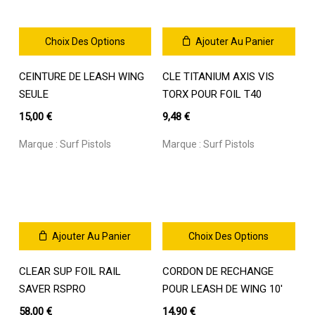
Choix Des Options
Ajouter Au Panier
Ce
CEINTURE DE LEASH WING
CLE TITANIUM AXIS VIS
produit
a
SEULE
TORX POUR FOIL T40
plusieurs
15,00
€
9,48
€
variations.
Les
Marque :
Surf Pistols
Marque :
Surf Pistols
options
peuvent
être
choisies
sur
la
Ajouter Au Panier
Choix Des Options
page
Ce
du
CLEAR SUP FOIL RAIL
CORDON DE RECHANGE
produit
produit
a
SAVER RSPRO
POUR LEASH DE WING 10′
plusieurs
58,00
€
14,90
€