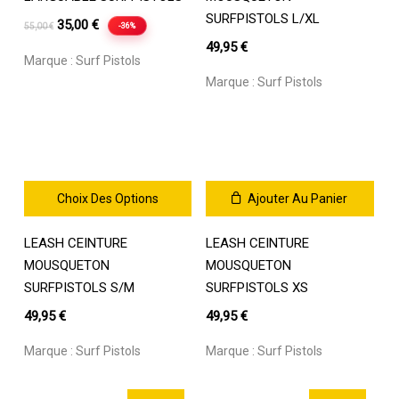
plusieurs
plusieurs
SURFPISTOLS L/XL
Le
Le
35,00
€
-36%
55,00
€
variations.
variations.
prix
prix
49,95
€
Les
Les
Marque :
Surf Pistols
initial
actuel
options
options
Marque :
Surf Pistols
était :
est :
peuvent
peuvent
être
55,00 €.
35,00 €.
être
choisies
choisies
sur
sur
la
la
page
page
Choix Des Options
Ajouter Au Panier
du
du
Ce
produit
produit
LEASH CEINTURE
LEASH CEINTURE
produit
a
MOUSQUETON
MOUSQUETON
plusieurs
SURFPISTOLS S/M
SURFPISTOLS XS
variations.
49,95
€
49,95
€
Les
options
Marque :
Surf Pistols
Marque :
Surf Pistols
peuvent
être