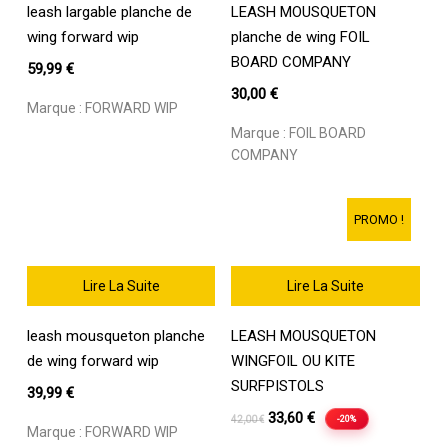
leash largable planche de
LEASH MOUSQUETON
wing forward wip
planche de wing FOIL
BOARD COMPANY
59,99
€
30,00
€
Marque :
FORWARD WIP
Marque :
FOIL BOARD
COMPANY
PROMO !
Lire La Suite
Lire La Suite
leash mousqueton planche
LEASH MOUSQUETON
de wing forward wip
WINGFOIL OU KITE
SURFPISTOLS
39,99
€
Le
Le
33,60
€
-20%
42,00
€
Marque :
FORWARD WIP
prix
prix