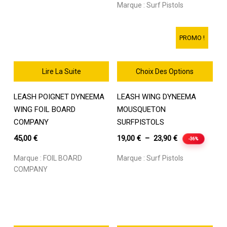
Marque :
Surf Pistols
initial
actuel
était :
est :
42,00 €.
33,60 €.
PROMO !
Lire La Suite
Choix Des Options
Ce
LEASH POIGNET DYNEEMA
LEASH WING DYNEEMA
produit
a
WING FOIL BOARD
MOUSQUETON
plusieurs
COMPANY
SURFPISTOLS
variations.
Plage
45,00
€
19,00
€
–
23,90
€
-36%
Les
de
options
Marque :
FOIL BOARD
Marque :
Surf Pistols
prix :
peuvent
COMPANY
être
19,00 €
choisies
à
sur
23,90 €
la
page