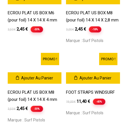
ECROU PLAT US BOX M6
ECROU PLAT US BOX M8
(pour foil) 14 X 14 X 4 mm
(pour foil) 14 X 14 X 2,8 mm
Le
Le
Le
Le
2,45
€
2,45
€
-30%
-18%
3,50
€
3,00
€
prix
prix
prix
prix
Marque :
Surf Pistols
initial
actuel
initial
actuel
était :
est :
était :
est :
3,50 €.
2,45 €.
3,00 €.
2,45 €.
PROMO !
PROMO !
Ajouter Au Panier
Ajouter Au Panier
ECROU PLAT US BOX M8
FOOT STRAPS WINDSURF
(pour foil) 14 X 14 X 4 mm
Le
Le
11,40
€
-40%
19,00
€
Le
Le
prix
prix
2,45
€
-30%
3,50
€
Marque :
Surf Pistols
prix
prix
initial
actuel
Marque :
Surf Pistols
initial
actuel
était :
est :