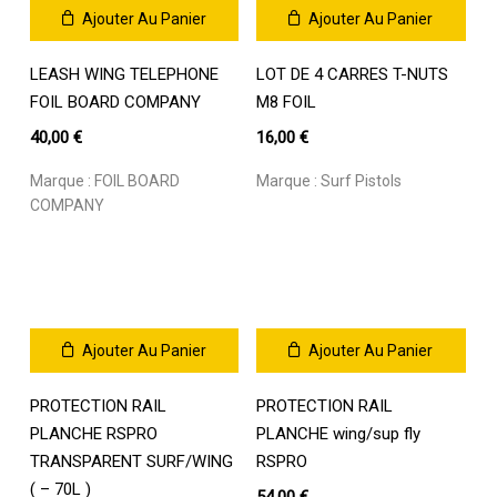
du
Ajouter Au Panier
Ajouter Au Panier
produit
LEASH WING TELEPHONE
LOT DE 4 CARRES T-NUTS
FOIL BOARD COMPANY
M8 FOIL
40,00
€
16,00
€
Marque :
FOIL BOARD
Marque :
Surf Pistols
COMPANY
Ajouter Au Panier
Ajouter Au Panier
PROTECTION RAIL
PROTECTION RAIL
PLANCHE RSPRO
PLANCHE wing/sup fly
TRANSPARENT SURF/WING
RSPRO
( – 70L )