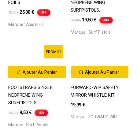
FOILS
NEOPRENE WING
SURFPISTOLS.
Le
Le
25,00
€
-29%
35,00
€
prix
prix
Le
Le
19,50
€
-50%
39,00
€
Marque :
Axis Foils
initial
actuel
prix
prix
Marque :
Surf Pistols
était :
est :
initial
actuel
35,00 €.
25,00 €.
était :
est :
39,00 €.
19,50 €.
PROMO !
Ajouter Au Panier
Ajouter Au Panier
FOOTSTRAPS SINGLE
FORWARD-WIP SAFETY
NEOPRENE WING
MIRROR WHISTLE KIT
SURFPISTOLS
19,99
€
Le
Le
9,50
€
-50%
19,00
€
Marque :
FORWARD WIP
prix
prix
Marque :
Surf Pistols
initial
actuel
était :
est :