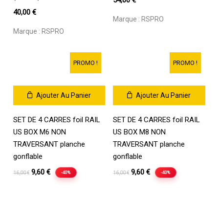
54,00
€
40,00
€
Marque :
RSPRO
Marque :
RSPRO
PROMO !
PROMO !
Ajouter Au Panier
Ajouter Au Panier
SET DE 4 CARRES foil RAIL
SET DE 4 CARRES foil RAIL
US BOX M6 NON
US BOX M8 NON
TRAVERSANT planche
TRAVERSANT planche
gonflable
gonflable
Le
Le
Le
Le
9,60
€
9,60
€
-40%
-40%
16,00
€
16,00
€
prix
prix
prix
prix
initial
actuel
initial
actuel
était :
est :
était :
est :