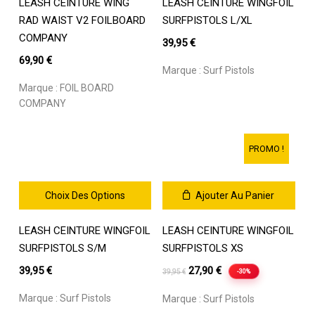
LEASH CEINTURE WING
LEASH CEINTURE WINGFOIL
produit
produit
a
a
RAD WAIST V2 FOILBOARD
SURFPISTOLS L/XL
plusieurs
plusieurs
COMPANY
39,95
€
variations.
variations.
69,90
€
Les
Les
Marque :
Surf Pistols
options
options
Marque :
FOIL BOARD
peuvent
peuvent
COMPANY
être
être
choisies
choisies
sur
sur
PROMO !
la
la
page
page
du
du
Choix Des Options
Ajouter Au Panier
produit
produit
Ce
LEASH CEINTURE WINGFOIL
LEASH CEINTURE WINGFOIL
produit
a
SURFPISTOLS S/M
SURFPISTOLS XS
plusieurs
Le
Le
39,95
€
27,90
€
-30%
39,95
€
variations.
prix
prix
Les
Marque :
Surf Pistols
Marque :
Surf Pistols
initial
actuel
options