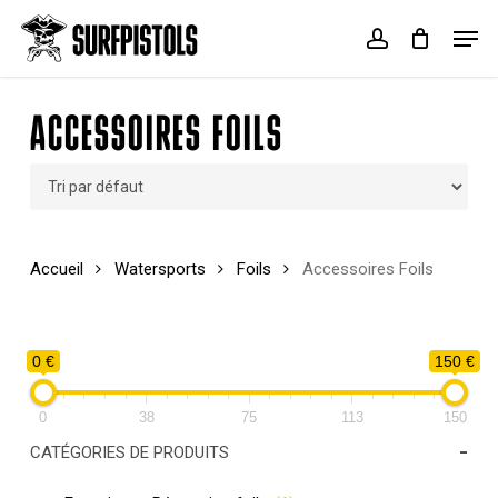
Skip
Menu
Men
to
account
Cart
Close
main
Cart
content
ACCESSOIRES FOILS
Accueil
Watersports
Foils
Accessoires Foils
0 €
150 €
0
38
75
113
150
-
CATÉGORIES DE PRODUITS