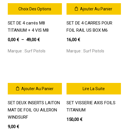
16,00 €.
9,60 €.
16,00 €.
9,60 €.
Choix Des Options
Ajouter Au Panier
Ce
SET DE 4 carrés M8
SET DE 4 CARRES POUR
produit
a
TITANIUM + 4 VIS M8
FOIL RAIL US BOX M6
plusieurs
Plage
0,00
€
–
49,00
€
16,00
€
variations.
de
Les
Marque :
Surf Pistols
Marque :
Surf Pistols
prix :
options
0,00 €
peuvent
être
à
choisies
49,00 €
sur
la
Ajouter Au Panier
Lire La Suite
page
du
SET DEUX INSERTS LAITON
SET VISSERIE AXIS FOILS
produit
MAT DE FOIL OU AILERON
TITANIUM
WINDSURF
150,00
€
9,00
€