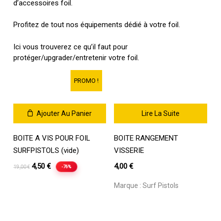
d’accessoires foil.
Profitez de tout nos équipements dédié à votre foil.
Ici vous trouverez ce qu’il faut pour
protéger/upgrader/entretenir votre foil.
PROMO !
Ajouter Au Panier
Lire La Suite
BOITE A VIS POUR FOIL
BOITE RANGEMENT
SURFPISTOLS (vide)
VISSERIE
Le
Le
4,50
€
4,00
€
-76%
19,00
€
prix
prix
Marque :
Surf Pistols
initial
actuel
était :
est :
19,00 €.
4,50 €.