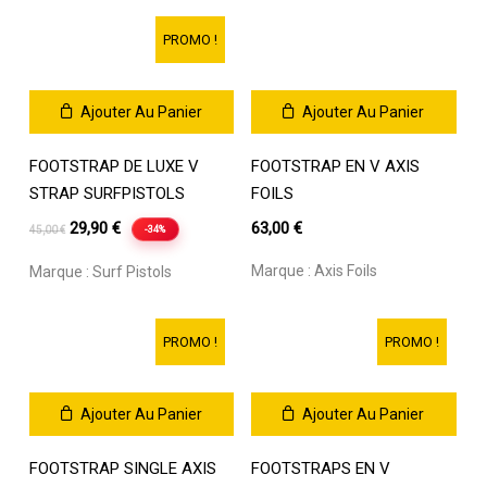
était :
est :
19,00 €.
11,40 €.
3,50 €.
2,45 €.
PROMO !
Ajouter Au Panier
Ajouter Au Panier
FOOTSTRAP DE LUXE V
FOOTSTRAP EN V AXIS
STRAP SURFPISTOLS
FOILS
Le
Le
29,90
€
63,00
€
-34%
45,00
€
prix
prix
Marque :
Axis Foils
Marque :
Surf Pistols
initial
actuel
était :
est :
45,00 €.
29,90 €.
PROMO !
PROMO !
Ajouter Au Panier
Ajouter Au Panier
FOOTSTRAP SINGLE AXIS
FOOTSTRAPS EN V