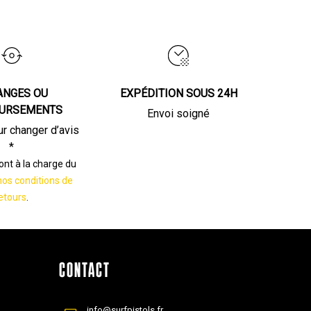
ANGES OU
EXPÉDITION SOUS 24H
URSEMENTS
Envoi soigné
ur changer d’avis
*
sont à la charge du
nos conditions de
etours
.
CONTACT
info@surfpistols.fr