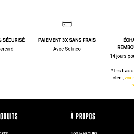
% SÉCURISÉ
PAIEMENT 3X SANS FRAIS
ÉCH
REMBO
tercard
Avec Sofinco
14 jours po
* Les frais 
client,
voir 
r
RODUITS
À PROPOS
ORTS
NOS MARQUES