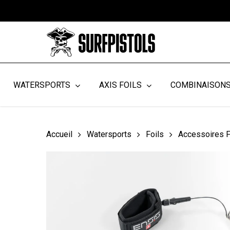
Skip
to
main
content
WATERSPORTS
AXIS FOILS
COMBINAISON
Accueil
Watersports
Foils
Accessoires F