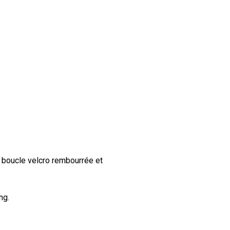
Votre panier est vide.
boucle velcro rembourrée et
Go To Shop
ng.