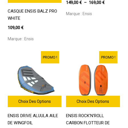
a
Plage
149,00
€
–
169,00
€
Ce
plusieurs
de
CASQUE ENSIS BALZ PRO
produit
variations.
Marque :
Ensis
prix :
a
WHITE
Les
149,00 €
plusieurs
options
109,00
€
variations.
à
peuvent
Les
être
169,00 €
Marque :
Ensis
options
choisies
Votre panier est vide.
peuvent
sur
être
la
PROMO !
PROMO !
Go To Shop
choisies
page
sur
du
la
produit
page
du
produit
Choix Des Options
Choix Des Options
Ce
Ce
ENSIS DRIVE ALUULA AILE
ENSIS ROCK’N’ROLL
produit
produit
a
a
DE WINGFOIL
CARBON FLOTTEUR DE