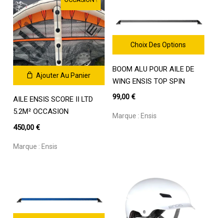
Choix Des Options
Ce
BOOM ALU POUR AILE DE
produit
Ajouter Au Panier
a
WING ENSIS TOP SPIN
plusieurs
99,00
€
AILE ENSIS SCORE II LTD
variations.
5.2M² OCCASION
Les
Marque :
Ensis
options
450,00
€
peuvent
être
Marque :
Ensis
choisies
sur
la
page
du
produit