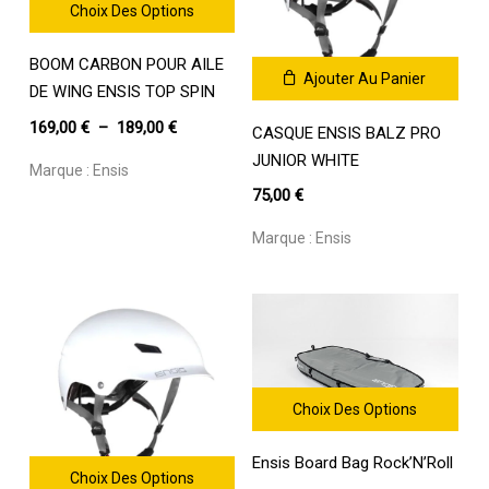
Choix Des Options
Ce
BOOM CARBON POUR AILE
produit
Ajouter Au Panier
a
DE WING ENSIS TOP SPIN
plusieurs
Plage
169,00
€
–
189,00
€
CASQUE ENSIS BALZ PRO
variations.
de
JUNIOR WHITE
Les
Marque :
Ensis
prix :
options
75,00
€
169,00 €
peuvent
être
à
Marque :
Ensis
choisies
189,00 €
sur
la
page
du
produit
Choix Des Options
Ce
Ensis Board Bag Rock’N’Roll
produit
Choix Des Options