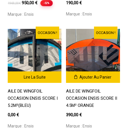
Le
Le
950,00
€
190,00
€
-52%
1969,00
€
prix
prix
Marque :
Ensis
Marque :
Ensis
initial
actuel
était :
est :
1969,00 €.
950,00 €.
OCCASION !
OCCASION !
Lire La Suite
Ajouter Au Panier
AILE DE WINGFOIL
AILE DE WINGFOIL
OCCASION ENSIS SCORE I
OCCASION ENSIS SCORE II
5.2M²(BLEU)
4.5M² ORANGE
0,00
€
390,00
€
Marque :
Ensis
Marque :
Ensis