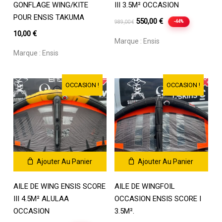
GONFLAGE WING/KITE
III 3.5M² OCCASION
POUR ENSIS TAKUMA
Le
Le
550,00
€
-44%
989,00
€
prix
prix
10,00
€
Marque :
Ensis
initial
actuel
Marque :
Ensis
était :
est :
989,00 €.
550,00 €.
OCCASION !
OCCASION !
Ajouter Au Panier
Ajouter Au Panier
AILE DE WING ENSIS SCORE
AILE DE WINGFOIL
III 4.5M² ALULAA
OCCASION ENSIS SCORE I
OCCASION
3.5M².