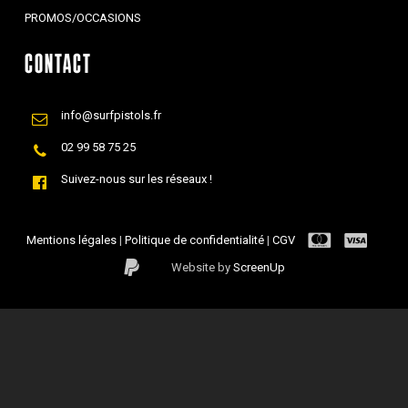
PROMOS/OCCASIONS
CONTACT
info@surfpistols.fr
02 99 58 75 25
Suivez-nous sur les réseaux !
Mentions légales
|
Politique de confidentialité
|
CGV
Website by
ScreenUp
Sous-total :
0,00
€
Voir Le Panier
Commander