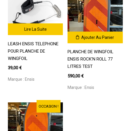
la
la
page
page
du
du
produit
produit
Lire La Suite
Ajouter Au Panier
LEASH ENSIS TELEPHONE
POUR PLANCHE DE
PLANCHE DE WINGFOIL
WINGFOIL
ENSIS ROCK’N ROLL 77
LITRES TEST
39,00
€
590,00
€
Marque :
Ensis
Marque :
Ensis
OCCASION !