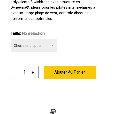
polyvalente à wishbone avec structure en
1499,00 €
Dyneema®, idéale pour les pilotes intermédiaires à
à
experts : large plage de vent, contrôle direct et
2169,00 €
performances optimales.
Taille
:
No selection
Ajouter Au Panier