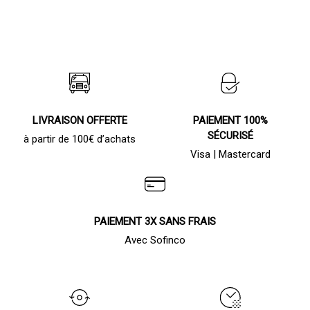
169,00 €
peuvent
peuvent
être
à
être
choisies
choisies
189,00 €
sur
sur
la
la
page
page
du
du
produit
produit
LIVRAISON OFFERTE
PAIEMENT 100%
SÉCURISÉ
à partir de 100€ d’achats
Visa | Mastercard
PAIEMENT 3X SANS FRAIS
Avec Sofinco