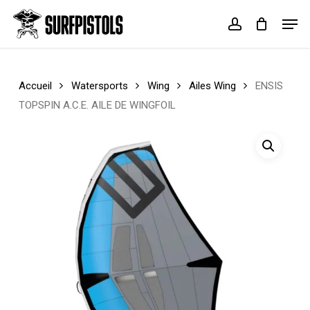
Skip
Menu
Men
to
account
Cart
Close
main
Cart
content
Accueil
Watersports
Wing
Ailes Wing
ENSIS
TOPSPIN A.C.E. AILE DE WINGFOIL