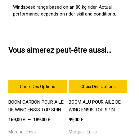
Windspeed range based on an 80 kg rider. Actual
performance depends on rider skill and conditions.
Vous aimerez peut-être aussi…
Choix Des Options
Choix Des Options
Ce
Ce
BOOM CARBON POUR AILE
BOOM ALU POUR AILE DE
produit
produit
a
a
DE WING ENSIS TOP SPIN
WING ENSIS TOP SPIN
plusieurs
plusieurs
Plage
169,00
€
–
189,00
€
99,00
€
variations.
variations.
de
Les
Les
Marque :
Ensis
Marque :
Ensis
prix :
options
options