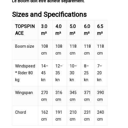
Le Boom doit être acheté séparément.
Sizes and Specifications
TOPSPIN
3.0
4.0
5.0
6.0
6.5
ACE
m²
m²
m²
m²
m²
Boom size
108
108
118
118
118
cm
cm
cm
cm
cm
Windspeed
14–
12–
10–
8–
7–
* Rider 80
45
35
30
25
20
kg
kn
kn
kn
kn
kn
Wingspan
270
316
345
371
390
cm
cm
cm
cm
cm
Chord
162
191
210
231
240
cm
cm
cm
cm
cm