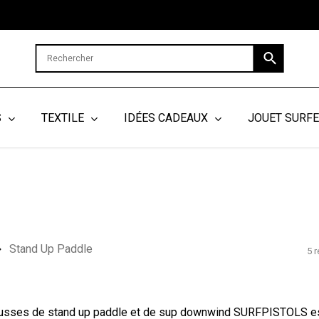
Cart
S
TEXTILE
IDÉES CADEAUX
JOUET SURF
Stand Up Paddle
5 r
usses de stand up paddle et de sup downwind SURFPISTOLS es