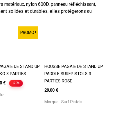
rs matériaux, nylon 600D, panneau réfléchissant,
ent solides et durables, elles protégerons au
PROMO !
jouter Au Panier
Ajouter Au Panier
AGAIE DE STAND UP
HOUSSE PAGAIE DE STAND UP
KO 3 PARTIES
PADDLE SURFPISTOLS 3
PARTIES ROSE
Le
50
€
-50%
prix
29,00
€
Eko
l
actuel
Marque :
Surf Pistols
 :
est :
0 €.
19,50 €.