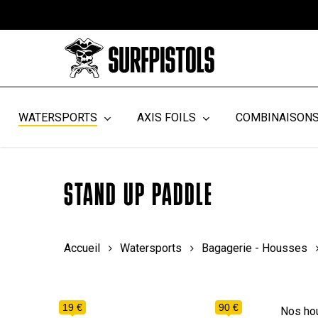
Skip
to
main
content
WATERSPORTS
AXIS FOILS
COMBINAISON
STAND UP PADDLE
Accueil
Watersports
Bagagerie - Housses
19 €
90 €
Nos ho