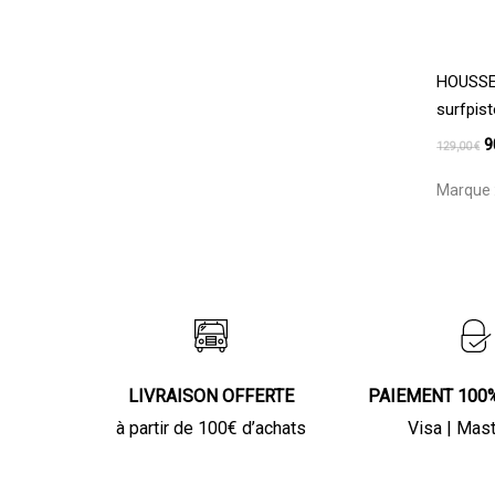
HOUSSE 
surfpist
L
9
129,00
€
p
Marque 
in
ét
1
LIVRAISON OFFERTE
PAIEMENT 100
à partir de 100€ d’achats
Visa | Mas