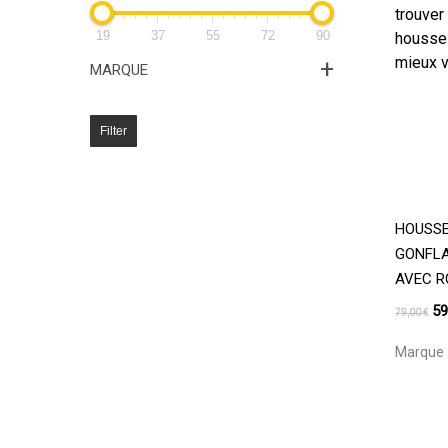
trouver
19
37
55
72
90
housse 
mieux v
+
MARQUE
Filter
HOUSSE
GONFLA
AVEC R
Le
59
79,00
€
pr
Marque 
ini
éta
79