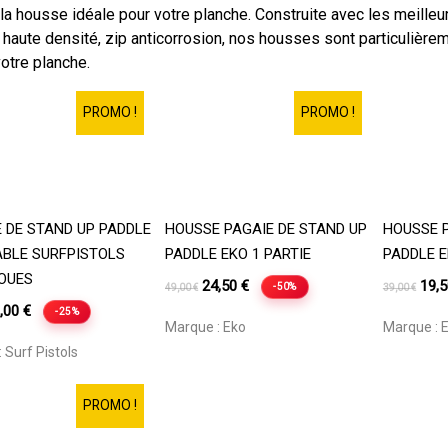
 la housse idéale pour votre planche. Construite avec les meilleu
haute densité, zip anticorrosion, nos housses sont particulièrem
otre planche.
PROMO !
PROMO !
Ajouter Au Panier
Ajouter Au Panier
A
 DE STAND UP PADDLE
HOUSSE PAGAIE DE STAND UP
HOUSSE P
BLE SURFPISTOLS
PADDLE EKO 1 PARTIE
PADDLE E
OUES
Le
Le
Le
24,50
€
19,
-50%
49,00
€
39,00
€
Le
prix
prix
prix
,00
€
-25%
Marque :
Eko
Marque :
ix
prix
initial
actuel
initia
:
Surf Pistols
tial
actuel
était :
est :
était
it :
est :
49,00 €.
24,50 €.
39,0
PROMO !
,00 €.
59,00 €.