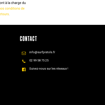
sont à la charge du
nos conditions de
etours
.
CONTACT
info@surfpistols.fr
02 99 58 75 25
Suivez-nous sur les réseaux !