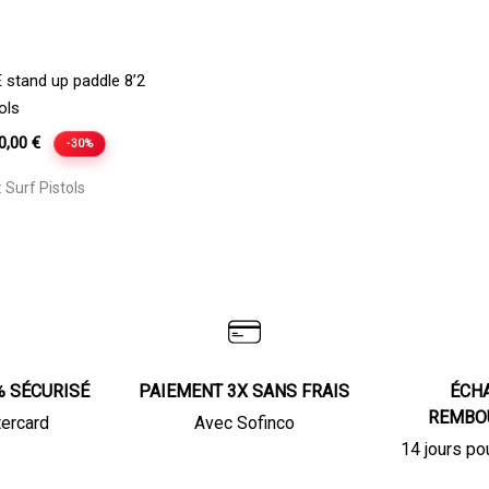
Ajouter Au Panier
stand up paddle 8’2
ols
e
Le
0,00
€
-30%
rix
prix
:
Surf Pistols
itial
actuel
ait :
est :
29,00 €.
90,00 €.
% SÉCURISÉ
PAIEMENT 3X SANS FRAIS
ÉCH
REMBO
tercard
Avec Sofinco
14 jours po