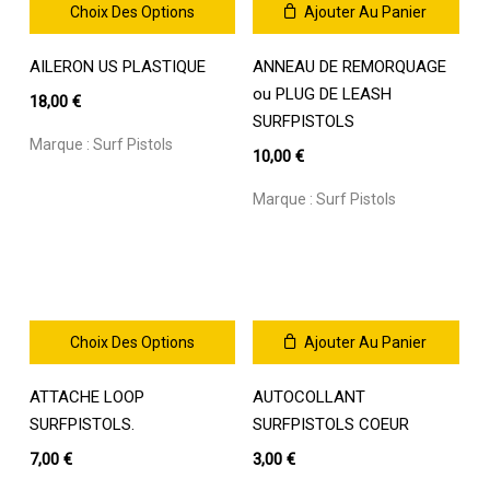
la
Choix Des Options
Ajouter Au Panier
page
Ce
du
AILERON US PLASTIQUE
ANNEAU DE REMORQUAGE
produit
produit
a
ou PLUG DE LEASH
18,00
€
plusieurs
SURFPISTOLS
variations.
Marque :
Surf Pistols
10,00
€
Les
options
Marque :
Surf Pistols
peuvent
être
choisies
sur
la
page
Choix Des Options
Ajouter Au Panier
du
Ce
produit
ATTACHE LOOP
AUTOCOLLANT
produit
a
SURFPISTOLS.
SURFPISTOLS COEUR
plusieurs
7,00
€
3,00
€
variations.