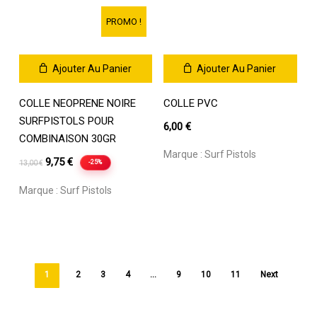
PROMO !
Ajouter Au Panier
Ajouter Au Panier
COLLE NEOPRENE NOIRE
COLLE PVC
SURFPISTOLS POUR
6,00
€
COMBINAISON 30GR
Marque :
Surf Pistols
Le
Le
9,75
€
-25%
13,00
€
prix
prix
Marque :
Surf Pistols
initial
actuel
était :
est :
13,00 €.
9,75 €.
1
2
3
4
…
9
10
11
Next