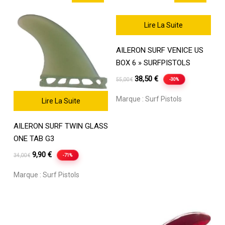
Lire La Suite
AILERON SURF VENICE US
BOX 6 » SURFPISTOLS
Le
Le
38,50
€
-30%
55,00
€
prix
prix
Marque :
Surf Pistols
Lire La Suite
initial
actuel
était :
est :
AILERON SURF TWIN GLASS
55,00 €.
38,50 €.
ONE TAB G3
Le
Le
9,90
€
-71%
34,00
€
prix
prix
Marque :
Surf Pistols
initial
actuel
était :
est :
34,00 €.
9,90 €.