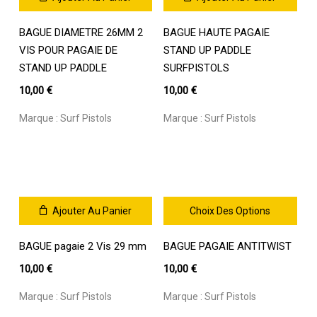
BAGUE DIAMETRE 26MM 2
BAGUE HAUTE PAGAIE
VIS POUR PAGAIE DE
STAND UP PADDLE
STAND UP PADDLE
SURFPISTOLS
10,00
€
10,00
€
Marque :
Surf Pistols
Marque :
Surf Pistols
Ajouter Au Panier
Choix Des Options
Ce
BAGUE pagaie 2 Vis 29 mm
BAGUE PAGAIE ANTITWIST
produit
a
10,00
€
10,00
€
plusieurs
variations.
Marque :
Surf Pistols
Marque :
Surf Pistols
Les