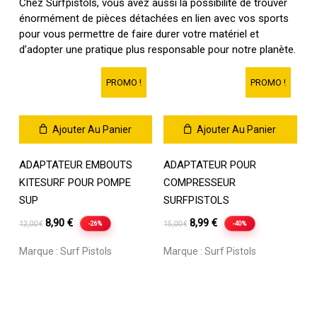
Chez Surfpistols, vous avez aussi la possibilité de trouver
énormément de pièces détachées en lien avec vos sports
pour vous permettre de faire durer votre matériel et
d’adopter une pratique plus responsable pour notre planète.
PROMO !
PROMO !
Ajouter Au Panier
Ajouter Au Panier
ADAPTATEUR EMBOUTS
ADAPTATEUR POUR
KITESURF POUR POMPE
COMPRESSEUR
SUP
SURFPISTOLS
Le
Le
Le
Le
8,90
€
8,99
€
-26%
-40%
12,00
€
15,00
€
prix
prix
prix
prix
Marque :
Surf Pistols
Marque :
Surf Pistols
initial
actuel
initial
actuel
était :
est :
était :
est :
12,00 €.
8,90 €.
15,00 €.
8,99 €.