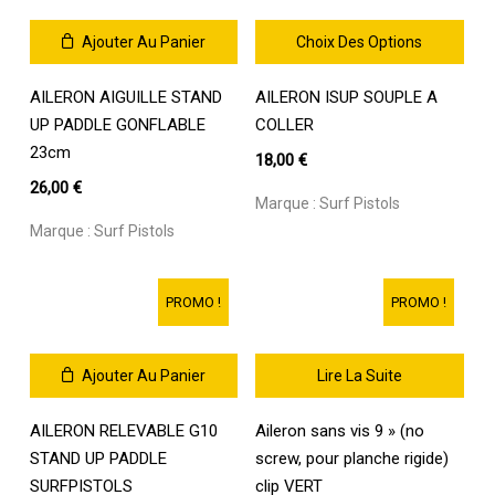
Ajouter Au Panier
Choix Des Options
Ce
AILERON AIGUILLE STAND
AILERON ISUP SOUPLE A
produit
a
UP PADDLE GONFLABLE
COLLER
plusieurs
23cm
18,00
€
variations.
26,00
€
Les
Marque :
Surf Pistols
options
Marque :
Surf Pistols
peuvent
être
choisies
PROMO !
PROMO !
sur
la
page
Ajouter Au Panier
Lire La Suite
du
produit
AILERON RELEVABLE G10
Aileron sans vis 9 » (no
STAND UP PADDLE
screw, pour planche rigide)
SURFPISTOLS
clip VERT