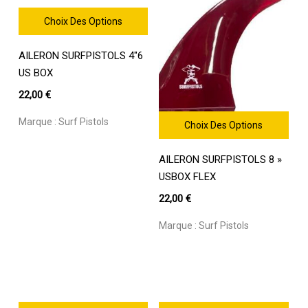
Choix Des Options
Ce
AILERON SURFPISTOLS 4″6
produit
a
US BOX
plusieurs
22,00
€
variations.
Les
Marque :
Surf Pistols
Choix Des Options
options
Ce
peuvent
AILERON SURFPISTOLS 8 »
produit
être
a
USBOX FLEX
choisies
plusieurs
sur
22,00
€
variations.
la
Les
page
Marque :
Surf Pistols
options
du
peuvent
produit
être
choisies
sur