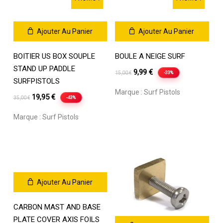
Ajouter Au Panier
Ajouter Au Panier
BOITIER US BOX SOUPLE
BOULE A NEIGE SURF
STAND UP PADDLE
Le
Le
9,99
€
-33%
15,00
€
SURFPISTOLS
prix
prix
Marque :
Surf Pistols
Le
Le
initial
actuel
19,95
€
-43%
35,00
€
prix
prix
était :
est :
Marque :
Surf Pistols
initial
actuel
15,00 €.
9,99 €.
était :
est :
35,00 €.
19,95 €.
Ajouter Au Panier
CARBON MAST AND BASE
PLATE COVER AXIS FOILS