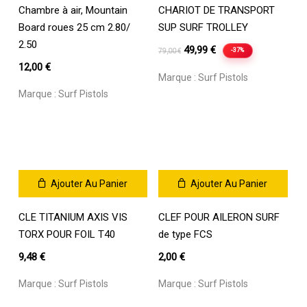
Chambre à air, Mountain
CHARIOT DE TRANSPORT
Board roues 25 cm 2.80/
SUP SURF TROLLEY
2.50
Le
Le
49,99
€
-37%
79,00
€
prix
prix
12,00
€
Marque :
Surf Pistols
initial
actuel
Marque :
Surf Pistols
était :
est :
79,00 €.
49,99 €.
Ajouter Au Panier
Ajouter Au Panier
CLE TITANIUM AXIS VIS
CLEF POUR AILERON SURF
TORX POUR FOIL T40
de type FCS
9,48
€
2,00
€
Marque :
Surf Pistols
Marque :
Surf Pistols