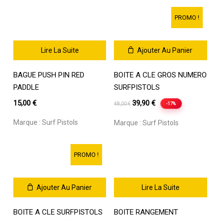
options
peuvent
PROMO !
être
choisies
sur
Lire La Suite
Ajouter Au Panier
la
page
BAGUE PUSH PIN RED
BOITE A CLE GROS NUMERO
du
PADDLE
SURFPISTOLS
produit
Le
Le
15,00
€
39,90
€
-17%
48,00
€
prix
prix
Marque :
Surf Pistols
Marque :
Surf Pistols
initial
actuel
était :
est :
48,00 €.
39,90 €.
PROMO !
Ajouter Au Panier
Lire La Suite
BOITE A CLE SURFPISTOLS
BOITE RANGEMENT