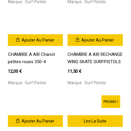
Marque :
Surf Pistols
Marque :
Surf Pistols
options
peuvent
être
choisies
sur
la
Ajouter Au Panier
Ajouter Au Panier
page
du
CHAMBRE A AIR Chariot
CHAMBRE A AIR RECHANGE
produit
petites roues 350-4
WING SKATE SURFPISTOLS
12,00
€
11,50
€
Marque :
Surf Pistols
Marque :
Surf Pistols
PROMO !
Ajouter Au Panier
Lire La Suite