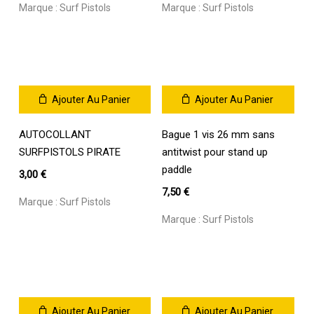
Les
Marque :
Surf Pistols
Marque :
Surf Pistols
options
peuvent
être
choisies
sur
la
Ajouter Au Panier
Ajouter Au Panier
page
du
AUTOCOLLANT
Bague 1 vis 26 mm sans
produit
SURFPISTOLS PIRATE
antitwist pour stand up
paddle
3,00
€
7,50
€
Marque :
Surf Pistols
Marque :
Surf Pistols
Ajouter Au Panier
Ajouter Au Panier