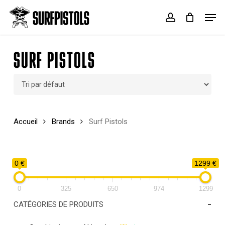
Skip
Menu
Men
to
account
Cart
Close
main
Cart
content
SURF PISTOLS
Accueil
Brands
Surf Pistols
0 €
1299 €
0
325
650
974
1299
-
CATÉGORIES DE PRODUITS