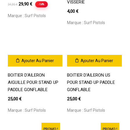
VISSERIE
Le
Le
29,90
€
-14%
34,95
€
prix
prix
4,00
€
Marque :
Surf Pistols
initial
actuel
Marque :
Surf Pistols
était :
est :
34,95 €.
29,90 €.
Ajouter Au Panier
Ajouter Au Panier
BOITIER D’AILERON
BOITIER D’AILERON US
AIGUILLE POUR STAND UP
POUR STAND UP PADDLE
PADDLE GONFLABLE
GONFLABLE
25,00
€
25,00
€
Marque :
Surf Pistols
Marque :
Surf Pistols
PROMO !
PROMO !