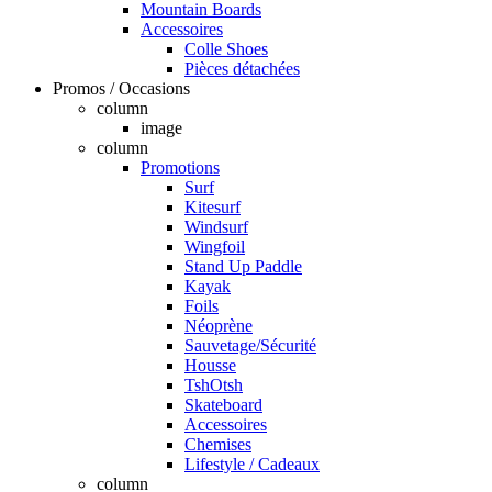
Mountain Boards
Accessoires
Colle Shoes
Pièces détachées
Promos / Occasions
column
image
column
Promotions
Surf
Kitesurf
Windsurf
Wingfoil
Stand Up Paddle
Kayak
Foils
Néoprène
Sauvetage/Sécurité
Housse
TshOtsh
Skateboard
Accessoires
Chemises
Lifestyle / Cadeaux
column