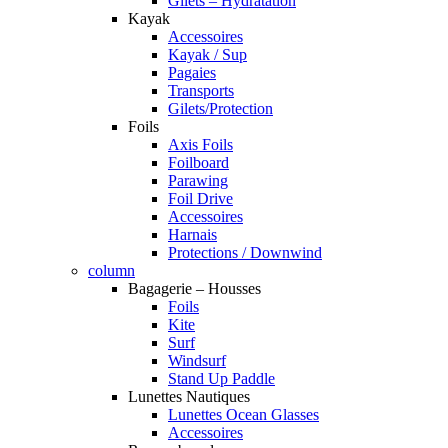
Gilets – Hydratation
Kayak
Accessoires
Kayak / Sup
Pagaies
Transports
Gilets/Protection
Foils
Axis Foils
Foilboard
Parawing
Foil Drive
Accessoires
Harnais
Protections / Downwind
column
Bagagerie – Housses
Foils
Kite
Surf
Windsurf
Stand Up Paddle
Lunettes Nautiques
Lunettes Ocean Glasses
Accessoires