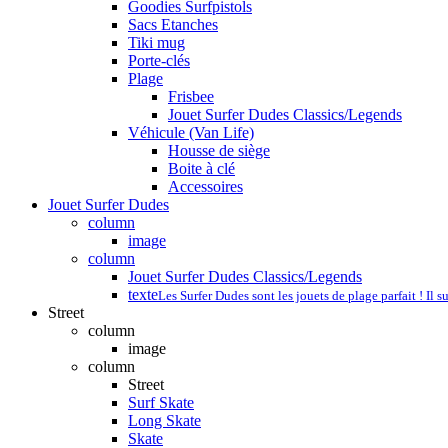
Goodies Surfpistols
Sacs Etanches
Tiki mug
Porte-clés
Plage
Frisbee
Jouet Surfer Dudes Classics/Legends
Véhicule (Van Life)
Housse de siège
Boite à clé
Accessoires
Jouet Surfer Dudes
column
image
column
Jouet Surfer Dudes Classics/Legends
texte
Les Surfer Dudes sont les jouets de plage parfait ! Il s
Street
column
image
column
Street
Surf Skate
Long Skate
Skate