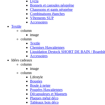
Lycra
Bonnets et cagoules néoprène
Chaussons et gants néoprène
Combinaisons étanches
Vêtements SUP
Accessoires
Textile
column
image
column
Textile
Chemises Hawaiiennes
Liquidation Destock SHORT DE BAIN / Boardsho
Accessoires
Idées cadeaux
column
image
column
Lifestyle
Bougies
Boule à neige
Poupées Hawaiiennes
Décapsuleurs et Magnets
Plaques métal déco
Tableaux bois déco