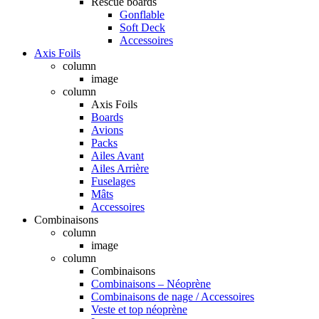
Rescue boards
Gonflable
Soft Deck
Accessoires
Axis Foils
column
image
column
Axis Foils
Boards
Avions
Packs
Ailes Avant
Ailes Arrière
Fuselages
Mâts
Accessoires
Combinaisons
column
image
column
Combinaisons
Combinaisons – Néoprène
Combinaisons de nage / Accessoires
Veste et top néoprène