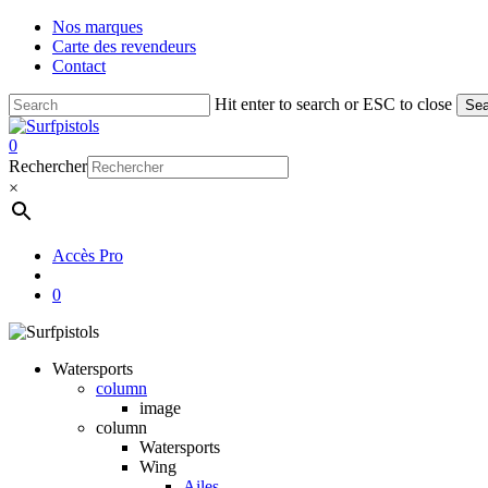
Skip
Nos marques
to
Carte des revendeurs
main
Contact
content
Hit enter to search or ESC to close
Sea
Close
Search
account
0
Menu
Rechercher
×
Accès Pro
account
0
Watersports
column
image
column
Watersports
Wing
Ailes