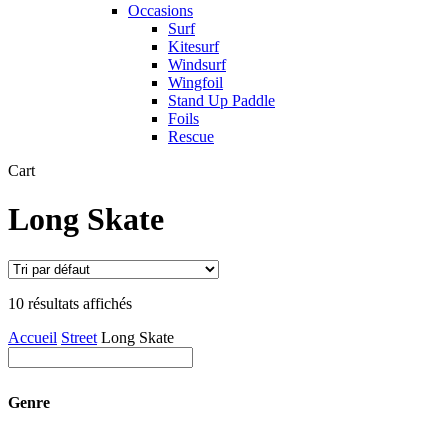
Occasions
Surf
Kitesurf
Windsurf
Wingfoil
Stand Up Paddle
Foils
Rescue
Close
Cart
Cart
Long Skate
10 résultats affichés
Accueil
Street
Long Skate
Genre