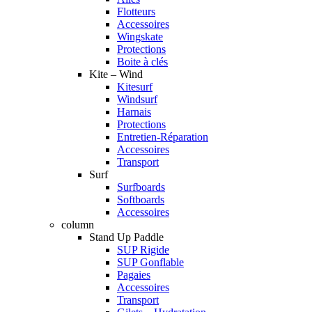
Flotteurs
Accessoires
Wingskate
Protections
Boite à clés
Kite – Wind
Kitesurf
Windsurf
Harnais
Protections
Entretien-Réparation
Accessoires
Transport
Surf
Surfboards
Softboards
Accessoires
column
Stand Up Paddle
SUP Rigide
SUP Gonflable
Pagaies
Accessoires
Transport