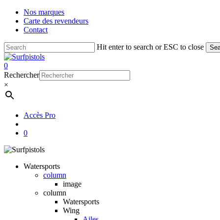
Skip
Nos marques
to
Carte des revendeurs
main
Contact
content
Hit enter to search or ESC to close
Sea
Close
Search
account
0
Menu
Rechercher
×
Accès Pro
account
0
Watersports
column
image
column
Watersports
Wing
Ailes