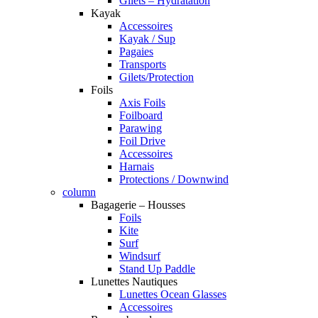
Gilets – Hydratation
Kayak
Accessoires
Kayak / Sup
Pagaies
Transports
Gilets/Protection
Foils
Axis Foils
Foilboard
Parawing
Foil Drive
Accessoires
Harnais
Protections / Downwind
column
Bagagerie – Housses
Foils
Kite
Surf
Windsurf
Stand Up Paddle
Lunettes Nautiques
Lunettes Ocean Glasses
Accessoires