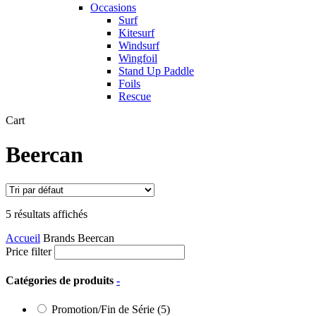
Occasions
Surf
Kitesurf
Windsurf
Wingfoil
Stand Up Paddle
Foils
Rescue
Close
Cart
Cart
Beercan
5 résultats affichés
Accueil
Brands
Beercan
Price filter
Catégories de produits
-
Promotion/Fin de Série
(5)