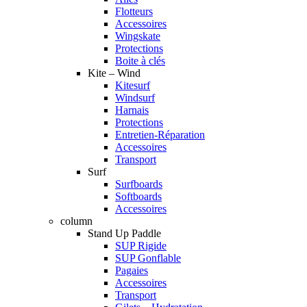
Flotteurs
Accessoires
Wingskate
Protections
Boite à clés
Kite – Wind
Kitesurf
Windsurf
Harnais
Protections
Entretien-Réparation
Accessoires
Transport
Surf
Surfboards
Softboards
Accessoires
column
Stand Up Paddle
SUP Rigide
SUP Gonflable
Pagaies
Accessoires
Transport