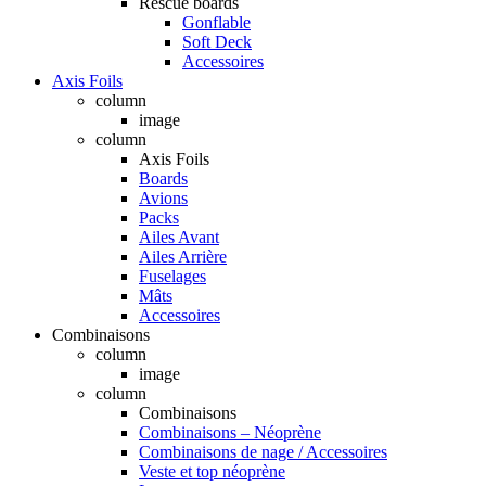
Rescue boards
Gonflable
Soft Deck
Accessoires
Axis Foils
column
image
column
Axis Foils
Boards
Avions
Packs
Ailes Avant
Ailes Arrière
Fuselages
Mâts
Accessoires
Combinaisons
column
image
column
Combinaisons
Combinaisons – Néoprène
Combinaisons de nage / Accessoires
Veste et top néoprène