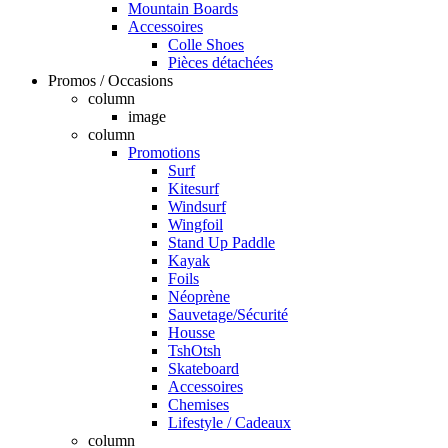
Mountain Boards
Accessoires
Colle Shoes
Pièces détachées
Promos / Occasions
column
image
column
Promotions
Surf
Kitesurf
Windsurf
Wingfoil
Stand Up Paddle
Kayak
Foils
Néoprène
Sauvetage/Sécurité
Housse
TshOtsh
Skateboard
Accessoires
Chemises
Lifestyle / Cadeaux
column