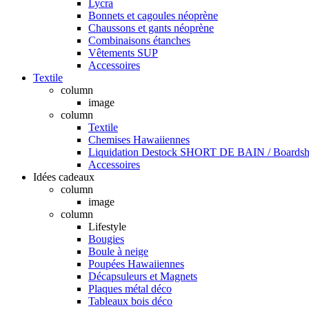
Lycra
Bonnets et cagoules néoprène
Chaussons et gants néoprène
Combinaisons étanches
Vêtements SUP
Accessoires
Textile
column
image
column
Textile
Chemises Hawaiiennes
Liquidation Destock SHORT DE BAIN / Boardsho
Accessoires
Idées cadeaux
column
image
column
Lifestyle
Bougies
Boule à neige
Poupées Hawaiiennes
Décapsuleurs et Magnets
Plaques métal déco
Tableaux bois déco