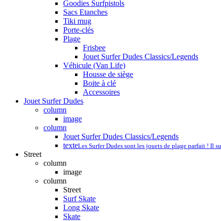
Goodies Surfpistols
Sacs Etanches
Tiki mug
Porte-clés
Plage
Frisbee
Jouet Surfer Dudes Classics/Legends
Véhicule (Van Life)
Housse de siège
Boite à clé
Accessoires
Jouet Surfer Dudes
column
image
column
Jouet Surfer Dudes Classics/Legends
texte
Les Surfer Dudes sont les jouets de plage parfait ! Il s
Street
column
image
column
Street
Surf Skate
Long Skate
Skate