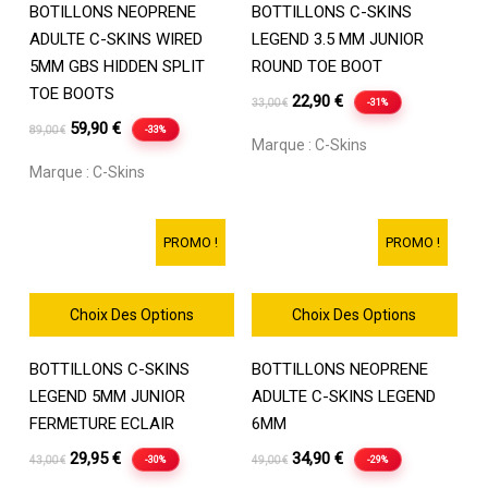
BOTILLONS NEOPRENE
BOTTILLONS C-SKINS
produit
produit
a
a
ADULTE C-SKINS WIRED
LEGEND 3.5 MM JUNIOR
plusieurs
plusieurs
5MM GBS HIDDEN SPLIT
ROUND TOE BOOT
variations.
variations.
TOE BOOTS
Le
Le
22,90
€
-31%
33,00
€
Les
Les
Le
Le
prix
prix
59,90
€
-33%
options
89,00
€
options
Marque :
C-Skins
prix
prix
initial
actuel
peuvent
peuvent
Marque :
C-Skins
être
initial
actuel
être
était :
est :
choisies
choisies
était :
est :
33,00 €.
22,90 €.
sur
sur
89,00 €.
59,90 €.
PROMO !
PROMO !
la
la
page
page
du
du
Choix Des Options
Choix Des Options
produit
produit
Ce
Ce
BOTTILLONS C-SKINS
BOTTILLONS NEOPRENE
produit
produit
a
a
LEGEND 5MM JUNIOR
ADULTE C-SKINS LEGEND
plusieurs
plusieurs
FERMETURE ECLAIR
6MM
variations.
variations.
Le
Le
Le
Le
29,95
€
34,90
€
-30%
-29%
43,00
€
49,00
€
Les
Les
prix
prix
prix
prix