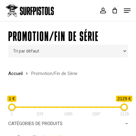
Skip
Menu
Men
to
account
Cart
Close
main
Cart
content
PROMOTION/FIN DE SÉRIE
Accueil
Promotion/Fin de Série
1 €
2129 €
1
533
1065
1597
2129
-
CATÉGORIES DE PRODUITS