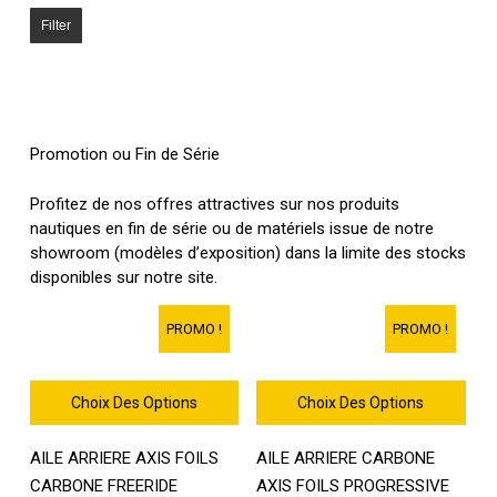
Filter
Promotion ou Fin de Série
Profitez de nos offres attractives sur nos produits
nautiques en fin de série ou de matériels issue de notre
showroom (modèles d’exposition) dans la limite des stocks
disponibles sur notre site.
PROMO !
PROMO !
Choix Des Options
Choix Des Options
Ce
Ce
AILE ARRIERE AXIS FOILS
AILE ARRIERE CARBONE
produit
produit
a
a
CARBONE FREERIDE
AXIS FOILS PROGRESSIVE