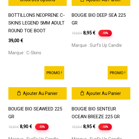
du
du
Ce
produit
produit
BOTTILLONS NEOPRENE C-
BOUGIE BIO DEEP SEA 225
produit
a
SKINS LEGEND 5MM ADULT
GR
plusieurs
ROUND TOE BOOT
Le
Le
8,95
€
-55%
19,90
€
variations.
prix
prix
39,00
€
Les
Marque :
Surf’s Up Candle
initial
actuel
options
Marque :
C-Skins
était :
est :
peuvent
être
19,90 €.
8,95 €.
choisies
PROMO !
PROMO !
sur
la
page
Ajouter Au Panier
Ajouter Au Panier
du
produit
BOUGIE BIO SEAWEED 225
BOUGIE BIO SENTEUR
GR
OCEAN BREEZE 225 GR
Le
Le
Le
Le
8,90
€
8,95
€
-55%
-55%
19,90
€
19,90
€
prix
prix
prix
prix