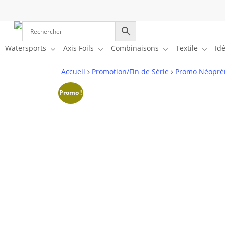
Skip
to
Cart
main
content
Watersports
Axis Foils
Combinaisons
Textile
Id
Accueil
Promotion/Fin de Série
Promo Néoprè
Promo !