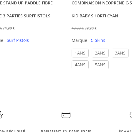
a
E STAND UP PADDLE FIBRE
COMBINAISON NEOPRENE C-S
plusieurs
 3 PARTIES SURFPISTOLS
KID BABY SHORTI CYAN
variations.
Les
Le
Le
Le
Le
€
74,90
€
49,90
€
39,90
€
options
prix
prix
prix
prix
peuvent
e :
Surf Pistols
Marque :
C-Skins
initial
actuel
initial
actuel
être
était :
est :
était :
est :
1ANS
2ANS
3ANS
choisies
166,00 €.
74,90 €.
49,90 €.
39,90 €.
sur
4ANS
5ANS
la
page
du
produit
0% SÉCURISÉ
PAIEMENT 3X SANS FRAIS
ÉCHAN