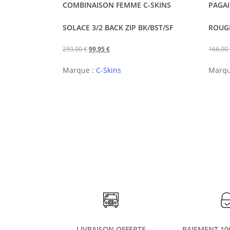
a
COMBINAISON FEMME C-SKINS
PAGAI
plusieurs
SOLACE 3/2 BACK ZIP BK/BST/SF
ROUGE
variations.
Les
Le
Le
259,00
€
99,95
€
166,00
options
prix
prix
peuvent
Marque :
C-Skins
Marqu
initial
actuel
être
était :
est :
choisies
259,00 €.
99,95 €.
sur
la
page
du
produit
LIVRAISON OFFERTE
PAIEMENT 10