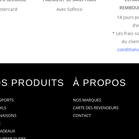
REMBOU
stercard
Avec Sofinco
14 jours 
d’a
* Les frais s
du clien
conditions
S PRODUITS
À PROPOS
SPORTS
NOS MARQUES
OILS
CARTE DES REVENDEURS
NAISONS
CONTACT
E
CADEAUX
SURFER DUDES