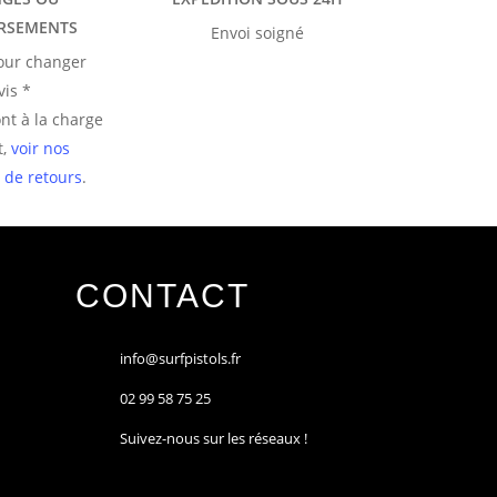
RSEMENTS
Envoi soigné
pour changer
vis *
ont à la charge
t,
voir nos
 de retours
.
CONTACT
info@surfpistols.fr
02 99 58 75 25
Suivez-nous sur les réseaux !