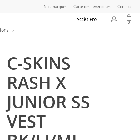
Nos marques
Carte des revendeurs
Contact
Close
Cart
account
Accès Pro
0
ions
C-SKINS
RASH X
JUNIOR SS
VEST