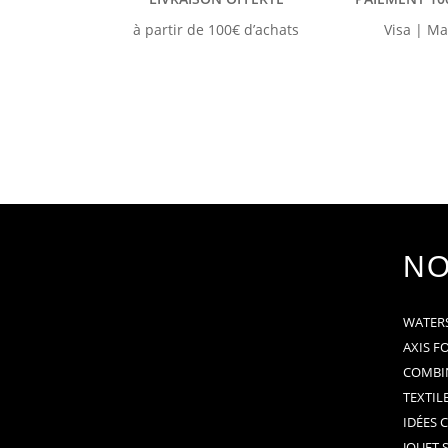
à partir de 100€ d’achats
Visa | Ma
NO
WATER
AXIS F
COMBI
TEXTIL
IDÉES 
JOUET 