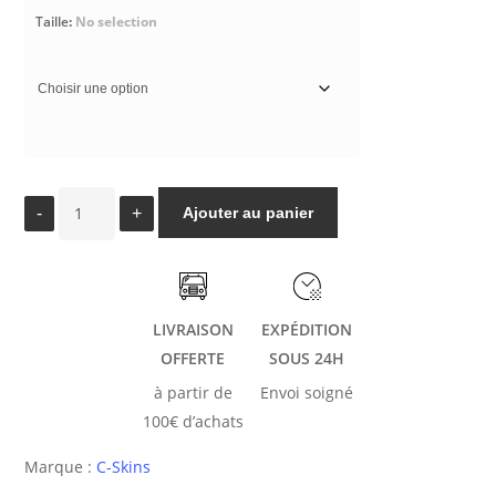
Taille
:
No selection
Ajouter au panier
quantité
de
C-
LIVRAISON
EXPÉDITION
SKINS
OFFERTE
SOUS 24H
RASH
à partir de
Envoi soigné
X
100€ d’achats
JUNIOR
SS
Marque :
C-Skins
VEST