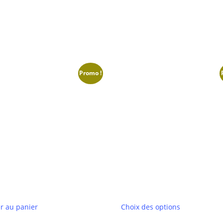
Promo !
Ce
r au panier
Choix des options
produit