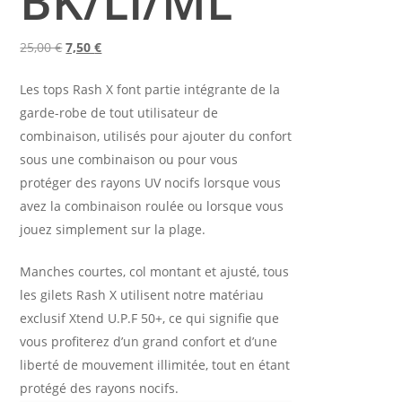
BK/LI/ML
Le
Le
25,00
€
7,50
€
prix
prix
Les tops Rash X font partie intégrante de la
initial
actuel
garde-robe de tout utilisateur de
était :
est :
combinaison, utilisés pour ajouter du confort
25,00 €.
7,50 €.
sous une combinaison ou pour vous
protéger des rayons UV nocifs lorsque vous
avez la combinaison roulée ou lorsque vous
jouez simplement sur la plage.
Manches courtes, col montant et ajusté, tous
les gilets Rash X utilisent notre matériau
exclusif Xtend U.P.F 50+, ce qui signifie que
vous profiterez d’un grand confort et d’une
liberté de mouvement illimitée, tout en étant
protégé des rayons nocifs.