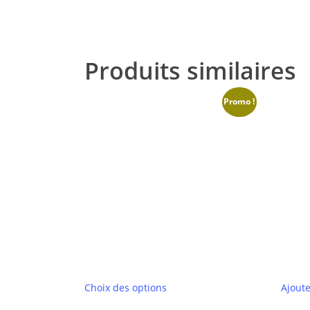
Produits similaires
Promo !
Ce
Choix des options
Ajoute
produit