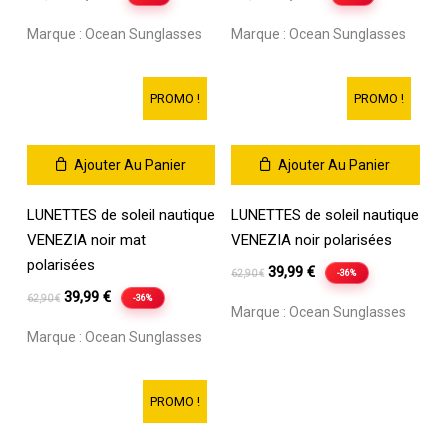
prix
prix
prix
prix
Marque :
Ocean Sunglasses
Marque :
Ocean Sunglasses
initial
actuel
initial
actuel
était :
est :
était :
est :
119,00 €.
69,90 €.
119,00 €.
69,90 €.
PROMO !
PROMO !
Ajouter Au Panier
Ajouter Au Panier
LUNETTES de soleil nautique
LUNETTES de soleil nautique
VENEZIA noir mat
VENEZIA noir polarisées
polarisées
Le
Le
39,99
€
-36%
62,90
€
Le
Le
prix
prix
39,99
€
-36%
62,90
€
Marque :
Ocean Sunglasses
prix
prix
initial
actuel
Marque :
Ocean Sunglasses
initial
actuel
était :
est :
était :
est :
62,90 €.
39,99 €.
62,90 €.
39,99 €.
PROMO !