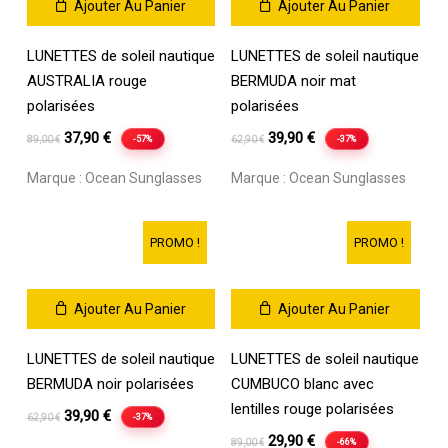
Ajouter Au Panier
Ajouter Au Panier
LUNETTES de soleil nautique
LUNETTES de soleil nautique
AUSTRALIA rouge
BERMUDA noir mat
polarisées
polarisées
Le
Le
Le
Le
37,90
€
39,90
€
-57%
-37%
89,00
€
62,90
€
prix
prix
prix
prix
Marque :
Ocean Sunglasses
Marque :
Ocean Sunglasses
initial
actuel
initial
actuel
était :
est :
était :
est :
89,00 €.
37,90 €.
62,90 €.
39,90 €.
PROMO !
PROMO !
Ajouter Au Panier
Ajouter Au Panier
LUNETTES de soleil nautique
LUNETTES de soleil nautique
BERMUDA noir polarisées
CUMBUCO blanc avec
lentilles rouge polarisées
Le
Le
39,90
€
-37%
62,90
€
prix
prix
Le
Le
29,90
€
-66%
89,00
€