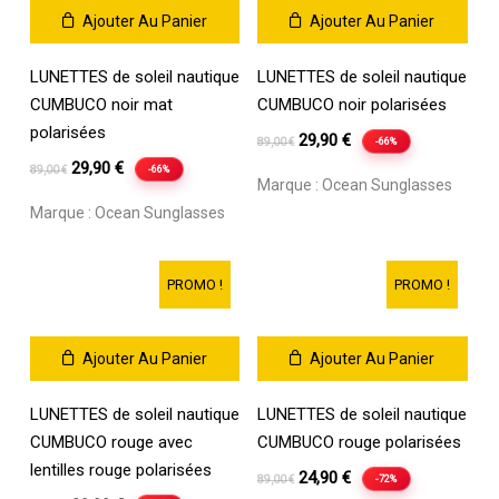
Ajouter Au Panier
Ajouter Au Panier
LUNETTES de soleil nautique
LUNETTES de soleil nautique
CUMBUCO noir mat
CUMBUCO noir polarisées
polarisées
Le
Le
29,90
€
-66%
89,00
€
Le
Le
prix
prix
29,90
€
-66%
89,00
€
Marque :
Ocean Sunglasses
prix
prix
initial
actuel
Marque :
Ocean Sunglasses
initial
actuel
était :
est :
était :
est :
89,00 €.
29,90 €.
89,00 €.
29,90 €.
PROMO !
PROMO !
Ajouter Au Panier
Ajouter Au Panier
LUNETTES de soleil nautique
LUNETTES de soleil nautique
CUMBUCO rouge avec
CUMBUCO rouge polarisées
lentilles rouge polarisées
Le
Le
24,90
€
-72%
89,00
€