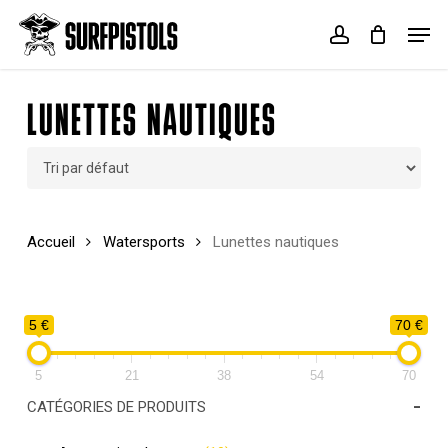
Skip
Menu
Men
to
account
Cart
Close
main
Cart
content
LUNETTES NAUTIQUES
Accueil
Watersports
Lunettes nautiques
5 €
70 €
5
21
38
54
70
-
CATÉGORIES DE PRODUITS