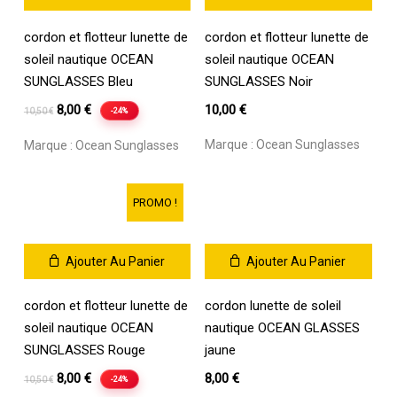
cordon et flotteur lunette de
cordon et flotteur lunette de
soleil nautique OCEAN
soleil nautique OCEAN
SUNGLASSES Bleu
SUNGLASSES Noir
Le
Le
8,00
€
10,00
€
-24%
10,50
€
prix
prix
Marque :
Ocean Sunglasses
Marque :
Ocean Sunglasses
initial
actuel
était :
est :
10,50 €.
8,00 €.
PROMO !
Ajouter Au Panier
Ajouter Au Panier
cordon et flotteur lunette de
cordon lunette de soleil
soleil nautique OCEAN
nautique OCEAN GLASSES
SUNGLASSES Rouge
jaune
Le
Le
8,00
€
8,00
€
-24%
10,50
€