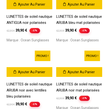
Ajouter Au Panier
Ajouter Au Panier
LUNETTES de soleil nautique
LUNETTES de soleil nautique
ANTIGUA noir polarisées
ARUBA bleu mat polarisées
Le
Le
Le
Le
39,90
€
39,90
€
-37%
-37%
62,90
€
62,90
€
prix
prix
prix
prix
Marque :
Ocean Sunglasses
Marque :
Ocean Sunglasses
initial
actuel
initial
actuel
était :
est :
était :
est :
62,90 €.
39,90 €.
62,90 €.
39,90 €.
PROMO !
PROMO !
Ajouter Au Panier
Ajouter Au Panier
LUNETTES de soleil nautique
LUNETTES de soleil nautique
ARUBA noir avec lentilles
ARUBA noir mat polarisées
bleu polarisées
Le
Le
39,90
€
-37%
62,90
€
Le
Le
prix
prix
39,90
€
-37%
62,90
€
Marque :
Ocean Sunglasses