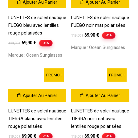
Ajouter Au Panier
Ajouter Au Panier
LUNETTES de soleil nautique
LUNETTES de soleil nautique
FUEGO bleu avec lentilles
FUEGO noir mat polarisées
rouge polarisées
Le
Le
69,90
€
-41%
119,00
€
Le
Le
prix
prix
69,90
€
-41%
119,00
€
Marque :
Ocean Sunglasses
prix
prix
initial
actuel
Marque :
Ocean Sunglasses
initial
actuel
était :
est :
était :
est :
119,00 €.
69,90 €.
119,00 €.
69,90 €.
PROMO !
PROMO !
Ajouter Au Panier
Ajouter Au Panier
LUNETTES de soleil nautique
LUNETTES de soleil nautique
TIERRA blanc avec lentilles
TIERRA noir mat avec
rouge polarisées
lentilles rouge polarisées
Le
Le
Le
Le
69,90
€
69,90
€
-41%
-41%
119,00
€
119,00
€