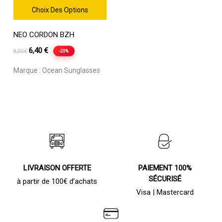
Choix Des Options
Ce
NEO CORDON BZH
produit
a
Le
Le
6,40
€
-20%
8,00
€
plusieurs
prix
prix
variations.
Marque :
Ocean Sunglasses
initial
actuel
Les
était :
est :
options
8,00 €.
6,40 €.
peuvent
être
choisies
sur
la
page
du
LIVRAISON OFFERTE
PAIEMENT 100%
produit
SÉCURISÉ
à partir de 100€ d’achats
Visa | Mastercard