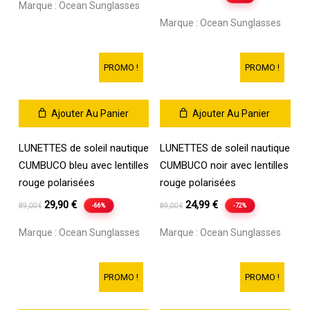
Marque :
Ocean Sunglasses
initial
actuel
prix
prix
Marque :
Ocean Sunglasses
était :
est :
initial
actuel
62,90 €.
39,90 €.
était :
est :
89,00 €.
29,90 €.
PROMO !
PROMO !
Ajouter Au Panier
Ajouter Au Panier
LUNETTES de soleil nautique
LUNETTES de soleil nautique
CUMBUCO bleu avec lentilles
CUMBUCO noir avec lentilles
rouge polarisées
rouge polarisées
Le
Le
Le
Le
29,90
€
24,99
€
-66%
-72%
89,00
€
89,00
€
prix
prix
prix
prix
Marque :
Ocean Sunglasses
Marque :
Ocean Sunglasses
initial
actuel
initial
actuel
était :
est :
était :
est :
89,00 €.
29,90 €.
89,00 €.
24,99 €.
PROMO !
PROMO !