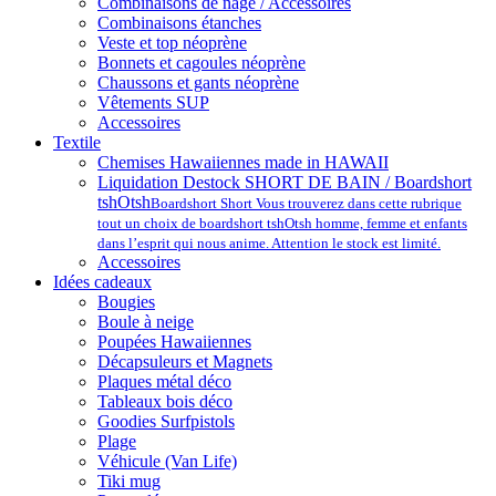
Combinaisons de nage / Accessoires
Combinaisons étanches
Veste et top néoprène
Bonnets et cagoules néoprène
Chaussons et gants néoprène
Vêtements SUP
Accessoires
Textile
Chemises Hawaiiennes made in HAWAII
Liquidation Destock SHORT DE BAIN / Boardshort
tshOtsh
Boardshort Short Vous trouverez dans cette rubrique
tout un choix de boardshort tshOtsh homme, femme et enfants
dans l’esprit qui nous anime. Attention le stock est limité.
Accessoires
Idées cadeaux
Bougies
Boule à neige
Poupées Hawaiiennes
Décapsuleurs et Magnets
Plaques métal déco
Tableaux bois déco
Goodies Surfpistols
Plage
Véhicule (Van Life)
Tiki mug