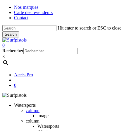
Skip
Nos marques
to
Carte des revendeurs
main
Contact
content
Hit enter to search or ESC to close
Search
Close
Search
account
0
Menu
Rechercher
×
Accès Pro
account
0
Watersports
column
image
column
Watersports