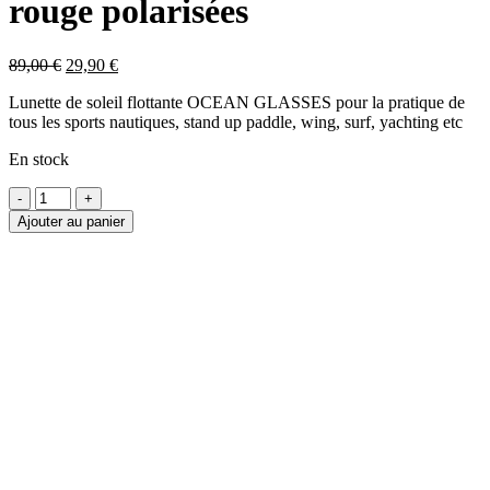
rouge polarisées
Le
Le
89,00
€
29,90
€
prix
prix
Lunette de soleil flottante OCEAN GLASSES pour la pratique de
initial
actuel
tous les sports nautiques, stand up paddle, wing, surf, yachting etc
était :
est :
89,00 €.
29,90 €.
En stock
quantité
de
Ajouter au panier
LUNETTES
de
soleil
nautique
CUMBUCO
bleu
avec
lentilles
rouge
polarisées