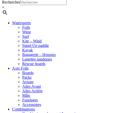
Close
Rechercher
Menu
×
Watersports
Foils
Wing
Surf
Kite – Wind
Stand Up paddle
Kayak
Bagagerie – Housses
Lunettes nautiques
Rescue boards
Axis Foils
Boards
Packs
Avions
Ailes Avant
Ailes Arrière
Mâts
Fuselages
Accessoires
Combinaisons