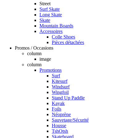
Street
Surf Skate
Long Skate
Skate
Mountain Boards
Accessoires
Colle Shoes
Pièces détachées
Promos / Occasions
column
image
column
Promotions
Surf
Kitesurf
Windsurf
Wingfoil
Stand Up Paddle
Kayak
Foils
Néoprène
Sauvetage/Sécurité
Housse
TshOtsh
Skateboard