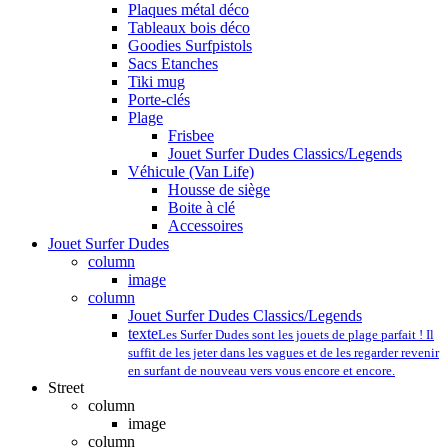
Plaques métal déco
Tableaux bois déco
Goodies Surfpistols
Sacs Etanches
Tiki mug
Porte-clés
Plage
Frisbee
Jouet Surfer Dudes Classics/Legends
Véhicule (Van Life)
Housse de siège
Boite à clé
Accessoires
Jouet Surfer Dudes
column
image
column
Jouet Surfer Dudes Classics/Legends
texte
Les Surfer Dudes sont les jouets de plage parfait ! Il
suffit de les jeter dans les vagues et de les regarder revenir
en surfant de nouveau vers vous encore et encore.
Street
column
image
column