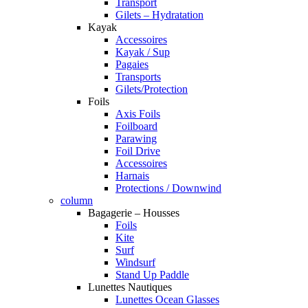
Transport
Gilets – Hydratation
Kayak
Accessoires
Kayak / Sup
Pagaies
Transports
Gilets/Protection
Foils
Axis Foils
Foilboard
Parawing
Foil Drive
Accessoires
Harnais
Protections / Downwind
column
Bagagerie – Housses
Foils
Kite
Surf
Windsurf
Stand Up Paddle
Lunettes Nautiques
Lunettes Ocean Glasses