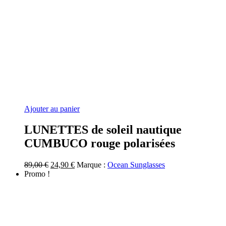
Ajouter au panier
LUNETTES de soleil nautique
CUMBUCO rouge polarisées
Le
Le
89,00
€
24,90
€
Marque :
Ocean Sunglasses
prix
prix
Promo !
initial
actuel
était :
est :
89,00 €.
24,90 €.