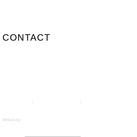
Nos marques
Carte des revendeurs
Contact
CONTACT
info@surfpistols.fr
02 99 58 75 25
Suivez-nous sur les réseaux !
Mentions légales
|
Politique de confidentialité
|
CGV
Website by
ScreenUp