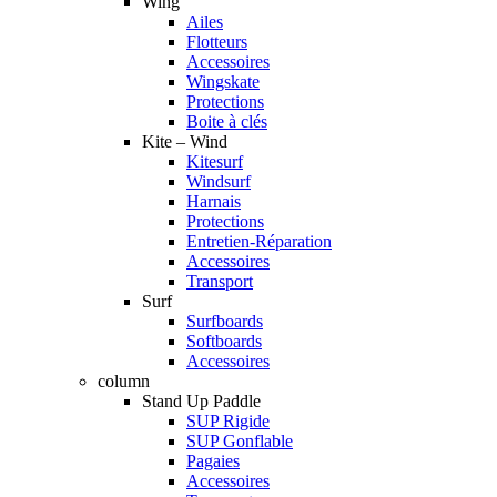
Wing
Ailes
Flotteurs
Accessoires
Wingskate
Protections
Boite à clés
Kite – Wind
Kitesurf
Windsurf
Harnais
Protections
Entretien-Réparation
Accessoires
Transport
Surf
Surfboards
Softboards
Accessoires
column
Stand Up Paddle
SUP Rigide
SUP Gonflable
Pagaies
Accessoires