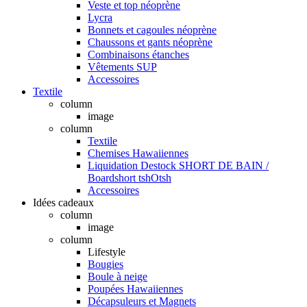
Veste et top néoprène
Lycra
Bonnets et cagoules néoprène
Chaussons et gants néoprène
Combinaisons étanches
Vêtements SUP
Accessoires
Textile
column
image
column
Textile
Chemises Hawaiiennes
Liquidation Destock SHORT DE BAIN /
Boardshort tshOtsh
Accessoires
Idées cadeaux
column
image
column
Lifestyle
Bougies
Boule à neige
Poupées Hawaiiennes
Décapsuleurs et Magnets