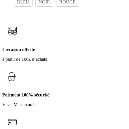
BLEU
NOIR
ROUGE
être
prix :
choisies
5,60 €
sur
à
la
5,90 €
page
du
produit
Livraison offerte
à partir de 100€ d’achats
Paiement 100% sécurisé
Visa | Mastercard