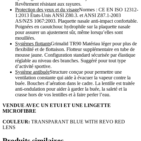
Revêtement résistant aux rayures.
Protection des yeux et du visage
Normes : CE EN ISO 12312-
1:2013 États-Unis ANSI Z80.3. et ANSI Z87.1-2003
AS/NZS 1067:2003. Plaquette nasale anti-impact confortable.
Poignées en caoutchouc hydrophile sur la plaquette nasale
pour assurer un ajustement sûr, même lorsqu’elles sont
mouillées.
Systèmes flottants
Grimalid TR90 Matériau léger pour plus de
flexibilité et de flottaison. Flotteur supplémentaire en tube de
mousse jaune. Configuration standard sécurisée par élastique
réglable au niveau des branches. Suggéré pour tout type
d’activité sportive.
Système antibuée
Structure conçue pour permettre une
ventilation constante qui aide à évacuer la vapeur contre la
buée. Bouches d’aération dans le cadre. La lentille est traitée
anti-ondulation pour aider à garder la buée, la saleté et la
crasse hors de vos lentilles et à faire perler l’eau.
VENDUE AVEC UN ETUI ET UNE LINGETTE
MICROFIBRE
COULEUR:
TRANSPARANT BLUE WITH REVO RED
LENS
Produits similaires