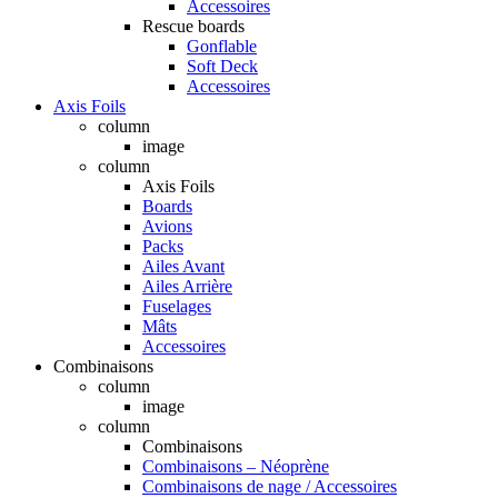
Accessoires
Rescue boards
Gonflable
Soft Deck
Accessoires
Axis Foils
column
image
column
Axis Foils
Boards
Avions
Packs
Ailes Avant
Ailes Arrière
Fuselages
Mâts
Accessoires
Combinaisons
column
image
column
Combinaisons
Combinaisons – Néoprène
Combinaisons de nage / Accessoires