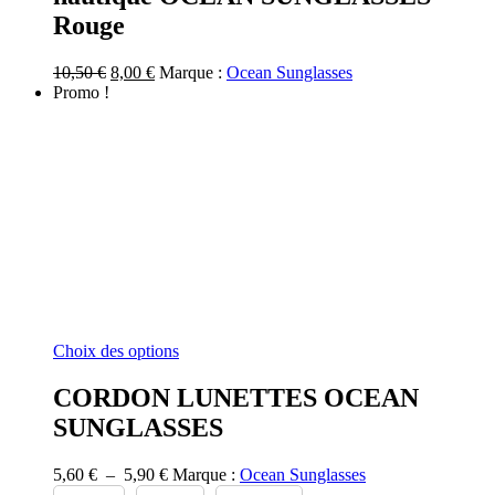
Rouge
Le
Le
10,50
€
8,00
€
Marque :
Ocean Sunglasses
prix
prix
Promo !
initial
actuel
était :
est :
10,50 €.
8,00 €.
Ce
Choix des options
produit
a
CORDON LUNETTES OCEAN
plusieurs
SUNGLASSES
variations.
Les
options
Plage
5,60
€
–
5,90
€
Marque :
Ocean Sunglasses
peuvent
de