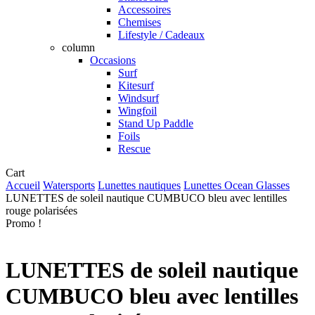
Accessoires
Chemises
Lifestyle / Cadeaux
column
Occasions
Surf
Kitesurf
Windsurf
Wingfoil
Stand Up Paddle
Foils
Rescue
Close
Cart
Cart
Accueil
Watersports
Lunettes nautiques
Lunettes Ocean Glasses
LUNETTES de soleil nautique CUMBUCO bleu avec lentilles
rouge polarisées
Promo !
LUNETTES de soleil nautique
CUMBUCO bleu avec lentilles