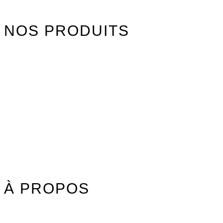
NOS PRODUITS
Watersports
Axis Foils
Combinaisons
Textile
Idées cadeaux
Jouet Surfer Dudes
Street
Promos/Occasions
À PROPOS