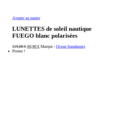
Ajouter au panier
LUNETTES de soleil nautique
FUEGO blanc polarisées
Le
Le
119,00
€
69,90
€
Marque :
Ocean Sunglasses
prix
prix
Promo !
initial
actuel
était :
est :
119,00 €.
69,90 €.