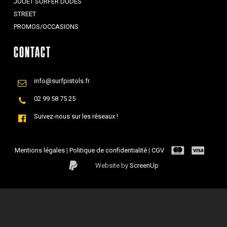
JOUET SURFER DUDES
STREET
PROMOS/OCCASIONS
CONTACT
info@surfpistols.fr
02 99 58 75 25
Suivez-nous sur les réseaux !
Mentions légales
|
Politique de confidentialité
|
CGV
Website by
ScreenUp