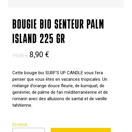
BOUGIE BIO SENTEUR PALM
ISLAND 225 GR
Le
Le
8,90
€
19,90
€
prix
prix
initial
actuel
Cette bougie bio SURF’S UP CANDLE vous fera
penser que vous êtes en vacances tropicales. Un
était :
est :
mélange d’orange douce fleurie, de kumquat, de
19,90 €.
8,90 €.
genévrier, de palme de fan méditerranéenne et de
romarin avec des allusions de santal et de vanille
tahitienne.
En stock