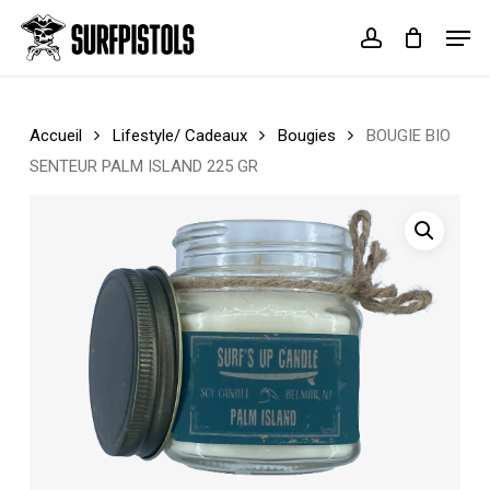
Skip
Menu
Men
to
account
Cart
Close
main
Cart
content
Accueil
Lifestyle/ Cadeaux
Bougies
BOUGIE BIO
SENTEUR PALM ISLAND 225 GR