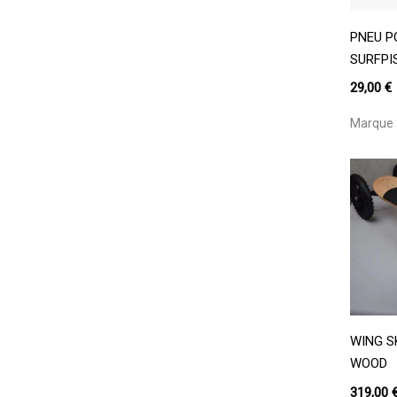
PNEU P
SURFPI
29,00
€
Marque 
WING S
WOOD
319,00