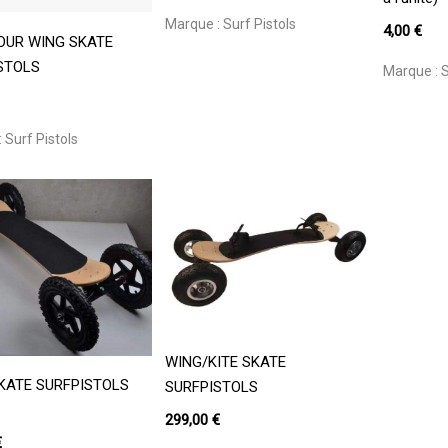
Marque :
Surf Pistols
4,00
€
Ajouter Au Panier
OUR WING SKATE
STOLS
Marque :
S
:
Surf Pistols
Lire La Suite
WING/KITE SKATE
Lire La Suite
KATE SURFPISTOLS
SURFPISTOLS
299,00
€
€