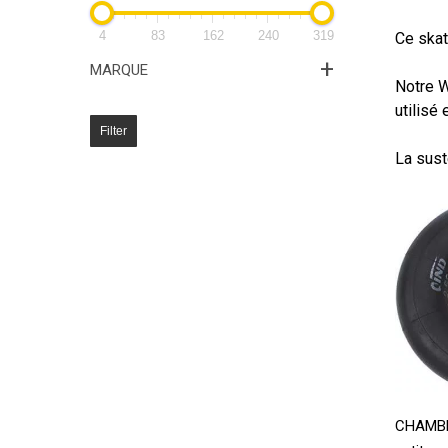
4
83
162
240
319
Ce skat
+
MARQUE
Notre W
utilisé 
Filter
La sust
CHAMBR