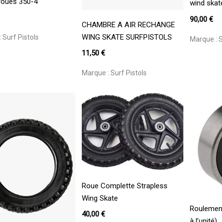
 roues 350-4
wind skat
90,00
€
Ajouter Au Panier
CHAMBRE A AIR RECHANGE
WING SKATE SURFPISTOLS
:
Surf Pistols
Marque :
S
11,50
€
Marque :
Surf Pistols
Ajouter Au Panier
Roue Complette Strapless
Wing Skate
A
Roulemen
40,00
€
à l’unité)