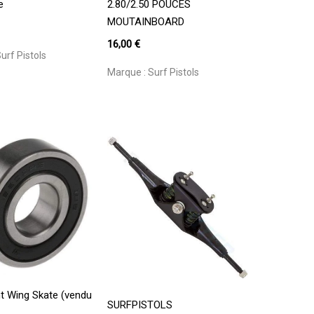
2.80/2.50 POUCES
e
MOUTAINBOARD
16,00
€
urf Pistols
Marque :
Surf Pistols
Votre panier est vide.
Go To Shop
jouter Au Panier
t Wing Skate (vendu
Ajouter Au Panier
SURFPISTOLS