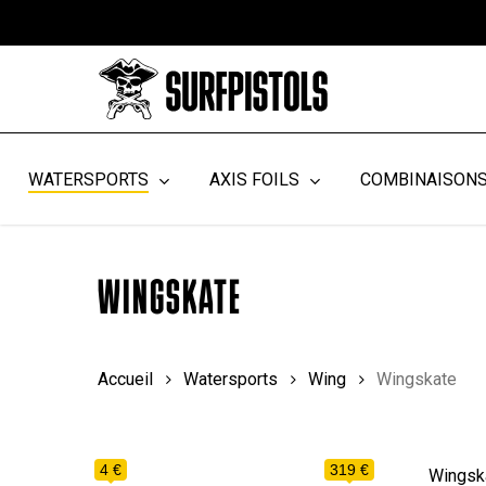
Skip
to
main
content
WATERSPORTS
AXIS FOILS
COMBINAISON
WINGSKATE
Accueil
Watersports
Wing
Wingskate
4 €
319 €
Wingsk