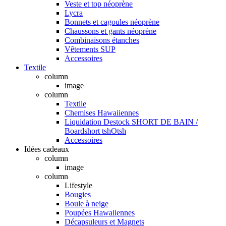
Veste et top néoprène
Lycra
Bonnets et cagoules néoprène
Chaussons et gants néoprène
Combinaisons étanches
Vêtements SUP
Accessoires
Textile
column
image
column
Textile
Chemises Hawaiiennes
Liquidation Destock SHORT DE BAIN /
Boardshort tshOtsh
Accessoires
Idées cadeaux
column
image
column
Lifestyle
Bougies
Boule à neige
Poupées Hawaiiennes
Décapsuleurs et Magnets