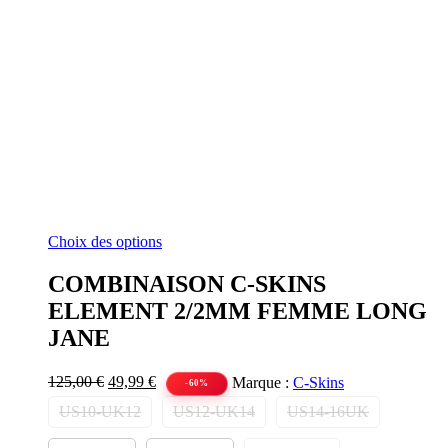
Ce
Choix des options
produit
a
COMBINAISON C-SKINS
plusieurs
ELEMENT 2/2MM FEMME LONG
variations.
Les
JANE
options
peuvent
Le
Le
125,00
€
49,99
€
Marque :
C-Skins
être
-60%
prix
prix
choisies
US10-UK12
US12-UK14
US14-16UK
initial
actuel
sur
était :
est :
la