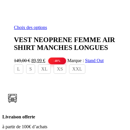
Ce
Choix des options
produit
a
VEST NEOPRENE FEMME AIR
plusieurs
SHIRT MANCHES LONGUES
variations.
Les
options
Le
Le
149,00
€
89,99
€
Marque :
Stand Out
-40%
peuvent
prix
prix
L
S
XL
XS
XXL
être
initial
actuel
choisies
était :
est :
sur
149,00 €.
89,99 €.
la
page
du
produit
Livraison offerte
à partir de 100€ d’achats