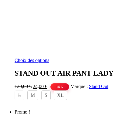
Ce
Choix des options
produit
a
STAND OUT AIR PANT LADY
plusieurs
variations.
Le
Le
120,00
€
24,00
€
Marque :
Stand Out
Les
-80%
prix
prix
options
L
M
S
XL
initial
actuel
peuvent
était :
est :
être
120,00 €.
24,00 €.
choisies
Promo !
sur
la
page
du