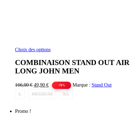
Ce
Choix des options
produit
a
COMBINAISON STAND OUT AIR
plusieurs
LONG JOHN MEN
variations.
Les
options
Le
Le
166,00
€
49,90
€
Marque :
Stand Out
-70%
peuvent
prix
prix
L
MEDIUM
XL
être
initial
actuel
choisies
était :
est :
sur
166,00 €.
49,90 €.
la
Promo !
page
du
produit