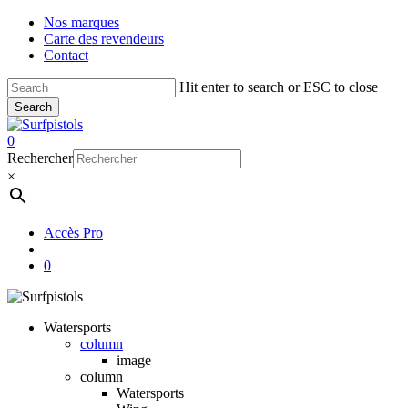
Skip
Nos marques
to
Carte des revendeurs
main
Contact
content
Hit enter to search or ESC to close
Search
Close
Search
account
0
Menu
Rechercher
×
Accès Pro
account
0
Watersports
column
image
column
Watersports