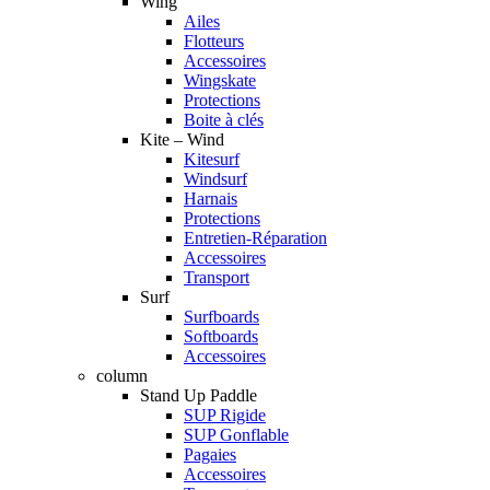
Wing
Ailes
Flotteurs
Accessoires
Wingskate
Protections
Boite à clés
Kite – Wind
Kitesurf
Windsurf
Harnais
Protections
Entretien-Réparation
Accessoires
Transport
Surf
Surfboards
Softboards
Accessoires
column
Stand Up Paddle
SUP Rigide
SUP Gonflable
Pagaies
Accessoires