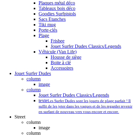
Plaques métal déco
Tableaux bois déco
Goodies Surfpistols
Sacs Etanches
Tiki mug
Porte-clés
Plage
Frisbee
Jouet Surfer Dudes Classics/Legends
Véhicule (Van Life)
Housse de siège
Boite à clé
Accessoires
Jouet Surfer Dudes
column
image
column
Jouet Surfer Dudes Classics/Legends
texte
Les Surfer Dudes sont les jouets de plage parfait ! Il
suffit de les jeter dans les vagues et de les regarder revenir
en surfant de nouveau vers vous encore et encore.
Street
column
image
column