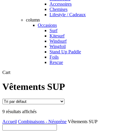
Accessoires
Chemises
Lifestyle / Cadeaux
column
Occasions
Surf
Kitesurf
Windsurf
Wingfoil
Stand Up Paddle
Foils
Rescue
Close
Cart
Cart
Vêtements SUP
9 résultats affichés
Accueil
Combinaisons - Néoprène
Vêtements SUP