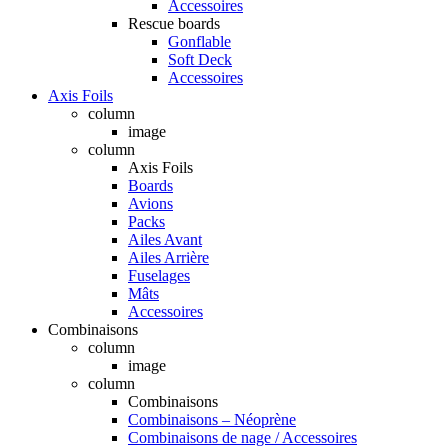
Accessoires
Rescue boards
Gonflable
Soft Deck
Accessoires
Axis Foils
column
image
column
Axis Foils
Boards
Avions
Packs
Ailes Avant
Ailes Arrière
Fuselages
Mâts
Accessoires
Combinaisons
column
image
column
Combinaisons
Combinaisons – Néoprène
Combinaisons de nage / Accessoires