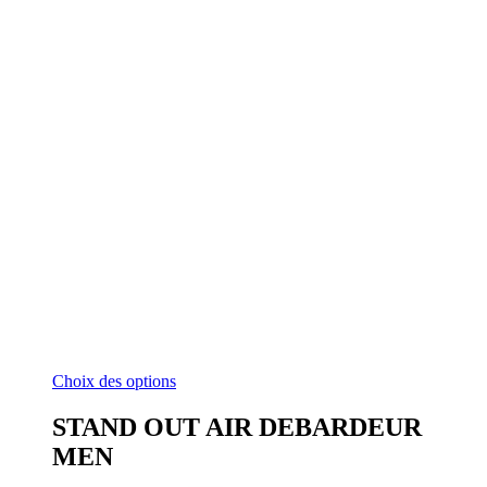
Ce
Choix des options
produit
a
STAND OUT AIR DEBARDEUR
plusieurs
MEN
variations.
Les