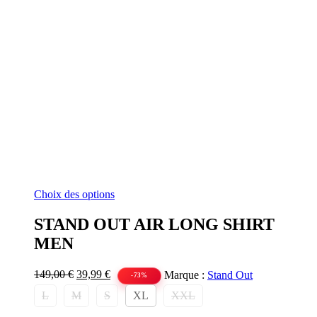
Ce
Choix des options
produit
a
STAND OUT AIR LONG SHIRT
plusieurs
MEN
variations.
Les
options
Le
Le
149,00
€
39,99
€
Marque :
Stand Out
-73%
peuvent
prix
prix
L
M
S
XL
XXL
être
initial
actuel
choisies
était :
est :