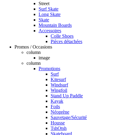
Street
Surf Skate
Long Skate
Skate
Mountain Boards
Accessoires
Colle Shoes
Pièces détachées
Promos / Occasions
column
image
column
Promotions
Surf
Kitesurf
Windsurf
Wingfoil
Stand Up Paddle
Kayak
Foils
Néoprène
Sauvetage/Sécurité
Housse
TshOtsh
Skateboard