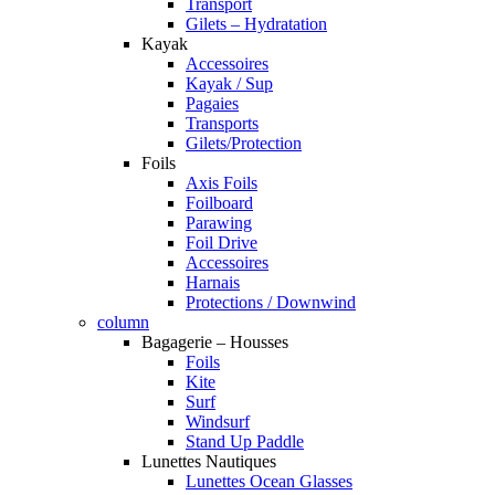
Transport
Gilets – Hydratation
Kayak
Accessoires
Kayak / Sup
Pagaies
Transports
Gilets/Protection
Foils
Axis Foils
Foilboard
Parawing
Foil Drive
Accessoires
Harnais
Protections / Downwind
column
Bagagerie – Housses
Foils
Kite
Surf
Windsurf
Stand Up Paddle
Lunettes Nautiques
Lunettes Ocean Glasses