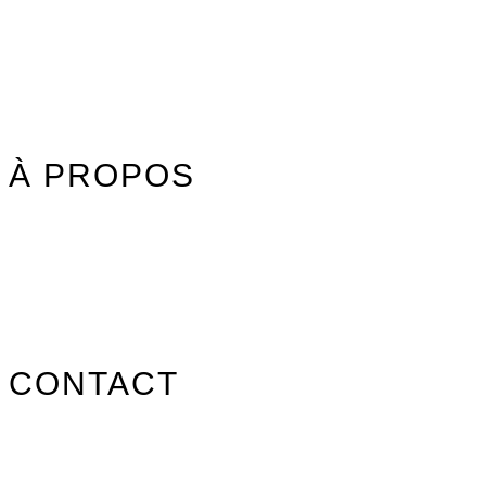
Textile
Idées cadeaux
Jouet Surfer Dudes
Street
Promos/Occasions
À PROPOS
Nos marques
Carte des revendeurs
Contact
CONTACT
info@surfpistols.fr