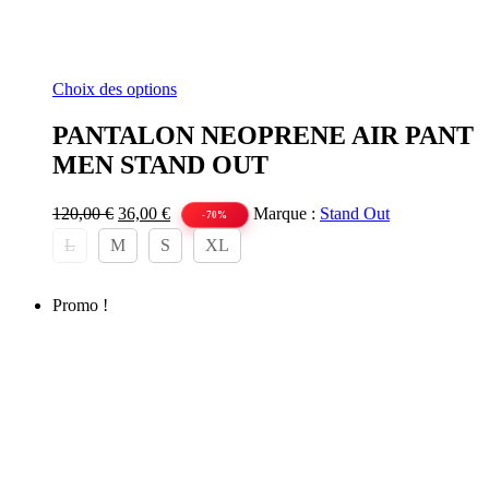
Ce
Choix des options
produit
a
PANTALON NEOPRENE AIR PANT
plusieurs
MEN STAND OUT
variations.
Les
options
Le
Le
120,00
€
36,00
€
Marque :
Stand Out
-70%
peuvent
prix
prix
L
M
S
XL
être
initial
actuel
choisies
était :
est :
sur
120,00 €.
36,00 €.
la
Promo !
page
du
produit