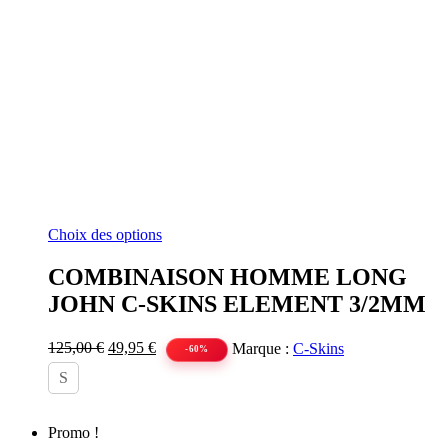
Ce
Choix des options
produit
a
COMBINAISON HOMME LONG
plusieurs
JOHN C-SKINS ELEMENT 3/2MM
variations.
Les
options
Le
Le
125,00
€
49,95
€
Marque :
C-Skins
-60%
peuvent
prix
prix
S
être
initial
actuel
choisies
était :
est :
sur
125,00 €.
49,95 €.
la
Promo !