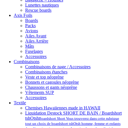
Lunettes nautiques
Rescue boards
Axis Foils
Boards
Packs
Avions
Ailes Avant
Ailes Arrière
Mâts
Fuselages
Accessoires
Combinaisons
Combinaisons de nage / Accessoires
Combinaisons étanches
Veste et top néoprène
Bonnets et cagoules néoprène
Chaussons et gants néoprène
Vêtements SUP
Accessoires
Textile
Chemises Hawaiiennes made in HAWAII
Liquidation Destock SHORT DE BAIN / Boardshort
tshOtsh
Boardshort Short Vous trouverez dans cette rubrique
tout un choix de boardshort tshOtsh homme, femme et enfants