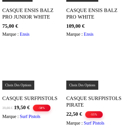
a
plusieurs
CASQUE ENSIS BALZ
CASQUE ENSIS BALZ
variations.
PRO JUNIOR WHITE
PRO WHITE
Les
options
75,00
€
109,00
€
peuvent
être
Marque :
Ensis
Marque :
Ensis
choisies
sur
la
page
du
produit
Ce
Ce
produit
produit
Choix Des Options
Choix Des Options
a
a
plusieurs
plusieurs
CASQUE SURFPISTOLS
CASQUE SURFPISTOLS
variations.
variations.
PIRATE
Les
Les
Le
Le
19,50
€
39,00
€
-50%
options
options
prix
prix
22,50
€
peuvent
peuvent
-55%
Marque :
Surf Pistols
initial
actuel
être
être
Marque :
Surf Pistols
était :
est :
choisies
choisies