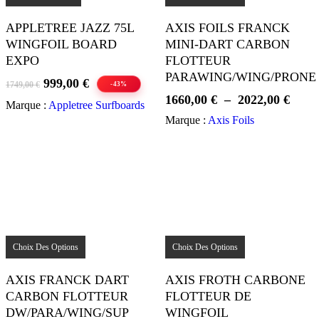
a
plusieurs
APPLETREE JAZZ 75L
AXIS FOILS FRANCK
variations.
WINGFOIL BOARD
MINI-DART CARBON
Les
options
EXPO
FLOTTEUR
peuvent
PARAWING/WING/PRONE
Le
Le
999,00
€
être
1749,00
€
-43%
choisies
prix
prix
Plage
1660,00
€
–
2022,00
€
Marque :
Appletree Surfboards
sur
initial
actuel
de
Marque :
Axis Foils
la
était :
est :
prix 
page
1749,00 €.
999,00 €.
1660,
du
produit
à
2022,
Ce
Ce
produit
produit
Choix Des Options
Choix Des Options
a
a
plusieurs
plusieurs
AXIS FRANCK DART
AXIS FROTH CARBONE
variations.
variations.
CARBON FLOTTEUR
FLOTTEUR DE
Les
Les
options
options
DW/PARA/WING/SUP
WINGFOIL