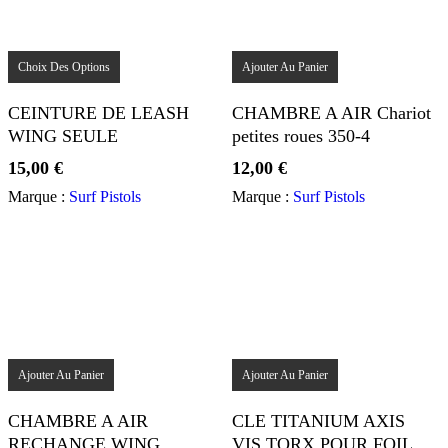
Ce
produit
Choix Des Options
Ajouter Au Panier
a
plusieurs
CEINTURE DE LEASH
CHAMBRE A AIR Chariot
variations.
WING SEULE
petites roues 350-4
Les
options
15,00
€
12,00
€
peuvent
être
Marque :
Surf Pistols
Marque :
Surf Pistols
choisies
sur
la
page
du
produit
Ajouter Au Panier
Ajouter Au Panier
CHAMBRE A AIR
CLE TITANIUM AXIS
RECHANGE WING
VIS TORX POUR FOIL