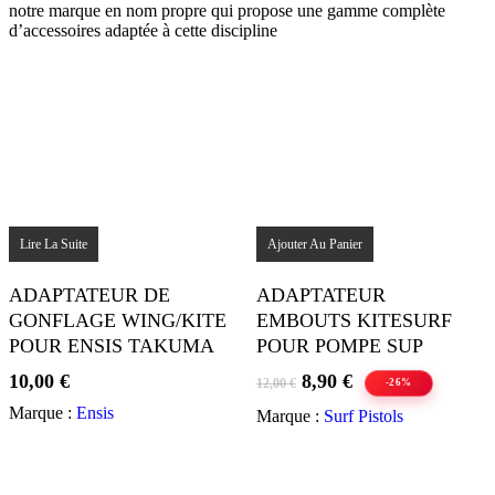
notre marque en nom propre qui propose une gamme complète
d’accessoires adaptée à cette discipline
Lire La Suite
Ajouter Au Panier
ADAPTATEUR DE
ADAPTATEUR
GONFLAGE WING/KITE
EMBOUTS KITESURF
POUR ENSIS TAKUMA
POUR POMPE SUP
Le
Le
10,00
€
8,90
€
12,00
€
-26%
prix
prix
Marque :
Ensis
Marque :
Surf Pistols
initial
actuel
était :
est :
12,00 €.
8,90 €.