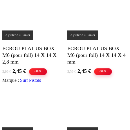
page
9,00 €
du
produit
Ajouter Au Panier
Ajouter Au Panier
ECROU PLAT US BOX
ECROU PLAT US BOX
M6 (pour foil) 14 X 14 X
M6 (pour foil) 14 X 14 X 4
2,8 mm
mm
Le
Le
Le
Le
2,45
€
2,45
€
3,00
€
3,50
€
-18%
-30%
prix
prix
prix
prix
Marque :
Surf Pistols
initial
actuel
initial
actuel
était :
est :
était :
est :
3,00 €.
2,45 €.
3,50 €.
2,45 €.