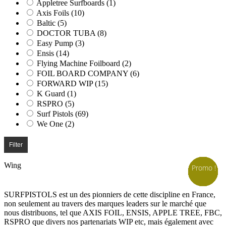
Appletree Surfboards
(1)
Axis Foils
(10)
Baltic
(5)
DOCTOR TUBA
(8)
Easy Pump
(3)
Ensis
(14)
Flying Machine Foilboard
(2)
FOIL BOARD COMPANY
(6)
FORWARD WIP
(15)
K Guard
(1)
RSPRO
(5)
Surf Pistols
(69)
We One
(2)
Filter
Wing
Promo !
Promo !
Promo !
Promo !
Promo !
Promo !
Promo !
Promo !
Promo !
Promo !
Promo !
Promo !
Promo !
Promo !
Promo !
Promo !
Promo !
Promo !
Promo !
Promo !
Promo !
Promo !
Promo !
Promo !
Promo !
Promo !
Promo !
Promo !
Promo !
SURFPISTOLS est un des pionniers de cette discipline en France,
non seulement au travers des marques leaders sur le marché que
nous distribuons, tel que AXIS FOIL, ENSIS, APPLE TREE, FBC,
RSPRO que divers nos partenariats WIP etc, mais également avec