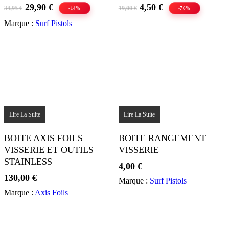
Le
Le
Le
Le
29,90
€
4,50
€
34,95
€
19,00
€
-14%
-76%
prix
prix
prix
prix
Marque :
Surf Pistols
initial
actuel
initial
actuel
était :
est :
était :
est :
34,95 €.
29,90 €.
19,00 €.
4,50 €.
Lire La Suite
Lire La Suite
BOITE AXIS FOILS
BOITE RANGEMENT
VISSERIE ET OUTILS
VISSERIE
STAINLESS
4,00
€
130,00
€
Marque :
Surf Pistols
Marque :
Axis Foils