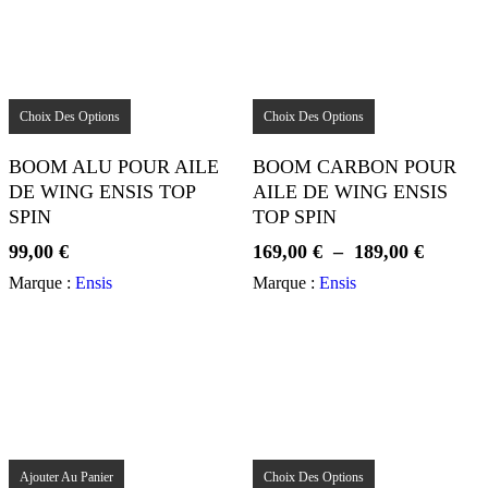
Ce
Ce
produit
produit
Choix Des Options
Choix Des Options
a
a
plusieurs
plusieurs
BOOM ALU POUR AILE
BOOM CARBON POUR
variations.
variations.
DE WING ENSIS TOP
AILE DE WING ENSIS
Les
Les
options
options
SPIN
TOP SPIN
peuvent
peuvent
Plage
99,00
€
169,00
€
–
189,00
€
être
être
choisies
choisies
de
Marque :
Ensis
Marque :
Ensis
sur
sur
prix :
la
la
169,00 
page
page
à
du
du
produit
produit
189,00 
Ce
produit
Ajouter Au Panier
Choix Des Options