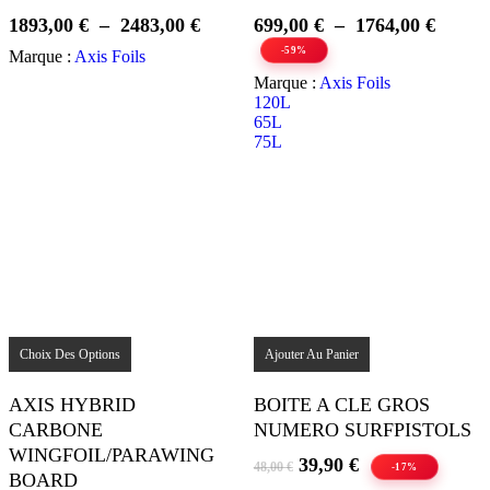
peuvent
peuvent
Plage
Plage
1893,00
€
–
2483,00
€
699,00
€
–
1764,00
€
être
être
choisies
choisies
de
de
-59%
Marque :
Axis Foils
sur
sur
prix :
prix :
Marque :
Axis Foils
la
la
1893,00 €
699,00
120L
page
page
à
à
65L
du
du
75L
produit
2483,00 €
produit
1764,0
Ce
produit
Choix Des Options
Ajouter Au Panier
a
plusieurs
AXIS HYBRID
BOITE A CLE GROS
variations.
CARBONE
NUMERO SURFPISTOLS
Les
options
WINGFOIL/PARAWING
Le
Le
39,90
€
48,00
€
peuvent
-17%
BOARD
prix
prix
être