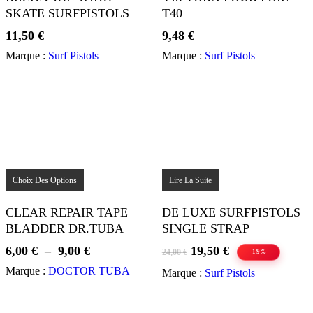
SKATE SURFPISTOLS
T40
11,50
€
9,48
€
Marque :
Surf Pistols
Marque :
Surf Pistols
Ce
produit
Choix Des Options
Lire La Suite
a
plusieurs
CLEAR REPAIR TAPE
DE LUXE SURFPISTOLS
variations.
BLADDER DR.TUBA
SINGLE STRAP
Les
options
Plage
Le
Le
6,00
€
–
9,00
€
19,50
€
24,00
€
peuvent
-19%
de
prix
prix
être
Marque :
DOCTOR TUBA
Marque :
Surf Pistols
choisies
prix :
initial
actuel
sur
6,00 €
était :
est :
la
à
24,00 €.
19,50 €.