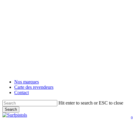
Nos marques
Carte des revendeurs
Contact
Hit enter to search or ESC to close
Search
Close
0
Search
ac
M