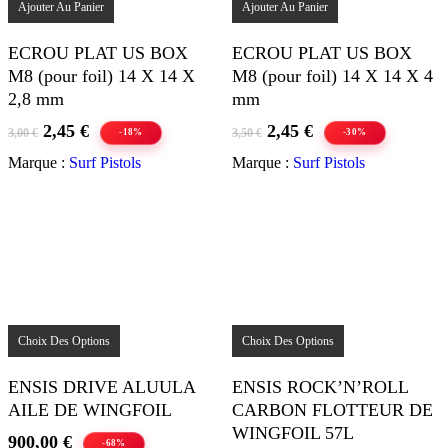
Ajouter Au Panier
Ajouter Au Panier
ECROU PLAT US BOX
ECROU PLAT US BOX
M8 (pour foil) 14 X 14 X
M8 (pour foil) 14 X 14 X 4
2,8 mm
mm
Le
Le
Le
Le
2,45
€
2,45
€
3,00
€
3,50
€
-18%
-30%
prix
prix
prix
prix
Marque :
Surf Pistols
Marque :
Surf Pistols
initial
actuel
initial
actuel
était :
est :
était :
est :
3,00 €.
2,45 €.
3,50 €.
2,45 €.
Ce
Ce
produit
produit
Choix Des Options
Choix Des Options
a
a
plusieurs
plusieurs
ENSIS DRIVE ALUULA
ENSIS ROCK’N’ROLL
variations.
variations.
AILE DE WINGFOIL
CARBON FLOTTEUR DE
Les
Les
options
options
WINGFOIL 57L
900,00
€
peuvent
peuvent
-68%