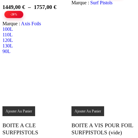
Marque :
Surf Pistols
choisies
initial
actuel
Plage
1449,00
€
–
1757,00
€
sur
était :
est :
de
-20%
la
48,00 €.
39,90 €.
prix :
page
Marque :
Axis Foils
1449,00 €
du
100L
produit
à
110L
120L
1757,00 €
130L
90L
Ajouter Au Panier
Ajouter Au Panier
BOITE A CLE
BOITE A VIS POUR FOIL
SURFPISTOLS
SURFPISTOLS (vide)