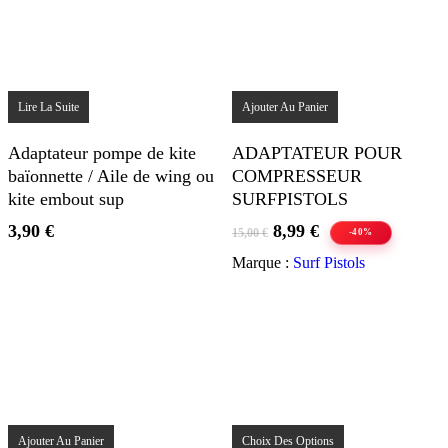
Lire La Suite
Ajouter Au Panier
Adaptateur pompe de kite
ADAPTATEUR POUR
baïonnette / Aile de wing ou
COMPRESSEUR
kite embout sup
SURFPISTOLS
Le
Le
3,90
€
8,99
€
15,00
€
-40%
prix
prix
Marque :
Surf Pistols
initial
actuel
était :
est :
15,00 €.
8,99 €.
Ce
produit
Ajouter Au Panier
Choix Des Options