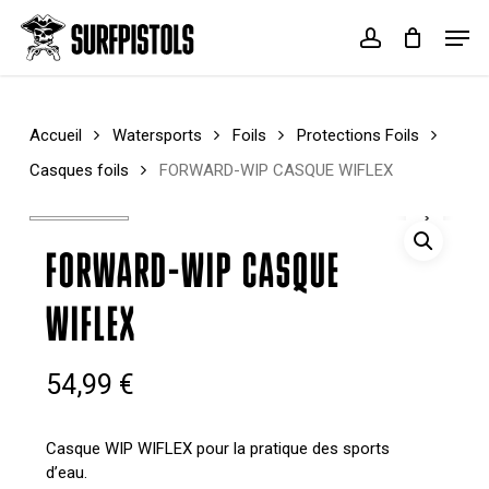
Skip
Menu
Men
to
account
Cart
Close
main
Cart
content
Accueil
Watersports
Foils
Protections Foils
Casques foils
FORWARD-WIP CASQUE WIFLEX
FORWARD-WIP CASQUE
WIFLEX
54,99
€
Casque WIP WIFLEX pour la pratique des sports
d’eau.