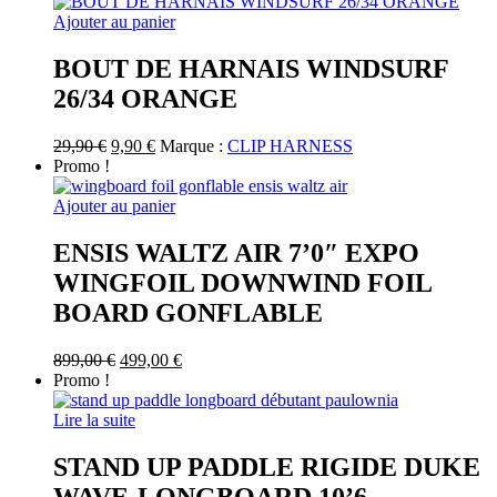
Ajouter au panier
BOUT DE HARNAIS WINDSURF
26/34 ORANGE
Le
Le
29,90
€
9,90
€
Marque :
CLIP HARNESS
prix
prix
Promo !
initial
actuel
était :
est :
Ajouter au panier
29,90 €.
9,90 €.
ENSIS WALTZ AIR 7’0″ EXPO
WINGFOIL DOWNWIND FOIL
BOARD GONFLABLE
Le
Le
899,00
€
499,00
€
prix
prix
Promo !
initial
actuel
était :
est :
Lire la suite
899,00 €.
499,00 €.
STAND UP PADDLE RIGIDE DUKE
WAVE-LONGBOARD 10’6