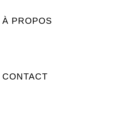
Promos/Occasions
À PROPOS
Nos marques
Carte des revendeurs
Contact
CONTACT
info@surfpistols.fr
02 99 58 75 25
Suivez-nous sur les réseaux !