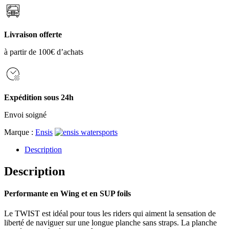
TWIST
125L
WIND/WING/SUP
FOIL
Livraison offerte
BOARD
EXPO
à partir de 100€ d’achats
Expédition sous 24h
Envoi soigné
Marque :
Ensis
Description
Description
Performante en Wing et en SUP foils
Le TWIST est idéal pour tous les riders qui aiment la sensation de
liberté de naviguer sur une longue planche sans straps. La planche