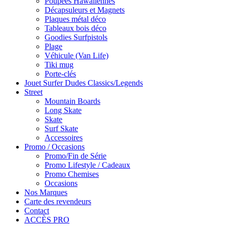
Poupées Hawaiiennes
Décapsuleurs et Magnets
Plaques métal déco
Tableaux bois déco
Goodies Surfpistols
Plage
Véhicule (Van Life)
Tiki mug
Porte-clés
Jouet Surfer Dudes Classics/Legends
Street
Mountain Boards
Long Skate
Skate
Surf Skate
Accessoires
Promo / Occasions
Promo/Fin de Série
Promo Lifestyle / Cadeaux
Promo Chemises
Occasions
Nos Marques
Carte des revendeurs
Contact
ACCÈS PRO