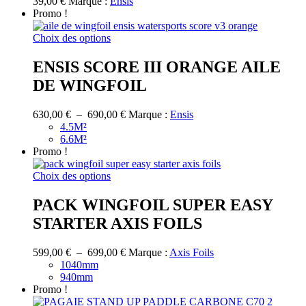
39,00
€
Marque :
Ensis
Promo !
Ce
Choix des options
produit
a
ENSIS SCORE III ORANGE AILE
plusieurs
DE WINGFOIL
variations.
Les
options
Plage
630,00
€
–
690,00
€
Marque :
Ensis
peuvent
de
4.5M²
être
prix :
6.6M²
choisies
630,00 €
Promo !
sur
à
la
Ce
690,00 €
Choix des options
page
produit
du
a
PACK WINGFOIL SUPER EASY
produit
plusieurs
STARTER AXIS FOILS
variations.
Les
options
Plage
599,00
€
–
699,00
€
Marque :
Axis Foils
peuvent
de
1040mm
être
prix :
940mm
choisies
599,00 €
Promo !
sur
à