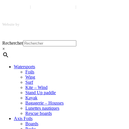
Mentions légales
|
Politique de confidentialité
|
CGV
Website by
ScreenUp
Menu
Close
Rechercher
Menu
×
Watersports
Foils
Wing
Surf
Kite – Wind
Stand Up paddle
Kayak
Bagagerie – Housses
Lunettes nautiques
Rescue boards
Axis Foils
Boards
Packs