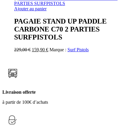
la
699,00 €
page
Ajouter au panier
du
produit
PAGAIE STAND UP PADDLE
CARBONE C70 2 PARTIES
SURFPISTOLS
Le
Le
229,00
€
159,90
€
Marque :
Surf Pistols
prix
prix
initial
actuel
était :
est :
229,00 €.
159,90 €.
Livraison offerte
à partir de 100€ d’achats