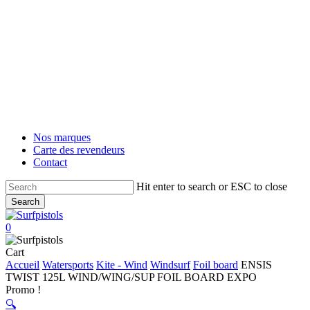
Skip
to
main
content
Nos marques
Carte des revendeurs
Contact
Hit enter to search or ESC to close
Search
Close
Search
account
0
Menu
Close
Cart
Cart
Accueil
Watersports
Kite - Wind
Windsurf
Foil board
ENSIS
TWIST 125L WIND/WING/SUP FOIL BOARD EXPO
Promo !
🔍