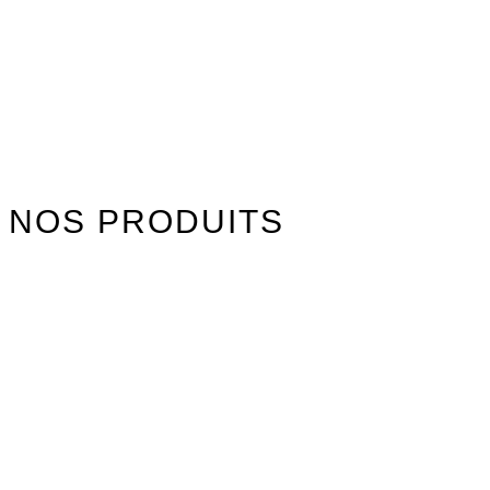
NOS PRODUITS
Watersports
Axis Foils
Combinaisons
Textile
Idées cadeaux
Jouet Surfer Dudes
Street