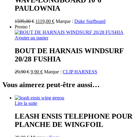
PAULOWNIA
Le
Le
1599,00
€
1119,00
€
Marque :
Duke Surfboard
prix
prix
Promo !
initial
actuel
était :
est :
Ajouter au panier
1599,00 €.
1119,00 €.
BOUT DE HARNAIS WINDSURF
20/28 FUSHIA
Le
Le
29,90
€
9,90
€
Marque :
CLIP HARNESS
prix
prix
initial
actuel
Vous aimerez peut-être aussi…
était :
est :
29,90 €.
9,90 €.
Lire la suite
LEASH ENSIS TELEPHONE POUR
PLANCHE DE WINGFOIL