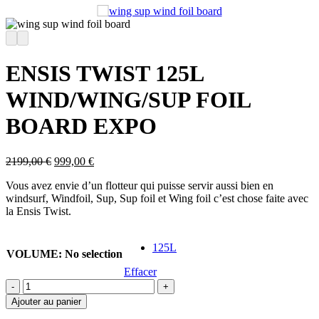
ENSIS TWIST 125L
WIND/WING/SUP FOIL
BOARD EXPO
Le
Le
2199,00
€
999,00
€
prix
prix
Vous avez envie d’un flotteur qui puisse servir aussi bien en
initial
actuel
windsurf, Windfoil, Sup, Sup foil et Wing foil c’est chose faite avec
était :
est :
la Ensis Twist.
2199,00 €.
999,00 €.
125L
VOLUME
:
No selection
Effacer
quantité
de
Ajouter au panier
ENSIS