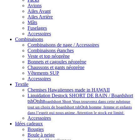
Avions
Ailes Avant
Ailes Arrière
Mâts
Fuselages
Accessoires
Combinaisons
Combinaisons de nage / Accessoires
Combinaisons étanches
Veste et top néoprène
Bonnets et cagoules néoprène
Chaussons et gants néoprène
Vêtements SUP
Accessoires
Textile
Chemises Hawaiiennes made in HAWAII
Liquidation Destock SHORT DE BAIN / Boardshort
tshOtsh
Boardshort Short Vous trouverez dans cette rubrique
tout un choix de boardshort tshOtsh homme, femme et enfants
dans l’esprit qui nous anime. Attention le stock est limité.
Accessoires
Idées cadeaux
Bougies
Boule à neige