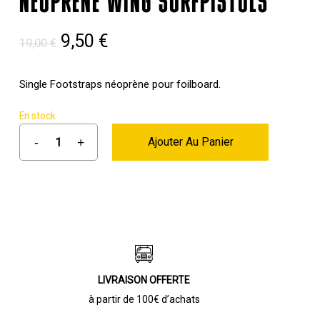
NEOPRENE WING SURFPISTOLS
Le
Le
9,50
€
19,00
€
prix
prix
initial
actuel
Single Footstraps néoprène pour foilboard.
était :
est :
En stock
19,00 €.
9,50 €.
Ajouter Au Panier
LIVRAISON OFFERTE
à partir de 100€ d’achats