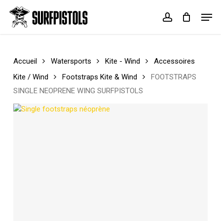
Skip
Menu
Men
to
account
Cart
Close
main
Cart
content
Accueil
Watersports
Kite - Wind
Accessoires
Kite / Wind
Footstraps Kite & Wind
FOOTSTRAPS
SINGLE NEOPRENE WING SURFPISTOLS