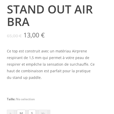
STAND OUT AIR
BRA
Le
Le
13,00
€
65,00
€
prix
prix
initial
actuel
Ce top est construit avec un matériau Airprene
était :
est :
respirant de 1,5 mm qui permet à votre peau de
65,00 €.
13,00 €.
respirer et empêche la sensation de surchauffe. Ce
haut de combinaison est parfait pour la pratique
du stand up paddle.
Taille
:
No selection
L
M
S
XL