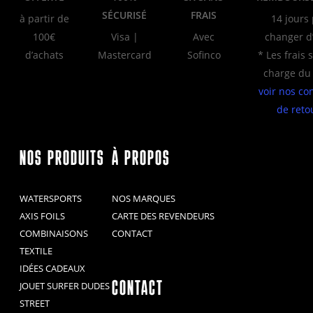
SÉCURISÉ
FRAIS
à partir de
14 jours
100€
Visa |
Avec
changer d’
d’achats
Mastercard
Sofinco
* Les frais 
charge du 
voir nos co
de reto
NOS PRODUITS
À PROPOS
WATERSPORTS
NOS MARQUES
AXIS FOILS
CARTE DES REVENDEURS
COMBINAISONS
CONTACT
TEXTILE
IDÉES CADEAUX
CONTACT
JOUET SURFER DUDES
STREET