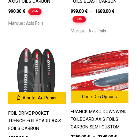
a
a
AXIS FOILS CARBON
FOILS BLAST CARBON
Votre panier est vide.
plusieurs
plusieurs
Plage
990,00
€
999,00
€
–
1688,00
€
-55%
variations.
variations.
de
-38%
Les
Les
Go To Shop
Marque :
Axis Foils
prix :
options
options
Marque :
Axis Foils
999,00 €
peuvent
peuvent
être
être
à
choisies
choisies
1688,00 €
sur
sur
la
la
page
page
du
du
produit
produit
Choix Des Options
Ajouter Au Panier
Ce
FRANCK MAKO DOWNWIND
produit
FOIL DRIVE POCKET
a
FOILBOARD AXIS FOILS
TRENCH FOILBOARD AXIS
plusieurs
CARBON SEMI-CUSTOM
FOILS CARBON
variations.
Plage
2259,00
€
–
2349,00
€