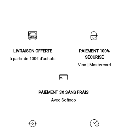
1263,00 €
peuvent
être
à
choisies
1383,00 €
sur
la
page
du
produit
LIVRAISON OFFERTE
PAIEMENT 100%
SÉCURISÉ
à partir de 100€ d’achats
Visa | Mastercard
PAIEMENT 3X SANS FRAIS
Avec Sofinco