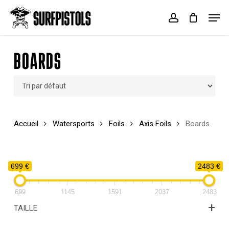
Skip
Menu
Men
to
account
Cart
Close
main
Cart
content
BOARDS
Accueil
Watersports
Foils
Axis Foils
Boards
699 €
2483 €
699
1145
1591
2037
2483
+
TAILLE