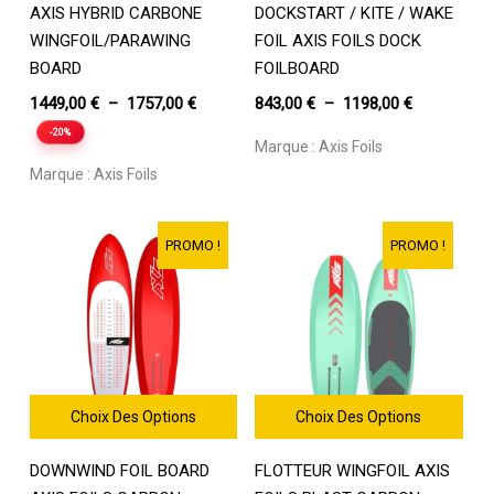
AXIS HYBRID CARBONE
DOCKSTART / KITE / WAKE
produit
produit
a
a
WINGFOIL/PARAWING
FOIL AXIS FOILS DOCK
plusieurs
plusieurs
BOARD
FOILBOARD
variations.
variations.
Plage
Plage
1449,00
€
–
1757,00
€
843,00
€
–
1198,00
€
Les
Les
de
de
-20%
options
options
Marque :
Axis Foils
prix :
prix :
peuvent
peuvent
Marque :
Axis Foils
être
1449,00 €
être
843,00 €
choisies
choisies
à
à
sur
sur
1757,00 €
1198,00 €
PROMO !
PROMO !
la
la
page
page
du
du
produit
produit
Choix Des Options
Choix Des Options
Ce
Ce
DOWNWIND FOIL BOARD
FLOTTEUR WINGFOIL AXIS
produit
produit