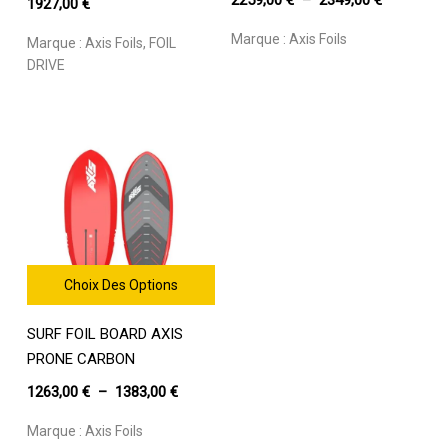
1927,00
€
Les
de
options
Marque :
Axis Foils
Marque :
Axis Foils
,
FOIL
prix :
peuvent
DRIVE
être
2259,00 €
choisies
à
sur
2349,00 €
la
page
du
produit
Choix Des Options
Ce
SURF FOIL BOARD AXIS
produit
a
PRONE CARBON
plusieurs
Plage
1263,00
€
–
1383,00
€
variations.
de
Les
Marque :
Axis Foils
prix :
options