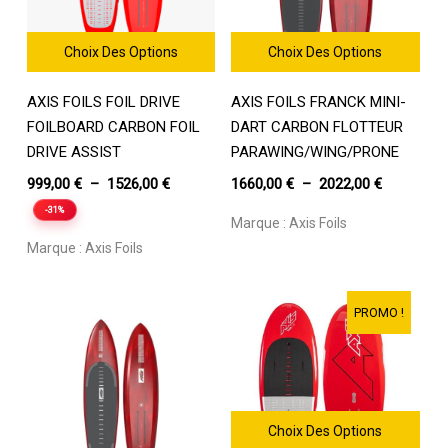
Choix Des Options
Choix Des Options
Ce
Ce
AXIS FOILS FOIL DRIVE
AXIS FOILS FRANCK MINI-
produit
produit
a
a
FOILBOARD CARBON FOIL
DART CARBON FLOTTEUR
plusieurs
plusieurs
DRIVE ASSIST
PARAWING/WING/PRONE
variations.
variations.
Plage
Plage
999,00
€
–
1526,00
€
1660,00
€
–
2022,00
€
Les
Les
de
de
-31%
options
options
Marque :
Axis Foils
prix :
prix :
peuvent
peuvent
Marque :
Axis Foils
être
999,00 €
être
1660,00 €
choisies
choisies
à
à
sur
sur
1526,00 €
2022,00 €
PROMO !
la
la
page
page
du
du
produit
produit
Choix Des Options