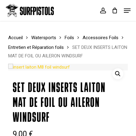
Skip
Menu
Men
to
account
Cart
Close
main
Cart
content
Accueil
Watersports
Foils
Accessoires Foils
Entretien et Réparation foils
SET DEUX INSERTS LAITON
MAT DE FOIL OU AILERON WINDSURF
SET DEUX INSERTS LAITON
MAT DE FOIL OU AILERON
WINDSURF
9,00
€