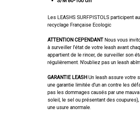
S/M 80-100 cm
Les LEASHS SURFPISTOLS participent au fi
recyclage Française Ecologic
ATTENTION CEPENDANT
Nous vous invito
à surveiller l’état de votre leash avant cha
appartient de le rincer, de surveiller son é
régulièrement. N’oubliez pas un leash abîm
GARANTIE LEASH
Un leash assure votre s
une garantie limitée d’un an contre les défa
pas les dommages causés par une mauvaise 
soleil, le sel ou présentant des coupures),
une usure anormale.