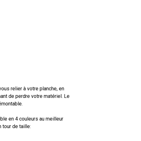
ous relier à votre planche, en
ant de perdre votre matériel. Le
Votre panier est vide.
émontable.
Go To Shop
ible en 4 couleurs au meilleur
tour de taille: