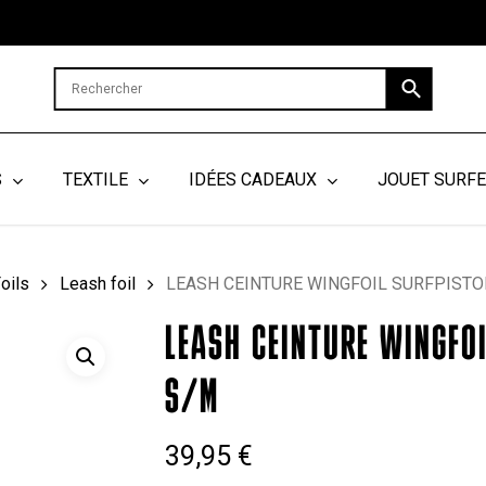
Cart
S
TEXTILE
IDÉES CADEAUX
JOUET SURF
oils
Leash foil
LEASH CEINTURE WINGFOIL SURFPISTO
LEASH CEINTURE WINGFO
S/M
39,95
€