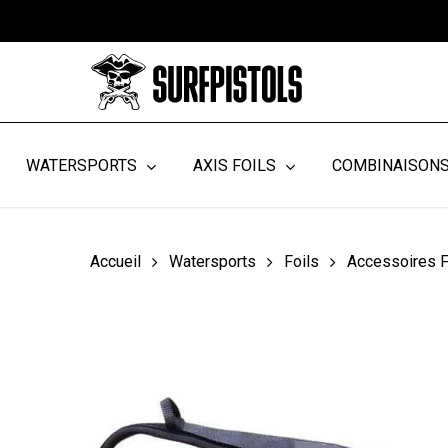
Skip
to
main
content
WATERSPORTS
AXIS FOILS
COMBINAISON
Accueil
Watersports
Foils
Accessoires F