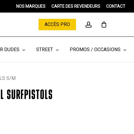
Menu
NOS MARQUES
CARTE DES REVENDEURS
CONTACT
Close
Cart
account
ACCÈS PRO
ER DUDES
STREET
PROMOS / OCCASIONS
LS S/M
IL SURFPISTOLS