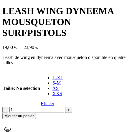
LEASH WING DYNEEMA
MOUSQUETON
SURFPISTOLS
Plage
19,00
€
–
23,90
€
de
Leash de wing en dyneema avec mousqueton disponible en quatre
prix :
tailles.
19,00 €
à
23,90 €
L-XL
S-M
Taille
:
No selection
XS
XXS
Effacer
quantité
de
Ajouter au panier
LEASH
WING
DYNEEMA