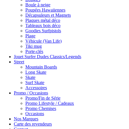
Boule à neige
Poupées Hawaiiennes
Décapsuleurs et Magnets
Plaques métal déco
Tableaux bois déco
Goodies Surfpistols
Plage
Véhicule (Van Life)
Tiki mug
Porte-clés
Jouet Surfer Dudes Classics/Legends
Street
Mountain Boards
Long Skate
Skate
Surf Skate
Accessoires
Promo / Occasions
Promo/Fin de Série
Promo Lifestyle / Cadeaux
Promo Chemises
Occasions
Nos Marques
Carte des revendeurs