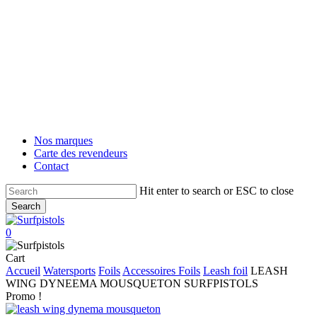
Skip
to
main
content
Nos marques
Carte des revendeurs
Contact
Hit enter to search or ESC to close
Search
Close
Search
account
0
Menu
Close
Cart
Cart
Accueil
Watersports
Foils
Accessoires Foils
Leash foil
LEASH
WING DYNEEMA MOUSQUETON SURFPISTOLS
Promo !