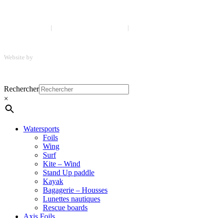
Mentions légales
|
Politique de confidentialité
|
CGV
Website by
ScreenUp
Menu
Close
Rechercher
Menu
×
Watersports
Foils
Wing
Surf
Kite – Wind
Stand Up paddle
Kayak
Bagagerie – Housses
Lunettes nautiques
Rescue boards
Axis Foils