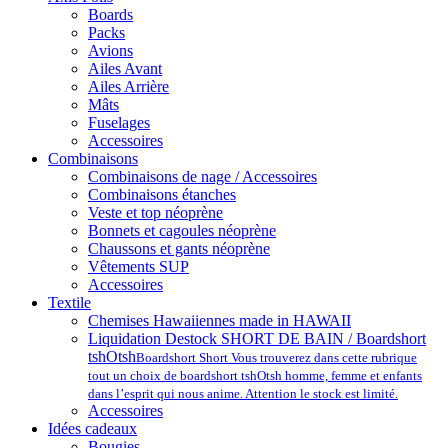
Boards
Packs
Avions
Ailes Avant
Ailes Arrière
Mâts
Fuselages
Accessoires
Combinaisons
Combinaisons de nage / Accessoires
Combinaisons étanches
Veste et top néoprène
Bonnets et cagoules néoprène
Chaussons et gants néoprène
Vêtements SUP
Accessoires
Textile
Chemises Hawaiiennes made in HAWAII
Liquidation Destock SHORT DE BAIN / Boardshort
tshOtsh
Boardshort Short Vous trouverez dans cette rubrique
tout un choix de boardshort tshOtsh homme, femme et enfants
dans l’esprit qui nous anime. Attention le stock est limité.
Accessoires
Idées cadeaux
Bougies