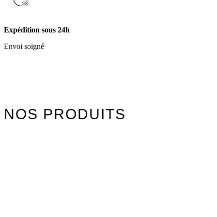
Expédition sous 24h
Envoi soigné
NOS PRODUITS
Watersports
Axis Foils
Combinaisons
Textile
Idées cadeaux
Jouet Surfer Dudes