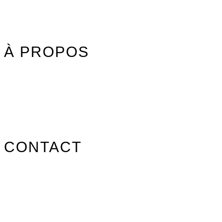
Street
Promos/Occasions
À PROPOS
Nos marques
Carte des revendeurs
Contact
CONTACT
info@surfpistols.fr
02 99 58 75 25
Suivez-nous sur les réseaux !