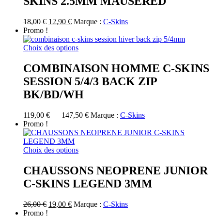
SKINS 2.5MM MAUSERED
variations.
Les
options
Le
Le
18,00
€
12,90
€
Marque :
C-Skins
peuvent
prix
prix
Promo !
être
initial
actuel
choisies
était :
est :
Ce
Choix des options
sur
18,00 €.
12,90 €.
produit
la
a
COMBINAISON HOMME C-SKINS
page
plusieurs
SESSION 5/4/3 BACK ZIP
du
variations.
produit
Les
BK/BD/WH
options
peuvent
Plage
119,00
€
–
147,50
€
Marque :
C-Skins
être
de
Promo !
choisies
prix :
sur
119,00 €
la
Ce
à
Choix des options
page
produit
147,50 €
du
a
CHAUSSONS NEOPRENE JUNIOR
produit
plusieurs
C-SKINS LEGEND 3MM
variations.
Les
options
Le
Le
26,00
€
19,00
€
Marque :
C-Skins
peuvent
prix
prix
Promo !