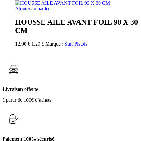
être
initial
actuel
choisies
était :
est :
Ajouter au panier
sur
26,00 €.
19,00 €.
la
HOUSSE AILE AVANT FOIL 90 X 30
page
CM
du
produit
Le
Le
12,90
€
1,29
€
Marque :
Surf Pistols
prix
prix
initial
actuel
était :
est :
12,90 €.
1,29 €.
Livraison offerte
à partir de 100€ d’achats
Paiement 100% sécurisé