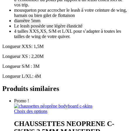
vos trip.
mousqueton pour accrocher le leash à votre ceinture de wing,
harnais ou bien gilet de flottaison
diamètre 5mm
Le leash possède une légère élasticité
4 tailles XXS,XS, S/M et L/XL pour s’adapter à toutes les
tailles de wing de votre quiver.
Longueur XXS: 1,5M
Longueur XS : 2,20M
Longueur S/M : 3M
Longueur L/XL: 4M
Produits similaires
Promo !
Ce
Choix des options
produit
a
CHAUSSETTES NEOPRENE C-
plusieurs