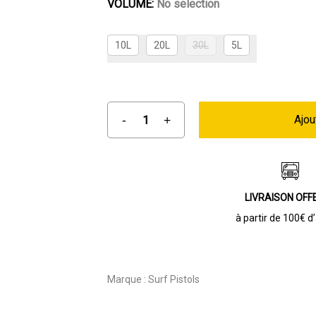
VOLUME
:
No selection
10L
20L
30L
5L
Ajou
LIVRAISON OFF
à partir de 100€ d
Marque :
Surf Pistols