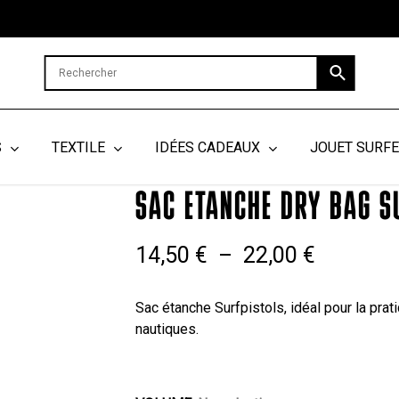
Cart
S
TEXTILE
IDÉES CADEAUX
JOUET SURF
tanches
SAC ETANCHE DRY BAG SURFPISTOLS
SAC ETANCHE DRY BAG S
Plage
14,50
€
–
22,00
€
de
prix :
Sac étanche Surfpistols, idéal pour la prat
nautiques.
14,50 €
à
22,00 €