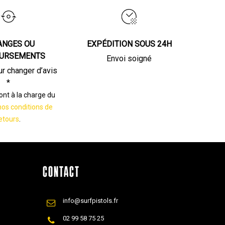
ANGES OU
EXPÉDITION SOUS 24H
URSEMENTS
Envoi soigné
ur changer d’avis
*
sont à la charge du
nos conditions de
etours
.
CONTACT
info@surfpistols.fr
02 99 58 75 25