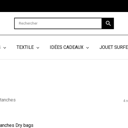
Cart
S
TEXTILE
IDÉES CADEAUX
JOUET SURF
tanches
4 r
tanches Dry bags