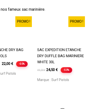
t nos fameux sac marinière.
PROMO !
PROMO !
oix Des Options
Lire La Suite
NCHE DRY BAG
SAC EXPEDITION ETANCHE
TOLS
DRY DUFFLE BAG MARINIERE
WHITE 30L
Plage
–
22,00
€
-50%
.
de
Le
Le
24,50
€
-50%
49,00
€
urf Pistols
prix :
prix
prix
Marque :
Surf Pistols
14,50 €
initial
actuel
à
était :
est :
22,00 €
49,00 €.
24,50 €.