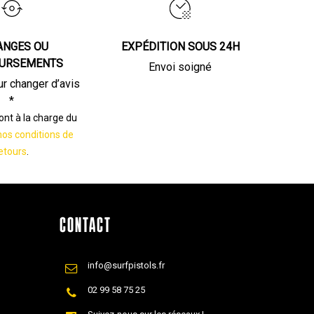
ANGES OU
EXPÉDITION SOUS 24H
URSEMENTS
Envoi soigné
ur changer d’avis
*
sont à la charge du
nos conditions de
etours
.
CONTACT
info@surfpistols.fr
02 99 58 75 25