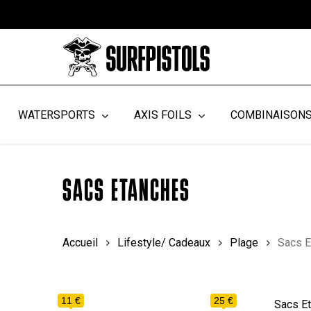
Skip
to
main
content
WATERSPORTS
AXIS FOILS
COMBINAISON
SACS ETANCHES
Accueil
Lifestyle/ Cadeaux
Plage
Sacs E
11 €
25 €
Sacs E