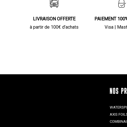
la
page
du
LIVRAISON OFFERTE
PAIEMENT 100
produit
à partir de 100€ d’achats
Visa | Mas
NOS P
WATERSP
AXIS FOIL
COMBINA