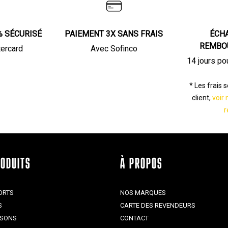
la
la
page
page
du
du
% SÉCURISÉ
PAIEMENT 3X SANS FRAIS
ÉCH
produit
produit
REMBO
tercard
Avec Sofinco
14 jours po
* Les frais 
client,
voir 
r
RODUITS
À PROPOS
ORTS
NOS MARQUES
S
CARTE DES REVENDEURS
ISONS
CONTACT