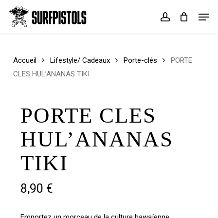
Skip
Menu
Men
to
account
Cart
Close
main
Cart
content
Accueil
Lifestyle/ Cadeaux
Porte-clés
PORTE
CLES HUL’ANANAS TIKI
PORTE CLES
HUL’ANANAS
TIKI
8,90
€
Emportez un morceau de la culture hawaïenne