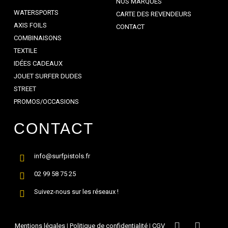
NOS MARQUES
WATERSPORTS
CARTE DES REVENDEURS
AXIS FOILS
CONTACT
COMBINAISONS
TEXTILE
IDÉES CADEAUX
JOUET SURFER DUDES
STREET
PROMOS/OCCASIONS
CONTACT
info@surfpistols.fr
02 99 58 75 25
Suivez-nous sur les réseaux !
Mentions légales
|
Politique de confidentialité
|
CGV