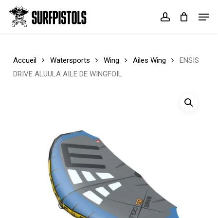
Skip
Menu
Men
to
account
Cart
Close
main
Cart
content
Accueil
Watersports
Wing
Ailes Wing
ENSIS
DRIVE ALUULA AILE DE WINGFOIL