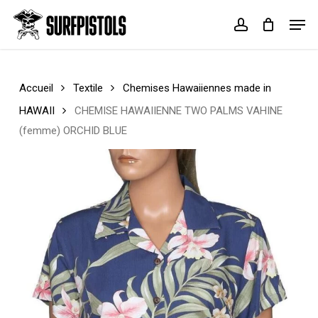
Skip
Menu
Men
to
account
Cart
Close
main
Cart
content
Accueil
Textile
Chemises Hawaiiennes made in
HAWAII
CHEMISE HAWAIIENNE TWO PALMS VAHINE
(femme) ORCHID BLUE