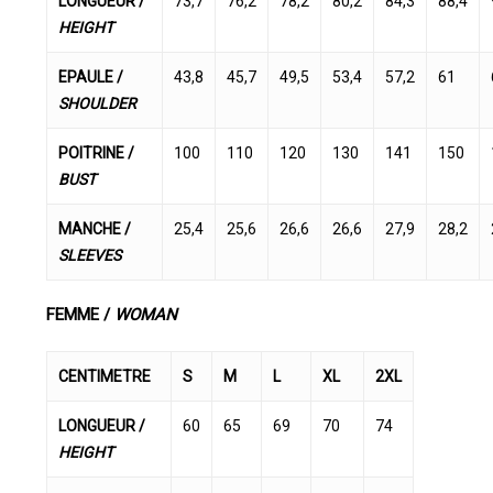
LONGUEUR /
73,7
76,2
78,2
80,2
84,3
88,4
HEIGHT
EPAULE /
43,8
45,7
49,5
53,4
57,2
61
SHOULDER
POITRINE /
100
110
120
130
141
150
BUST
MANCHE /
25,4
25,6
26,6
26,6
27,9
28,2
SLEEVES
FEMME /
WOMAN
CENTIMETRE
S
M
L
XL
2XL
LONGUEUR /
60
65
69
70
74
HEIGHT