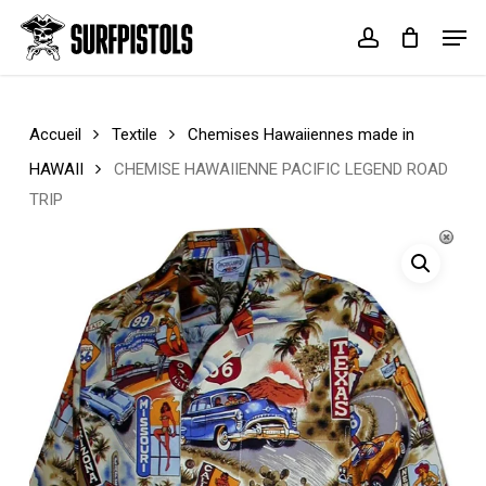
Skip
Menu
Men
to
account
Cart
Close
main
Cart
content
Accueil
Textile
Chemises Hawaiiennes made in
HAWAII
CHEMISE HAWAIIENNE PACIFIC LEGEND ROAD
TRIP