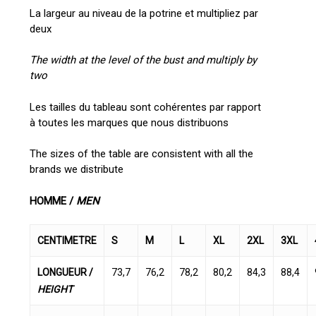
La largeur au niveau de la potrine et multipliez par
deux
The width at the level of the bust and multiply by
two
Les tailles du tableau sont cohérentes par rapport
à toutes les marques que nous distribuons
The sizes of the table are consistent with all the
brands we distribute
HOMME /
MEN
CENTIMETRE
S
M
L
XL
2XL
3XL
LONGUEUR /
73,7
76,2
78,2
80,2
84,3
88,4
HEIGHT