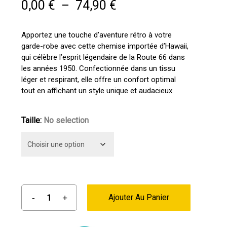
Plage
0,00
€
–
74,90
€
de
prix :
Apportez une touche d’aventure rétro à votre
garde-robe avec cette chemise importée d’Hawaii,
0,00 €
qui célèbre l’esprit légendaire de la Route 66 dans
à
les années 1950. Confectionnée dans un tissu
74,90 €
léger et respirant, elle offre un confort optimal
tout en affichant un style unique et audacieux.
Taille
:
No selection
Ajouter Au Panier