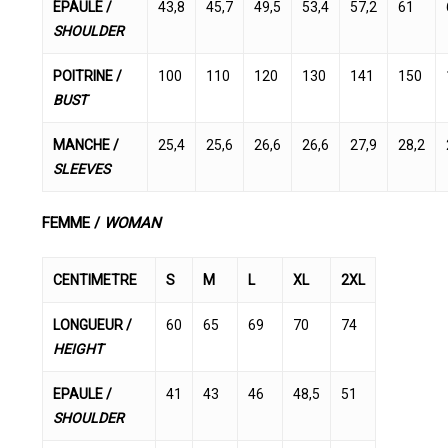
EPAULE /
43,8
45,7
49,5
53,4
57,2
61
SHOULDER
POITRINE /
100
110
120
130
141
150
BUST
MANCHE /
25,4
25,6
26,6
26,6
27,9
28,2
SLEEVES
FEMME /
WOMAN
CENTIMETRE
S
M
L
XL
2XL
LONGUEUR /
60
65
69
70
74
HEIGHT
EPAULE /
41
43
46
48,5
51
SHOULDER