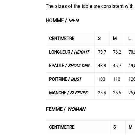
The sizes of the table are consistent with 
HOMME /
MEN
CENTIMETRE
S
M
L
LONGUEUR /
HEIGHT
73,7
76,2
78,
EPAULE /
SHOULDER
43,8
45,7
49,
POITRINE /
BUST
100
110
12
MANCHE /
SLEEVES
25,4
25,6
26,
FEMME /
WOMAN
CENTIMETRE
S
M