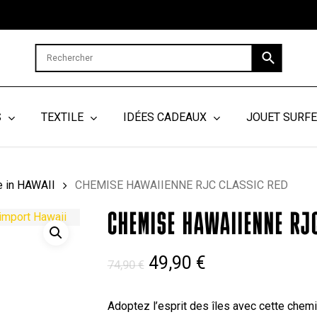
Cart
S
TEXTILE
IDÉES CADEAUX
JOUET SURF
 in HAWAII
CHEMISE HAWAIIENNE RJC CLASSIC RED
CHEMISE HAWAIIENNE RJ
Le
Le
49,90
€
74,90
€
prix
prix
initial
actuel
Adoptez l’esprit des îles avec cette chem