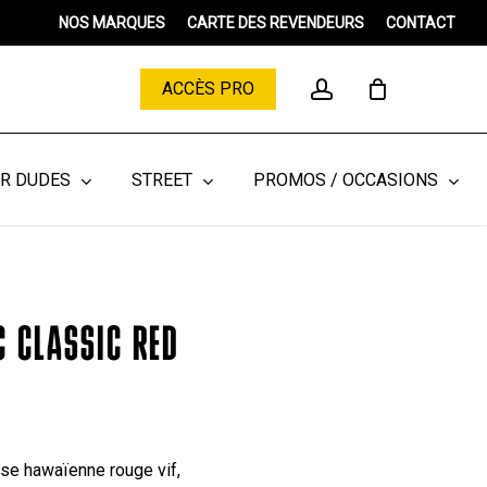
Menu
NOS MARQUES
CARTE DES REVENDEURS
CONTACT
Close
Cart
account
ACCÈS PRO
ER DUDES
STREET
PROMOS / OCCASIONS
C CLASSIC RED
ise hawaïenne rouge vif,