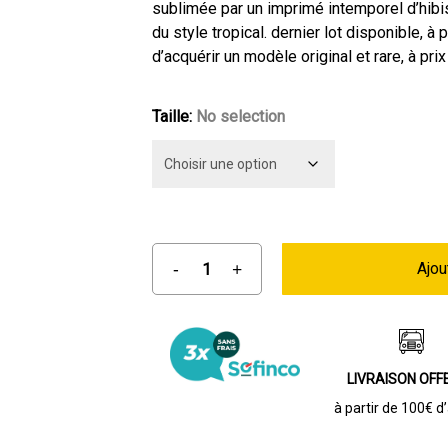
était :
est :
sublimée par un imprimé intemporel d’hibi
du style tropical. dernier lot disponible, à 
74,90 €.
49,90 €.
d’acquérir un modèle original et rare, à prix
Taille
:
No selection
Ajou
LIVRAISON OFF
à partir de 100€ d