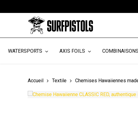
Skip
to
main
content
WATERSPORTS
AXIS FOILS
COMBINAISON
Accueil
Textile
Chemises Hawaiiennes made