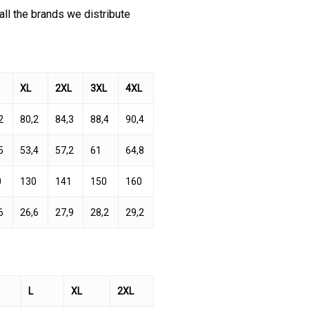
all the brands we distribute
XL
2XL
3XL
4XL
2
80,2
84,3
88,4
90,4
5
53,4
57,2
61
64,8
0
130
141
150
160
6
26,6
27,9
28,2
29,2
L
XL
2XL