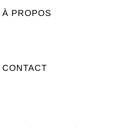
À PROPOS
Nos marques
Carte des revendeurs
Contact
CONTACT
info@surfpistols.fr
02 99 58 75 25
Suivez-nous sur les réseaux !
Mentions légales
|
Politique de confidentialité
|
CGV