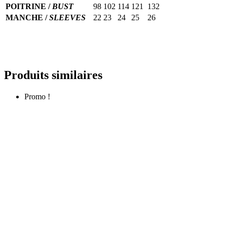
POITRINE /
BUST
98
102
114
121
132
MANCHE /
SLEEVES
22
23
24
25
26
Produits similaires
Promo !