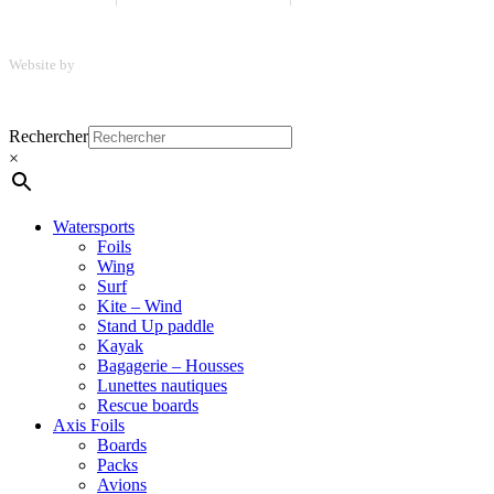
Website by
ScreenUp
Close
Rechercher
Menu
×
Watersports
Foils
Wing
Surf
Kite – Wind
Stand Up paddle
Kayak
Bagagerie – Housses
Lunettes nautiques
Rescue boards
Axis Foils
Boards
Packs
Avions