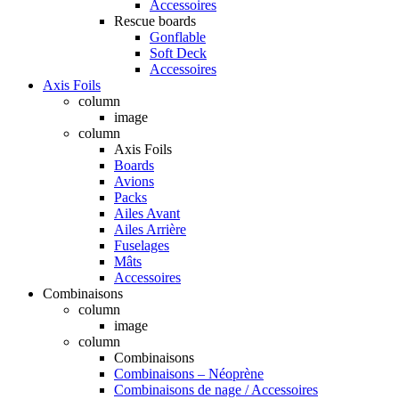
Accessoires
Rescue boards
Gonflable
Soft Deck
Accessoires
Axis Foils
column
image
column
Axis Foils
Boards
Avions
Packs
Ailes Avant
Ailes Arrière
Fuselages
Mâts
Accessoires
Combinaisons
column
image
column
Combinaisons
Combinaisons – Néoprène
Combinaisons de nage / Accessoires