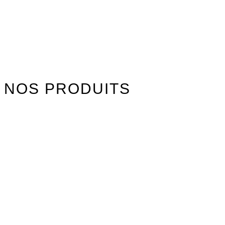
NOS PRODUITS
Watersports
Axis Foils
Combinaisons
Textile
Idées cadeaux
Jouet Surfer Dudes
Street
Promos/Occasions