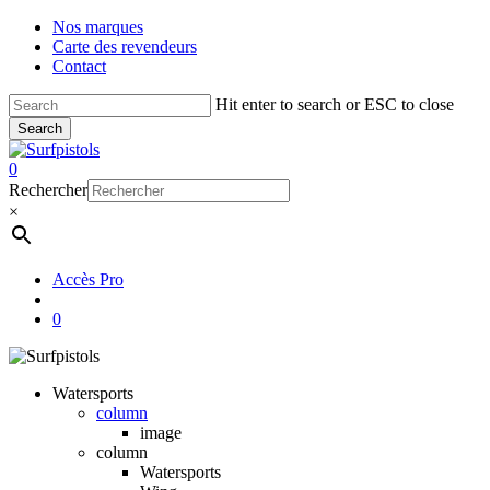
Skip
Nos marques
to
Carte des revendeurs
main
Contact
content
Hit enter to search or ESC to close
Search
Close
Search
account
0
Menu
Rechercher
×
Accès Pro
account
0
Watersports
column
image
column
Watersports