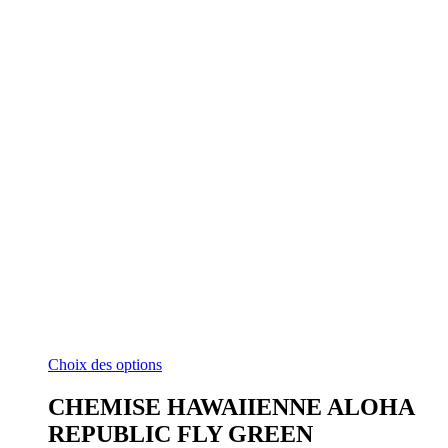
Ce
Choix des options
produit
a
CHEMISE HAWAIIENNE ALOHA
plusieurs
REPUBLIC FLY GREEN
variations.