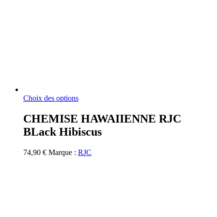
Ce
Choix des options
produit
a
CHEMISE HAWAIIENNE RJC
plusieurs
BLack Hibiscus
variations.
Les
options
74,90
€
Marque :
RJC
peuvent
être
choisies
sur
la
page
du