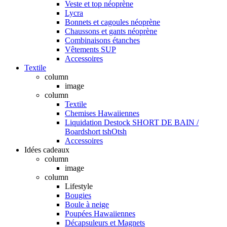
Veste et top néoprène
Lycra
Bonnets et cagoules néoprène
Chaussons et gants néoprène
Combinaisons étanches
Vêtements SUP
Accessoires
Textile
column
image
column
Textile
Chemises Hawaiiennes
Liquidation Destock SHORT DE BAIN /
Boardshort tshOtsh
Accessoires
Idées cadeaux
column
image
column
Lifestyle
Bougies
Boule à neige
Poupées Hawaiiennes
Décapsuleurs et Magnets