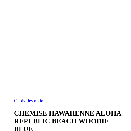
Ce
Choix des options
produit
a
CHEMISE HAWAIIENNE ALOHA
plusieurs
REPUBLIC BEACH WOODIE
variations.
Les
BLUE