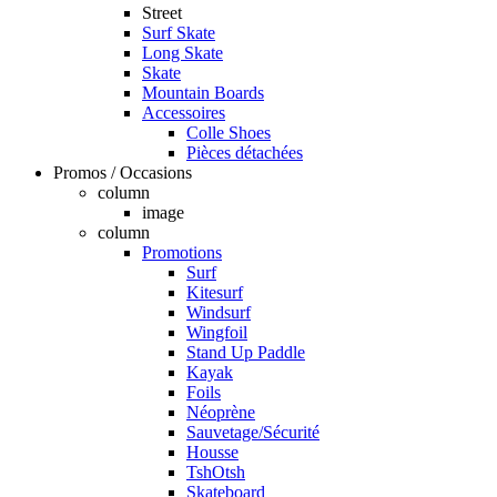
Street
Surf Skate
Long Skate
Skate
Mountain Boards
Accessoires
Colle Shoes
Pièces détachées
Promos / Occasions
column
image
column
Promotions
Surf
Kitesurf
Windsurf
Wingfoil
Stand Up Paddle
Kayak
Foils
Néoprène
Sauvetage/Sécurité
Housse
TshOtsh
Skateboard