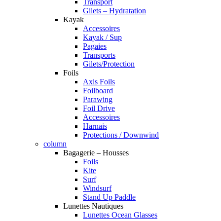
Transport
Gilets – Hydratation
Kayak
Accessoires
Kayak / Sup
Pagaies
Transports
Gilets/Protection
Foils
Axis Foils
Foilboard
Parawing
Foil Drive
Accessoires
Harnais
Protections / Downwind
column
Bagagerie – Housses
Foils
Kite
Surf
Windsurf
Stand Up Paddle
Lunettes Nautiques
Lunettes Ocean Glasses