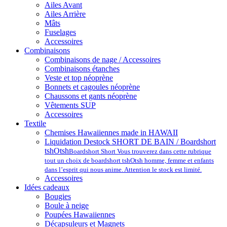
Ailes Avant
Ailes Arrière
Mâts
Fuselages
Accessoires
Combinaisons
Combinaisons de nage / Accessoires
Combinaisons étanches
Veste et top néoprène
Bonnets et cagoules néoprène
Chaussons et gants néoprène
Vêtements SUP
Accessoires
Textile
Chemises Hawaiiennes made in HAWAII
Liquidation Destock SHORT DE BAIN / Boardshort
tshOtsh
Boardshort Short Vous trouverez dans cette rubrique
tout un choix de boardshort tshOtsh homme, femme et enfants
dans l’esprit qui nous anime. Attention le stock est limité.
Accessoires
Idées cadeaux
Bougies
Boule à neige
Poupées Hawaiiennes
Décapsuleurs et Magnets