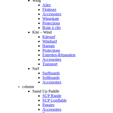
Wing
Ailes
Flotteurs
Accessoires
Wingskate
Protections
Boite à clés
Kite – Wind
Kitesurf
Windsurf
Harnais
Protections
Entretien-Réparation
Accessoires
Transport
Surf
Surfboards
Softboards
Accessoires
column
Stand Up Paddle
SUP Rigide
SUP Gonflable
Pagaies
Accessoires