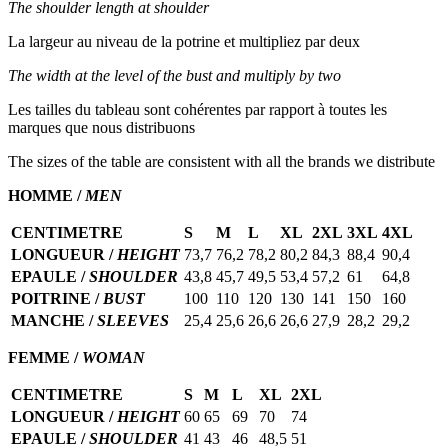
The shoulder length at shoulder
La largeur au niveau de la potrine et multipliez par deux
The width at the level of the bust and multiply by two
Les tailles du tableau sont cohérentes par rapport à toutes les
marques que nous distribuons
The sizes of the table are consistent with all the brands we distribute
HOMME /
MEN
CENTIMETRE
S
M
L
XL
2XL
3XL
4XL
LONGUEUR /
HEIGHT
73,7
76,2
78,2
80,2
84,3
88,4
90,4
EPAULE /
SHOULDER
43,8
45,7
49,5
53,4
57,2
61
64,8
POITRINE /
BUST
100
110
120
130
141
150
160
MANCHE /
SLEEVES
25,4
25,6
26,6
26,6
27,9
28,2
29,2
FEMME /
WOMAN
CENTIMETRE
S
M
L
XL
2XL
LONGUEUR /
HEIGHT
60
65
69
70
74
EPAULE /
SHOULDER
41
43
46
48,5
51