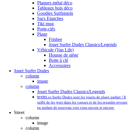
Plaques métal déco
Tableaux bois déco
Goodies Surfpistols
Sacs Etanches
Tiki mug
Porte-clés
Plage
Frisbee
Jouet Surfer Dudes Classics/Legends
Véhicule (Van Life)
Housse de siège
Boite à clé
Accessoires
Jouet Surfer Dudes
column
image
column
Jouet Surfer Dudes Classics/Legends
texte
Les Surfer Dudes sont les jouets de plage parfait ! Il
suffit de les jeter dans les vagues et de les regarder revenir
en surfant de nouveau vers vous encore et encore.
Street
column
image
column