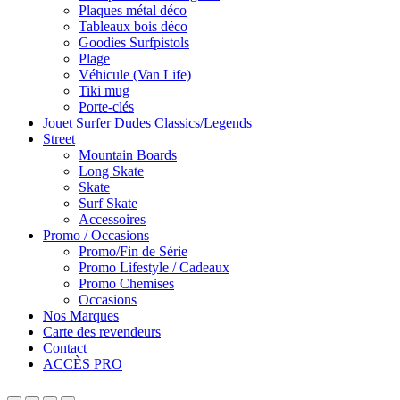
Plaques métal déco
Tableaux bois déco
Goodies Surfpistols
Plage
Véhicule (Van Life)
Tiki mug
Porte-clés
Jouet Surfer Dudes Classics/Legends
Street
Mountain Boards
Long Skate
Skate
Surf Skate
Accessoires
Promo / Occasions
Promo/Fin de Série
Promo Lifestyle / Cadeaux
Promo Chemises
Occasions
Nos Marques
Carte des revendeurs
Contact
ACCÈS PRO