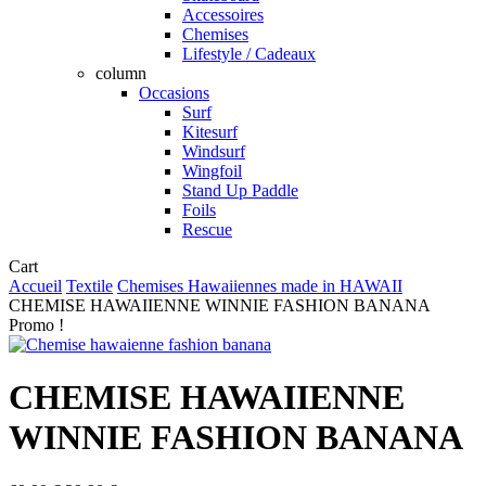
Accessoires
Chemises
Lifestyle / Cadeaux
column
Occasions
Surf
Kitesurf
Windsurf
Wingfoil
Stand Up Paddle
Foils
Rescue
Close
Cart
Cart
Accueil
Textile
Chemises Hawaiiennes made in HAWAII
CHEMISE HAWAIIENNE WINNIE FASHION BANANA
Promo !
CHEMISE HAWAIIENNE
WINNIE FASHION BANANA