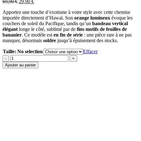
Le
Le
69,90
€
29,90
€
prix
prix
Apportez une touche d’exotisme à votre style avec cette chemise
initial
actuel
importée directement d’Hawaï. Son
orange lumineux
évoque les
était :
est :
couchers de soleil du Pacifique, tandis qu’un
bandeau vertical
69,90 €.
29,90 €.
élégant
longe le côté, sublimé par de
fins motifs de feuilles de
bananier
. Ce modèle est
en fin de série
: une pièce rare à ne pas
manquer, désormais
soldée
jusqu’à épuisement des stocks.
Taille
:
No selection
Effacer
quantité
de
Ajouter au panier
CHEMISE
HAWAIIENNE
WINNIE
FASHION
BANANA