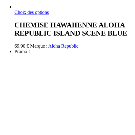
Ce
Choix des options
produit
a
CHEMISE HAWAIIENNE ALOHA
plusieurs
REPUBLIC ISLAND SCENE BLUE
variations.
Les
options
69,90
€
Marque :
Aloha Republic
peuvent
Promo !
être
choisies
sur
la
page
du
produit