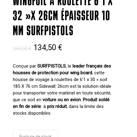
WINGFOIL A ROULETTE 6’1 X
32 »X 26CM ÉPAISSEUR 10
MM SURFPISTOLS
Le
Le
134,50
€
269,00
€
prix
prix
initial
actuel
Conçue par
SURFPISTOLS
, le
leader français des
housses de protection pour wing board
, cette
était :
est :
housse de voyage à roulettes de 6’1 x 30 » soit
269,00 €.
134,50 €.
185 X 76 cm Sidewall: 26cm est la solution idéale
pour transporter votre matériel en toute sécurité,
que ce soit en
voiture ou en avion
.
Produit soldé
en fin de série
à
prix réduit
, dans la limite des
stocks disponibles.
Rupture de stock