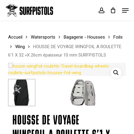
Skip
Menu
Men
to
account
Cart
Close
main
Cart
content
Accueil
Watersports
Bagagerie - Housses
Foils
Wing
HOUSSE DE VOYAGE WINGFOIL A ROULETTE
6’1 X 32 »X 26cm épaisseur 10 mm SURFPISTOLS
HOUSSE DE VOYAGE