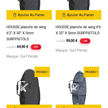
Ajouter Au Panier
Ajouter Au Panier
HOUSSE planche de wing
HOUSSE planche de wing 6’6
6’2″ X 30″ X 5mm
X 32″ X 5mm SURFPISTOLS
SURFPISTOLS
Le
Le
99,00
€
-14%
115,00
€
Le
Le
prix
prix
69,90
€
-36%
110,00
€
Marque :
Surf Pistols
prix
prix
initial
actuel
Marque :
Surf Pistols
initial
actuel
était :
est :
était :
est :
115,00 €.
99,00 €.
110,00 €.
69,90 €.
PROMO !
PROMO !