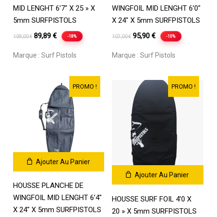
MID LENGHT 6’7″ X 25 » X
WINGFOIL MID LENGHT 6’0″
5mm SURFPISTOLS
X 24″ X 5mm SURFPISTOLS
Le
Le
Le
Le
89,89
€
95,90
€
-18%
-10%
109,00
€
107,00
€
prix
prix
prix
prix
Marque :
Surf Pistols
Marque :
Surf Pistols
initial
actuel
initial
actuel
était :
est :
était :
est :
109,00 €.
89,89 €.
107,00 €.
95,90 €.
PROMO !
PROMO !
Ajouter Au Panier
Ajouter Au Panier
HOUSSE PLANCHE DE
WINGFOIL MID LENGHT 6’4″
HOUSSE SURF FOIL 4’0 X
X 24″ X 5mm SURFPISTOLS
20 » X 5mm SURFPISTOLS