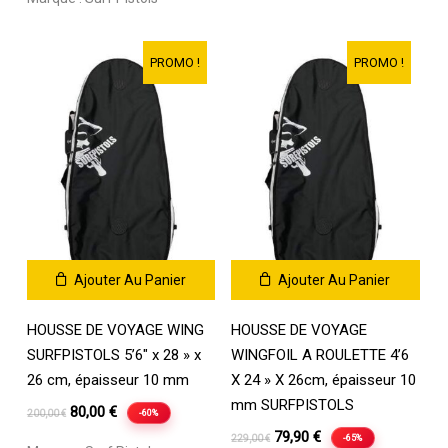
initial
actuel
195,00 €.
79,00 €.
était :
est :
189,00 €.
74,90 €.
PROMO !
PROMO !
Ajouter Au Panier
Ajouter Au Panier
HOUSSE DE VOYAGE WING
HOUSSE DE VOYAGE
SURFPISTOLS 5’6″ x 28 » x
WINGFOIL A ROULETTE 4’6
26 cm, épaisseur 10 mm
X 24 » X 26cm, épaisseur 10
mm SURFPISTOLS
Le
Le
80,00
€
-60%
200,00
€
prix
prix
Le
Le
79,90
€
-65%
229,00
€