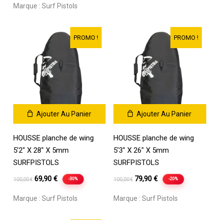
Marque :
Surf Pistols
initial
actuel
était :
est :
109,00 €.
89,95 €.
PROMO !
PROMO !
Ajouter Au Panier
Ajouter Au Panier
HOUSSE planche de wing
HOUSSE planche de wing
5’2″ X 28″ X 5mm
5’3″ X 26″ X 5mm
SURFPISTOLS
SURFPISTOLS
Le
Le
Le
Le
69,90
€
79,90
€
-30%
-20%
100,00
€
100,00
€
prix
prix
prix
prix
Marque :
Surf Pistols
Marque :
Surf Pistols
initial
actuel
initial
actuel
était :
est :
était :
est :