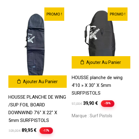
était :
est :
était :
est :
109,00 €.
99,00 €.
109,00 €.
92,90 €.
PROMO !
PROMO !
Ajouter Au Panier
HOUSSE planche de wing
Ajouter Au Panier
4’10 » X 30″ X 5mm
SURFPISTOLS
HOUSSE PLANCHE DE WING
Le
Le
39,90
€
-59%
97,00
€
/SUP FOIL BOARD
prix
prix
DOWNWIND 7’6″ X 22″ X
Marque :
Surf Pistols
initial
actuel
5mm SURFPISTOLS
était :
est :
Le
Le
89,95
€
-17%
109,00
€
97,00 €.
39,90 €.
prix
prix