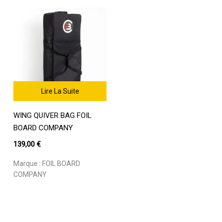
être
à
100,00 €.
59,90 €.
choisies
84,00 €
sur
la
page
du
produit
Lire La Suite
WING QUIVER BAG FOIL
BOARD COMPANY
139,00
€
Marque :
FOIL BOARD
COMPANY