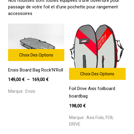
Nos housses sont toutes équipées d’une ouverture pour
passage de votre foil et d’une pochette pour rangement
accessoires
Choix Des Options
Ce
Ensis Board Bag Rock’N’Roll
produit
Choix Des Options
a
Plage
149,00
€
–
169,00
€
Ce
plusieurs
de
Foil Drive Axis foilboard
produit
variations.
Marque :
Ensis
prix :
a
boardbag
Les
149,00 €
plusieurs
options
198,00
€
variations.
à
peuvent
Les
être
169,00 €
Marque :
Axis Foils
,
FOIL
options
choisies
DRIVE
peuvent
sur