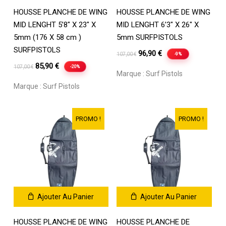
HOUSSE PLANCHE DE WING
HOUSSE PLANCHE DE WING
MID LENGHT 5’8″ X 23″ X
MID LENGHT 6’3″ X 26″ X
5mm (176 X 58 cm )
5mm SURFPISTOLS
SURFPISTOLS
Le
Le
96,90
€
-9%
107,00
€
Le
Le
prix
prix
85,90
€
-20%
107,00
€
Marque :
Surf Pistols
prix
prix
initial
actuel
Marque :
Surf Pistols
initial
actuel
était :
est :
était :
est :
107,00 €.
96,90 €.
107,00 €.
85,90 €.
PROMO !
PROMO !
Ajouter Au Panier
Ajouter Au Panier
HOUSSE PLANCHE DE WING
HOUSSE PLANCHE DE