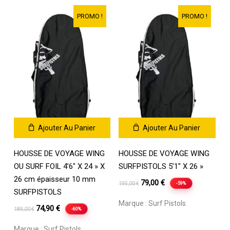
être
la
choisies
page
PROMO !
PROMO !
sur
du
la
produit
page
du
produit
Ajouter Au Panier
Ajouter Au Panier
HOUSSE DE VOYAGE WING
HOUSSE DE VOYAGE WING
OU SURF FOIL 4’6″ X 24 » X
SURFPISTOLS 5’1″ X 26 »
26 cm épaisseur 10 mm
Le
Le
79,00
€
-59%
195,00
€
SURFPISTOLS
prix
prix
Marque :
Surf Pistols
Le
Le
initial
actuel
74,90
€
-60%
189,00
€
prix
prix
était :
est :
Marque :
Surf Pistols