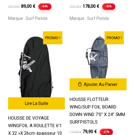
Le
Le
Le
Le
89,00
€
178,00
€
-64%
-30%
249,00
€
255,00
€
prix
prix
prix
prix
Marque :
Surf Pistols
Marque :
Surf Pistols
initial
actuel
initial
actuel
était :
est :
était :
est :
249,00 €.
89,00 €.
255,00 €.
178,00 €.
PROMO !
PROMO !
Ajouter Au Panier
HOUSSE FLOTTEUR
Lire La Suite
WING/SUP FOIL BOARD
DOWN WIND 7’0″ X 24″ 5MM
HOUSSE DE VOYAGE
SURFPISTOLS
WINGFOIL A ROULETTE 6’1
Le
Le
79,90
€
-27%
110,00
€
X 32 »X 26cm épaisseur 10