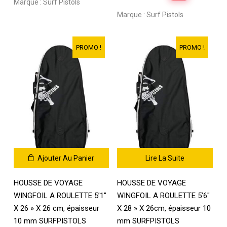
Marque :
Surf Pistols
initial
actuel
prix
prix
Marque :
Surf Pistols
était :
est :
initial
actuel
200,00 €.
80,00 €.
était :
est :
229,00 €.
79,90 €.
PROMO !
PROMO !
Ajouter Au Panier
Lire La Suite
HOUSSE DE VOYAGE
HOUSSE DE VOYAGE
WINGFOIL A ROULETTE 5’1″
WINGFOIL A ROULETTE 5’6″
X 26 » X 26 cm, épaisseur
X 28 » X 26cm, épaisseur 10
10 mm SURFPISTOLS
mm SURFPISTOLS