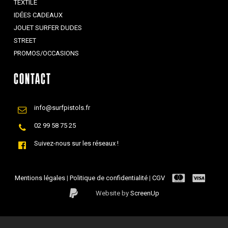
TEXTILE
IDÉES CADEAUX
JOUET SURFER DUDES
STREET
PROMOS/OCCASIONS
CONTACT
info@surfpistols.fr
02 99 58 75 25
Suivez-nous sur les réseaux !
Mentions légales
|
Politique de confidentialité
|
CGV
Website by
ScreenUp
Sous-total :
0,00
€