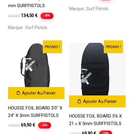
prix
prix
mm SURFPISTOLS
Marque :
Surf Pistols
initial
actuel
Le
Le
134,50
€
-50%
269,00
€
était :
est :
prix
prix
110,00 €.
79,90 €.
Marque :
Surf Pistols
initial
actuel
était :
est :
269,00 €.
134,50 €.
PROMO !
PROMO !
Ajouter Au Panier
Ajouter Au Panier
HOUSSE FOIL BOARD 5’0″ X
24″ X 5mm SURFPISTOLS
HOUSSE FOIL BOARD 5’6 X
21 » X 5mm SURFPISTOLS
Le
Le
69,90
€
-30%
100,00
€
prix
prix
Le
Le
69,90
€
-30%
100,00
€