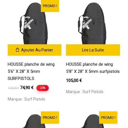
100,00 €.
69,90 €.
100,00 €.
79,90 €.
PROMO !
Ajouter Au Panier
Lire La Suite
Votre panier est vide.
HOUSSE planche de wing
HOUSSE planche de wing
5’6″ X 28″ X 5mm
5’8″ X 28″ X 5mm surfpistols
Go To Shop
SURFPISTOLS
105,00
€
Le
Le
74,90
€
-25%
100,00
€
Marque :
Surf Pistols
prix
prix
Marque :
Surf Pistols
initial
actuel
était :
est :
100,00 €.
74,90 €.
PROMO !
PROMO !