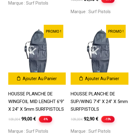
Marque :
Surf Pistols
initial
actuel
prix
prix
Marque :
Surf Pistols
était :
est :
initial
actuel
100,00 €.
69,90 €.
était :
est :
100,00 €.
69,90 €.
PROMO !
PROMO !
Ajouter Au Panier
Ajouter Au Panier
HOUSSE PLANCHE DE
HOUSSE PLANCHE DE
WINGFOIL MID LENGHT 6’9″
SUP/WING 7’4″ X 24″ X 5mm
X 24″ X 5mm SURFPISTOLS
SURFPISTOLS
Le
Le
Le
Le
99,00
€
92,90
€
-9%
-15%
109,00
€
109,00
€
prix
prix
prix
prix
Marque :
Surf Pistols
Marque :
Surf Pistols
initial
actuel
initial
actuel