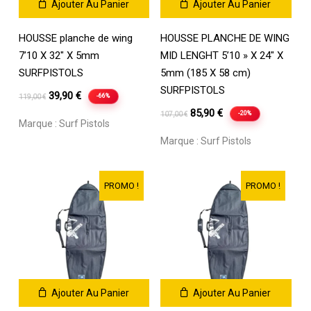
Ajouter Au Panier
Ajouter Au Panier
HOUSSE planche de wing
HOUSSE PLANCHE DE WING
7’10 X 32″ X 5mm
MID LENGHT 5’10 » X 24″ X
SURFPISTOLS
5mm (185 X 58 cm)
SURFPISTOLS
Le
Le
39,90
€
-66%
119,00
€
prix
prix
Le
Le
85,90
€
-20%
107,00
€
Marque :
Surf Pistols
initial
actuel
prix
prix
Marque :
Surf Pistols
était :
est :
initial
actuel
119,00 €.
39,90 €.
était :
est :
107,00 €.
85,90 €.
PROMO !
PROMO !
Ajouter Au Panier
Ajouter Au Panier