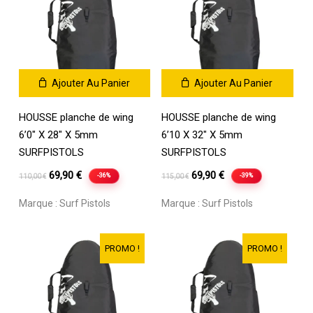
Ajouter Au Panier
Ajouter Au Panier
HOUSSE planche de wing
HOUSSE planche de wing
6’0″ X 28″ X 5mm
6’10 X 32″ X 5mm
SURFPISTOLS
SURFPISTOLS
Le
Le
Le
Le
69,90
€
69,90
€
-36%
-39%
110,00
€
115,00
€
prix
prix
prix
prix
Marque :
Surf Pistols
Marque :
Surf Pistols
initial
actuel
initial
actuel
était :
est :
était :
est :
110,00 €.
69,90 €.
115,00 €.
69,90 €.
PROMO !
PROMO !