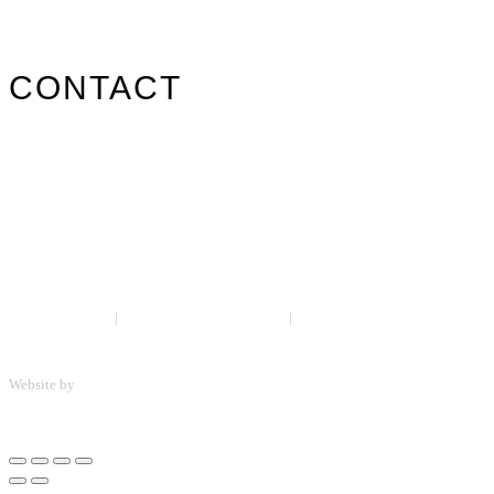
Contact
CONTACT
info@surfpistols.fr
02 99 58 75 25
Suivez-nous sur les réseaux !
Mentions légales
|
Politique de confidentialité
|
CGV
Website by
ScreenUp