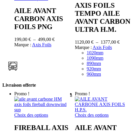
produit
a
AXIS FOILS
a
plusieurs
AILE AVANT
TEMPO AILE
plusieurs
variations.
CARBON AXIS
variations.
Les
AVANT CARBON
Les
options
FOILS PNG
ULTRA H.M.
options
peuvent
peuvent
être
Plage
199,00
€
–
499,00
€
être
choisies
Plage
1120,00
€
–
1377,00
€
de
Marque :
Axis Foils
choisies
sur
de
Marque :
Axis Foils
prix :
sur
la
prix :
1020mm
199,00 €
la
page
1120,0
1090mm
à
page
du
à
890mm
499,00 €
du
produit
1377,0
920mm
produit
960mm
Livraison offerte
Promo !
Promo !
à
Ce
Ce
Choix des options
Choix des options
produit
produit
a
a
FIREBALL AXIS
AILE AVANT
plusieurs
plusieurs