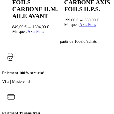
FOILS
CARBONE AXIS
variations.
variations.
Les
Les
CARBONE H.M.
FOILS H.P.S.
options
options
AILE AVANT
peuvent
peuvent
Plage
199,00
€
–
330,00
€
être
être
de
Marque :
Axis Foils
choisies
choisies
Plage
849,00
€
–
1804,00
€
prix :
sur
sur
de
Marque :
Axis Foils
199,00 €
la
la
prix :
à
page
page
849,00 €
partir de 100€ d’achats
330,00 €
du
du
à
produit
produit
1804,00 €
Paiement 100% sécurisé
Visa | Mastercard
Paiement 3x sans frais