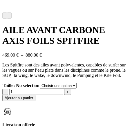
AILE AVANT CARBONE
AXIS FOILS SPITFIRE
Plage
469,00
€
–
880,00
€
de
Les Spitfire sont des ailes avant polyvalentes, capables de surfer sur
prix :
les vagues ou sur l’eau plate dans les disciplines comme le prone, le
469,00 €
SUP, la wing, le wake, le downwind, le Pumping et le Kite Foil.
à
880,00 €
Taille
:
No selection
quantité
de
Ajouter au panier
AILE
AVANT
CARBONE
AXIS
FOILS
Livraison offerte
SPITFIRE