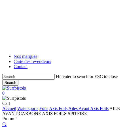
Men
Skip
to
main
content
Nos marques
Carte des revendeurs
Contact
Hit enter to search or ESC to close
Search
Close
Search
account
0
Menu
Close
Cart
Cart
Accueil
Watersports
Foils
Axis Foils
Ailes Avant Axis Foils
AILE
AVANT CARBONE AXIS FOILS SPITFIRE
Promo !
🔍