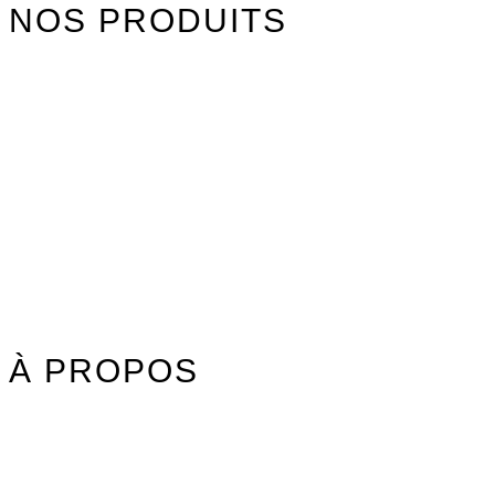
NOS PRODUITS
Watersports
Axis Foils
Combinaisons
Textile
Idées cadeaux
Jouet Surfer Dudes
Street
Promos/Occasions
À PROPOS
Nos marques
Carte des revendeurs