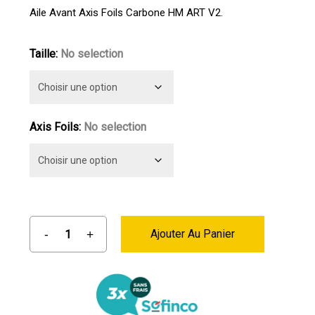
prix :
Aile Avant Axis Foils Carbone HM ART V2.
704,00 €
à
Taille
:
No selection
815,00 €
Axis Foils
:
No selection
Ajouter Au Panier