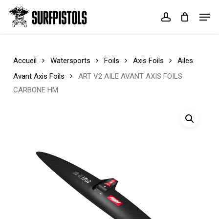
Skip
Menu
Men
to
account
Cart
Close
main
Cart
content
Accueil
Watersports
Foils
Axis Foils
Ailes
Avant Axis Foils
ART V2 AILE AVANT AXIS FOILS
CARBONE HM