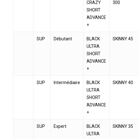
CRAZY
300
Votre panier est vide.
SHORT
ADVANCE
Go To Shop
+
SUP
Débutant
BLACK
SKINNY 45
ULTRA
SHORT
ADVANCE
+
SUP
Intermédiaire
BLACK
SKINNY 40
ULTRA
SHORT
ADVANCE
+
SUP
Expert
BLACK
SKINNY 35
ULTRA