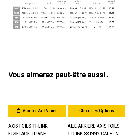
Vous aimerez peut-être aussi…
Ajouter Au Panier
Choix Des Options
Ce
AXIS FOILS TI-LINK
AILE ARRIERE AXIS FOILS
produit
a
FUSELAGE TITANE
TI-LINK SKINNY CARBON