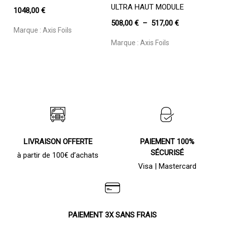
plusieurs
ULTRA HAUT MODULE
1048,00
€
variations.
Plage
508,00
€
–
517,00
€
Les
Marque :
Axis Foils
de
options
Marque :
Axis Foils
prix :
peuvent
être
508,00 €
choisies
à
sur
517,00 €
la
page
du
produit
LIVRAISON OFFERTE
PAIEMENT 100%
SÉCURISÉ
à partir de 100€ d’achats
Visa | Mastercard
PAIEMENT 3X SANS FRAIS