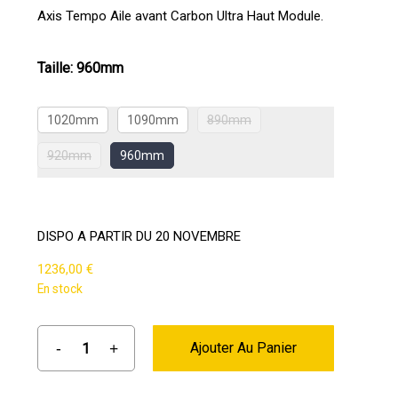
prix :
Axis Tempo Aile avant Carbon Ultra Haut Module.
1120,00 €
à
Taille
:
960mm
1377,00 €
1020mm
1090mm
890mm
920mm
960mm
DISPO A PARTIR DU 20 NOVEMBRE
1236,00
€
En stock
Ajouter Au Panier