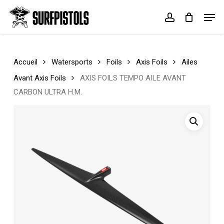
Skip
Menu
Men
to
account
Cart
Close
main
Cart
content
Accueil
Watersports
Foils
Axis Foils
Ailes
Avant Axis Foils
AXIS FOILS TEMPO AILE AVANT
CARBON ULTRA H.M.