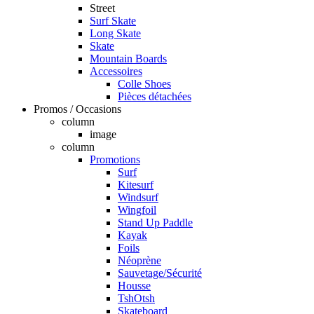
Street
Surf Skate
Long Skate
Skate
Mountain Boards
Accessoires
Colle Shoes
Pièces détachées
Promos / Occasions
column
image
column
Promotions
Surf
Kitesurf
Windsurf
Wingfoil
Stand Up Paddle
Kayak
Foils
Néoprène
Sauvetage/Sécurité
Housse
TshOtsh
Skateboard