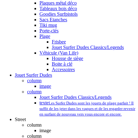
Plaques métal déco
Tableaux bois déco
Goodies Surfpistols
Sacs Etanches
Tiki mug
Porte-clés
Plage
Frisbee
Jouet Surfer Dudes Classics/Legends
Véhicule (Van Life)
Housse de siège
Boite à clé
Accessoires
Jouet Surfer Dudes
column
image
column
Jouet Surfer Dudes Classics/Legends
texte
Les Surfer Dudes sont les jouets de plage parfait ! Il
suffit de les jeter dans les vagues et de les regarder revenir
en surfant de nouveau vers vous encore et encore.
Street
column
image
column