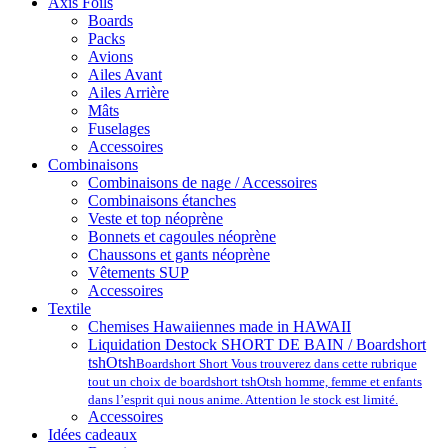
Axis Foils
Boards
Packs
Avions
Ailes Avant
Ailes Arrière
Mâts
Fuselages
Accessoires
Combinaisons
Combinaisons de nage / Accessoires
Combinaisons étanches
Veste et top néoprène
Bonnets et cagoules néoprène
Chaussons et gants néoprène
Vêtements SUP
Accessoires
Textile
Chemises Hawaiiennes made in HAWAII
Liquidation Destock SHORT DE BAIN / Boardshort
tshOtsh
Boardshort Short Vous trouverez dans cette rubrique
tout un choix de boardshort tshOtsh homme, femme et enfants
dans l’esprit qui nous anime. Attention le stock est limité.
Accessoires
Idées cadeaux