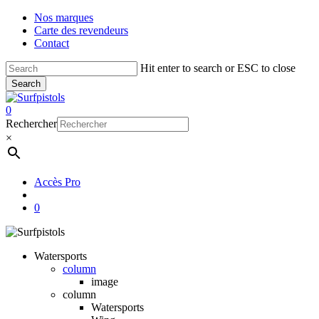
Skip
Nos marques
to
Carte des revendeurs
main
Contact
content
Hit enter to search or ESC to close
Search
Close
Search
account
0
Menu
Rechercher
×
Accès Pro
account
0
Watersports
column
image
column
Watersports