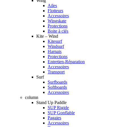
Wing
Ailes
Flotteurs
Accessoires
Wingskate
Protections
Boite à clés
Kite – Wind
Kitesurf
Windsurf
Harnais
Protections
Entretien-Réparation
Accessoires
Transport
Surf
Surfboards
Softboards
Accessoires
column
Stand Up Paddle
SUP Rigide
SUP Gonflable
Pagaies
Accessoires