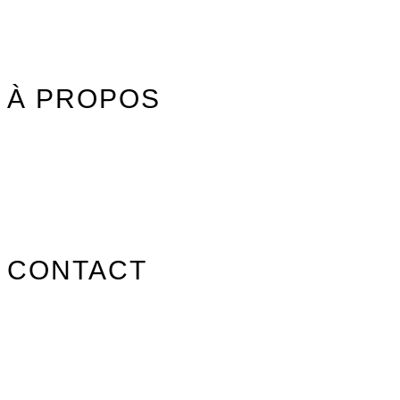
Jouet Surfer Dudes
Street
Promos/Occasions
À PROPOS
Nos marques
Carte des revendeurs
Contact
CONTACT
info@surfpistols.fr
02 99 58 75 25