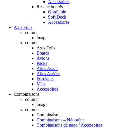
Accessoires
Rescue boards
Gonflable
Soft Deck
Accessoires
Axis Foils
column
image
column
Axis Foils
Boards
Avions
Packs
Ailes Avant
Ailes Arrière
Fuselages
Mâts
Accessoires
Combinaisons
column
image
column
Combinaisons
Combinaisons – Néoprène
Combinaisons de nage / Accessoires