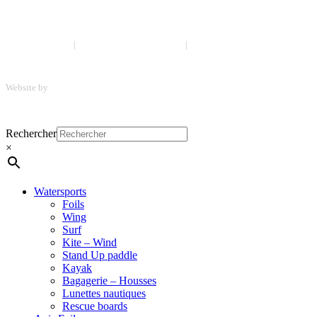
Suivez-nous sur les réseaux !
Mentions légales
|
Politique de confidentialité
|
CGV
Website by
ScreenUp
Close
Rechercher
Menu
×
Watersports
Foils
Wing
Surf
Kite – Wind
Stand Up paddle
Kayak
Bagagerie – Housses
Lunettes nautiques
Rescue boards