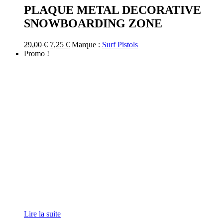
PLAQUE METAL DECORATIVE
SNOWBOARDING ZONE
Le
Le
29,00
€
7,25
€
Marque :
Surf Pistols
prix
prix
Promo !
initial
actuel
était :
est :
29,00 €.
7,25 €.
Lire la suite