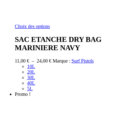
Ce
Choix des options
produit
a
SAC ETANCHE DRY BAG
plusieurs
MARINIERE NAVY
variations.
Les
options
Plage
11,00
€
–
24,00
€
Marque :
Surf Pistols
peuvent
de
10L
être
prix :
20L
choisies
11,00 €
30L
sur
à
40L
la
24,00 €
5L
page
Promo !
du
produit