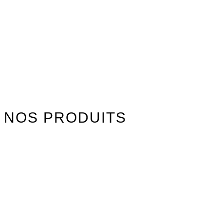
NOS PRODUITS
Watersports
Axis Foils
Combinaisons
Textile
Idées cadeaux