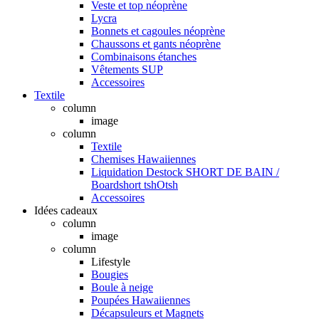
Veste et top néoprène
Lycra
Bonnets et cagoules néoprène
Chaussons et gants néoprène
Combinaisons étanches
Vêtements SUP
Accessoires
Textile
column
image
column
Textile
Chemises Hawaiiennes
Liquidation Destock SHORT DE BAIN /
Boardshort tshOtsh
Accessoires
Idées cadeaux
column
image
column
Lifestyle
Bougies
Boule à neige
Poupées Hawaiiennes
Décapsuleurs et Magnets