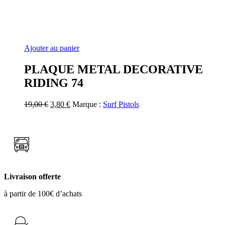
Ajouter au panier
PLAQUE METAL DECORATIVE
RIDING 74
Le
Le
19,00
€
3,80
€
Marque :
Surf Pistols
prix
prix
initial
actuel
était :
est :
19,00 €.
3,80 €.
Livraison offerte
à partir de 100€ d’achats