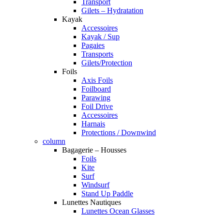
Transport
Gilets – Hydratation
Kayak
Accessoires
Kayak / Sup
Pagaies
Transports
Gilets/Protection
Foils
Axis Foils
Foilboard
Parawing
Foil Drive
Accessoires
Harnais
Protections / Downwind
column
Bagagerie – Housses
Foils
Kite
Surf
Windsurf
Stand Up Paddle
Lunettes Nautiques
Lunettes Ocean Glasses