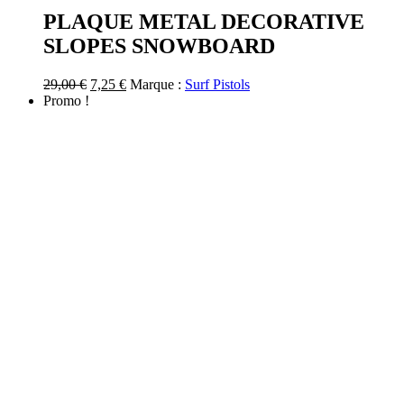
PLAQUE METAL DECORATIVE
SLOPES SNOWBOARD
Le
Le
29,00
€
7,25
€
Marque :
Surf Pistols
prix
prix
Promo !
initial
actuel
était :
est :
29,00 €.
7,25 €.