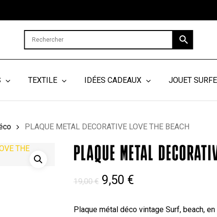
Cart
S
TEXTILE
IDÉES CADEAUX
JOUET SURF
éco
PLAQUE METAL DECORATIVE LOVE THE BEACH
PLAQUE METAL DECORATI
Le
Le
9,50
€
19,00
€
prix
prix
initial
actuel
Plaque métal déco vintage Surf, beach, e