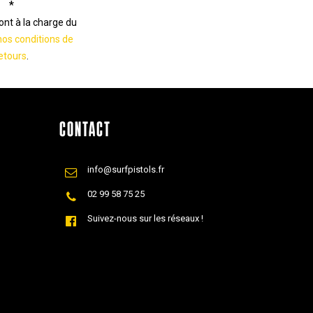
*
sont à la charge du
nos conditions de
etours
.
CONTACT
info@surfpistols.fr
02 99 58 75 25
Suivez-nous sur les réseaux !