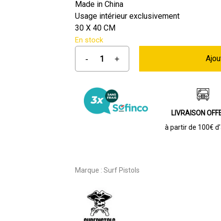
était :
est :
Made in China
Usage intérieur exclusivement
19,00 €.
9,50 €.
30 X 40 CM
En stock
Ajou
LIVRAISON OFF
à partir de 100€ d
Marque :
Surf Pistols