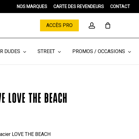
Menu
NOS MARQUES
CARTE DES REVENDEURS
CONTACT
Close
Cart
account
ACCÈS PRO
ER DUDES
STREET
PROMOS / OCCASIONS
VE LOVE THE BEACH
n acier LOVE THE BEACH