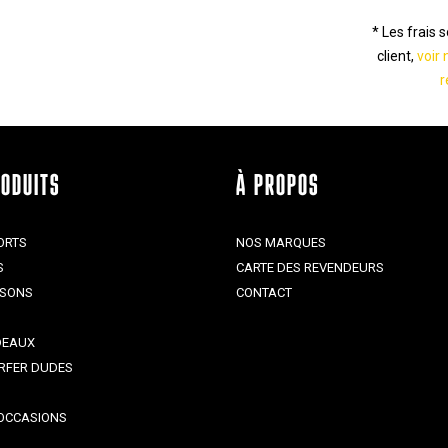
* Les frais 
client,
voir 
r
RODUITS
À PROPOS
ORTS
NOS MARQUES
S
CARTE DES REVENDEURS
ISONS
CONTACT
DEAUX
RFER DUDES
OCCASIONS