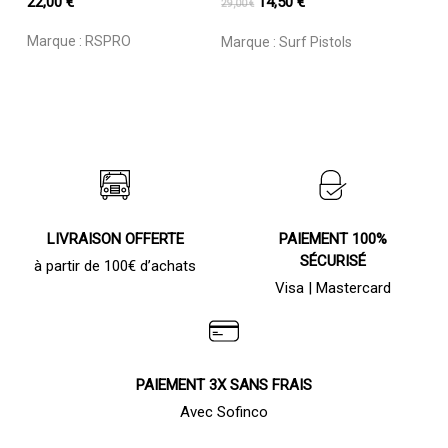
Le
Le
22,00
€
14,50
€
29,00
€
variations.
prix
prix
Les
Marque :
RSPRO
Marque :
Surf Pistols
initial
actuel
options
était :
est :
peuvent
être
29,00 €.
14,50 €.
choisies
sur
la
page
du
produit
LIVRAISON OFFERTE
PAIEMENT 100%
SÉCURISÉ
à partir de 100€ d’achats
Visa | Mastercard
PAIEMENT 3X SANS FRAIS
Avec Sofinco