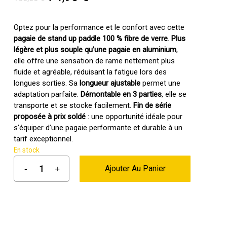
prix
prix
initial
actuel
Optez pour la performance et le confort avec cette
pagaie de stand up paddle 100 % fibre de verre
.
Plus
était :
est :
légère et plus souple qu’une pagaie en aluminium
,
166,00 €.
74,90 €.
elle offre une sensation de rame nettement plus
fluide et agréable, réduisant la fatigue lors des
longues sorties. Sa
longueur ajustable
permet une
adaptation parfaite.
Démontable en 3 parties
, elle se
transporte et se stocke facilement.
Fin de série
proposée à prix soldé
: une opportunité idéale pour
s’équiper d’une pagaie performante et durable à un
tarif exceptionnel.
En stock
Ajouter Au Panier