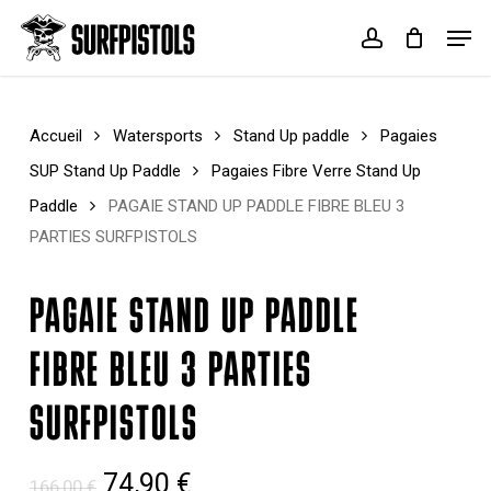
Skip
Menu
Men
to
account
Cart
Close
main
Cart
content
Accueil
Watersports
Stand Up paddle
Pagaies
SUP Stand Up Paddle
Pagaies Fibre Verre Stand Up
Paddle
PAGAIE STAND UP PADDLE FIBRE BLEU 3
PARTIES SURFPISTOLS
PAGAIE STAND UP PADDLE
FIBRE BLEU 3 PARTIES
SURFPISTOLS
Le
Le
74,90
€
166,00
€