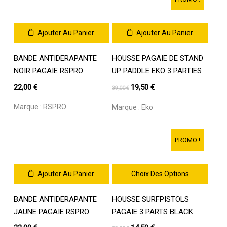
Ajouter Au Panier
Ajouter Au Panier
BANDE ANTIDERAPANTE
HOUSSE PAGAIE DE STAND
NOIR PAGAIE RSPRO
UP PADDLE EKO 3 PARTIES
Le
Le
22,00
€
19,50
€
39,00
€
prix
prix
Marque :
RSPRO
Marque :
Eko
initial
actuel
était :
est :
39,00 €.
19,50 €.
PROMO !
Ajouter Au Panier
Choix Des Options
Ce
BANDE ANTIDERAPANTE
HOUSSE SURFPISTOLS
produit
a
JAUNE PAGAIE RSPRO
PAGAIE 3 PARTS BLACK
plusieurs