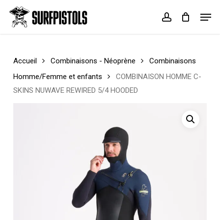
Skip
Menu
Men
to
account
Cart
Close
main
Cart
content
Accueil
Combinaisons - Néoprène
Combinaisons
Homme/Femme et enfants
COMBINAISON HOMME C-
SKINS NUWAVE REWIRED 5/4 HOODED