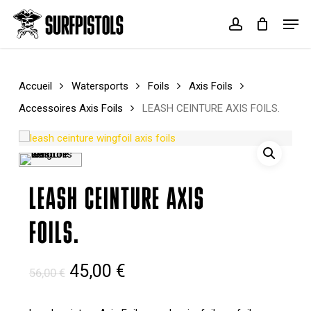
Skip
Menu
Men
to
account
Cart
Close
main
Cart
content
Accueil
Watersports
Foils
Axis Foils
Accessoires Axis Foils
LEASH CEINTURE AXIS FOILS.
LEASH CEINTURE AXIS
FOILS.
Le
Le
45,00
€
56,00
€
prix
prix