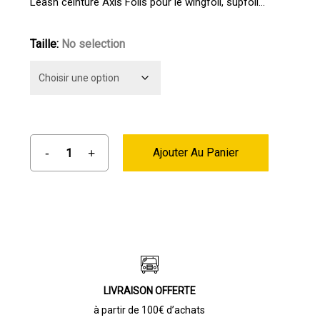
initial
actuel
Leash ceinture Axis Foils pour le wingfoil, supfoil…
était :
est :
56,00 €.
45,00 €.
Taille
:
No selection
Ajouter Au Panier
LIVRAISON OFFERTE
à partir de 100€ d’achats