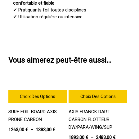
confortable et fiable
✔ Pratiquants foil toutes disciplines
✔ Utilisation régulière ou intensive
Vous aimerez peut-être aussi…
Choix Des Options
Choix Des Options
Ce
Ce
SURF FOIL BOARD AXIS
AXIS FRANCK DART
produit
produit
a
a
PRONE CARBON
CARBON FLOTTEUR
plusieurs
plusieurs
DW/PARA/WING/SUP
Plage
1263,00
€
–
1383,00
€
variations.
variations.
de
Plage
1893,00
€
–
2483,00
€