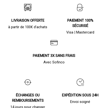
page
page
du
du
produit
produit
LIVRAISON OFFERTE
PAIEMENT 100%
SÉCURISÉ
à partir de 100€ d’achats
Visa | Mastercard
PAIEMENT 3X SANS FRAIS
Avec Sofinco
ÉCHANGES OU
EXPÉDITION SOUS 24H
REMBOURSEMENTS
Envoi soigné
14 jours pour changer