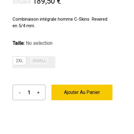
Le
Le
189,50
€
379,00
€
prix
prix
initial
actuel
Combinaison intégrale homme C-Skins Rewired
en 5/4 mm.
était :
est :
379,00 €.
189,50 €.
Taille
:
No selection
2XL
SMALL
Ajouter Au Panier