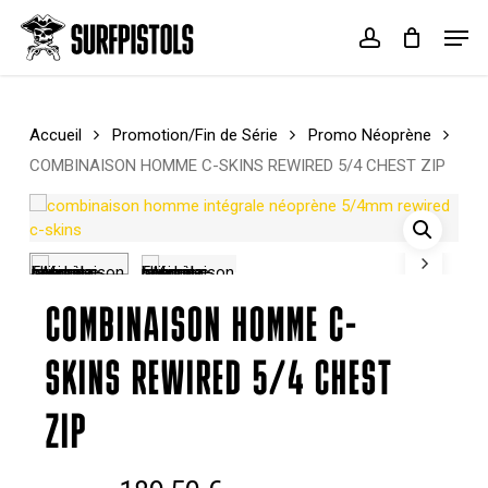
Skip
Menu
Men
to
account
Cart
Close
main
Cart
content
Accueil
Promotion/Fin de Série
Promo Néoprène
COMBINAISON HOMME C-SKINS REWIRED 5/4 CHEST ZIP
COMBINAISON HOMME C-
SKINS REWIRED 5/4 CHEST
ZIP