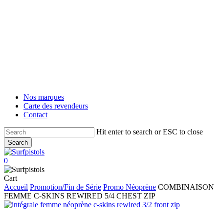
Skip
to
main
content
Nos marques
Carte des revendeurs
Contact
Hit enter to search or ESC to close
Search
Close
Search
account
0
Menu
Close
Cart
Cart
Accueil
Promotion/Fin de Série
Promo Néoprène
COMBINAISON
FEMME C-SKINS REWIRED 5/4 CHEST ZIP