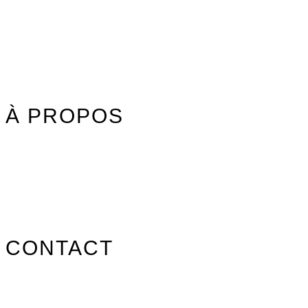
Textile
Idées cadeaux
Jouet Surfer Dudes
Street
Promos/Occasions
À PROPOS
Nos marques
Carte des revendeurs
Contact
CONTACT
info@surfpistols.fr