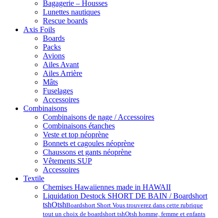
Bagagerie – Housses
Lunettes nautiques
Rescue boards
Axis Foils
Boards
Packs
Avions
Ailes Avant
Ailes Arrière
Mâts
Fuselages
Accessoires
Combinaisons
Combinaisons de nage / Accessoires
Combinaisons étanches
Veste et top néoprène
Bonnets et cagoules néoprène
Chaussons et gants néoprène
Vêtements SUP
Accessoires
Textile
Chemises Hawaiiennes made in HAWAII
Liquidation Destock SHORT DE BAIN / Boardshort
tshOtsh
Boardshort Short Vous trouverez dans cette rubrique
tout un choix de boardshort tshOtsh homme, femme et enfants