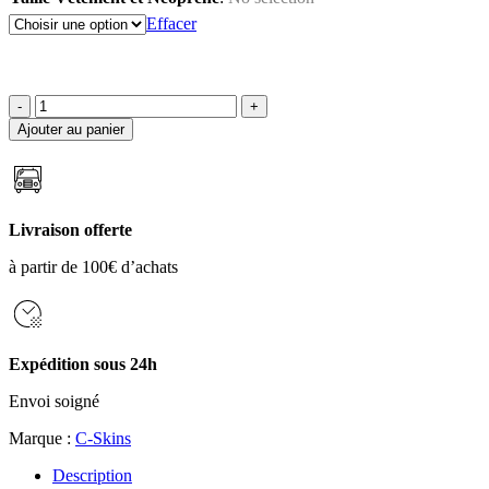
Effacer
quantité
Ajouter au panier
de
COMBINAISON
FEMME
C-
SKINS
Livraison offerte
REWIRED
5/4
à partir de 100€ d’achats
CHEST
ZIP
Expédition sous 24h
Envoi soigné
Marque :
C-Skins
Description