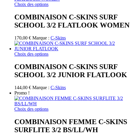
Ce
Choix des options
produit
a
COMBINAISON C-SKINS SURF
plusieurs
SCHOOL 3/2 FLATLOOK WOMEN
variations.
Les
options
170,00
€
Marque :
C-Skins
peuvent
être
choisies
Ce
Choix des options
sur
produit
la
a
COMBINAISON C-SKINS SURF
page
plusieurs
SCHOOL 3/2 JUNIOR FLATLOOK
du
variations.
produit
Les
options
144,00
€
Marque :
C-Skins
peuvent
Promo !
être
choisies
sur
Ce
Choix des options
la
produit
page
a
COMBINAISON FEMME C-SKINS
du
plusieurs
SURFLITE 3/2 BS/LL/WH
produit
variations.