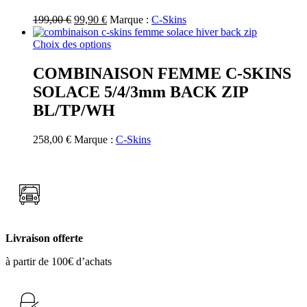
Les
options
Le
Le
199,00
€
99,90
€
Marque :
C-Skins
peuvent
prix
prix
être
initial
actuel
Ce
Choix des options
choisies
était :
est :
produit
sur
199,00 €.
99,90 €.
a
COMBINAISON FEMME C-SKINS
la
plusieurs
SOLACE 5/4/3mm BACK ZIP
page
variations.
du
Les
BL/TP/WH
produit
options
peuvent
258,00
€
Marque :
C-Skins
être
choisies
sur
la
page
du
produit
Livraison offerte
à partir de 100€ d’achats