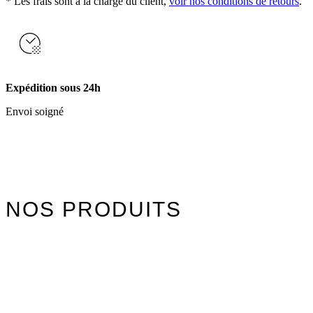
* Les frais sont à la charge du client,
voir nos conditions de retours
.
Expédition sous 24h
Envoi soigné
NOS PRODUITS
Watersports
Axis Foils
Combinaisons