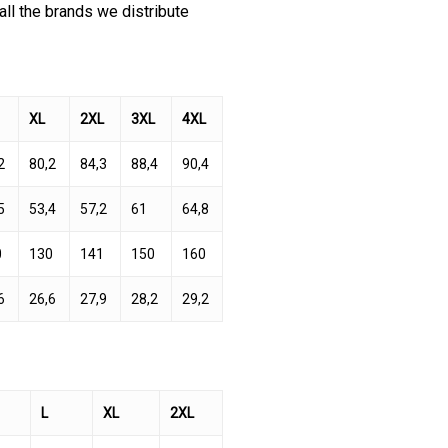
all the brands we distribute
XL
2XL
3XL
4XL
2
80,2
84,3
88,4
90,4
5
53,4
57,2
61
64,8
0
130
141
150
160
6
26,6
27,9
28,2
29,2
L
XL
2XL