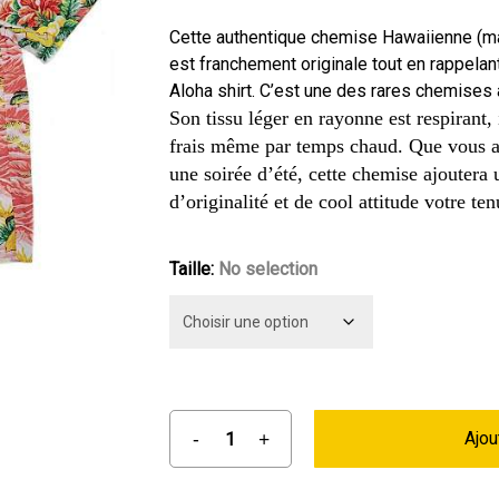
prix
prix
initial
actuel
Cette authentique chemise Hawaiienne (ma
était :
est :
est franchement originale tout en rappelan
Aloha shirt. C’est une des rares chemises 
89,90 €.
74,90 €.
Son tissu léger en rayonne est respirant,
frais même par temps chaud. Que vous al
une soirée d’été, cette chemise ajoutera
d’originalité et de cool attitude votre ten
Taille
:
No selection
Ajou