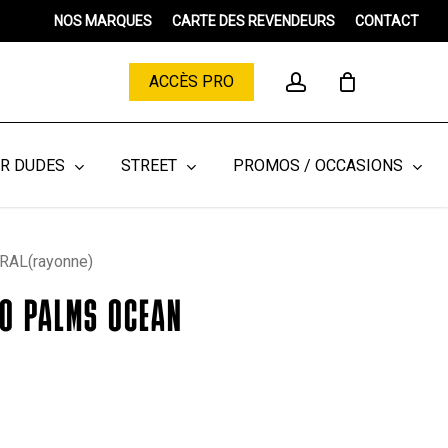
Menu
NOS MARQUES
CARTE DES REVENDEURS
CONTACT
Close
Cart
account
ACCÈS PRO
ER DUDES
STREET
PROMOS / OCCASIONS
AL(rayonne)
O PALMS OCEAN