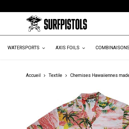
Skip
to
main
content
WATERSPORTS
AXIS FOILS
COMBINAISON
Accueil
Textile
Chemises Hawaiiennes made