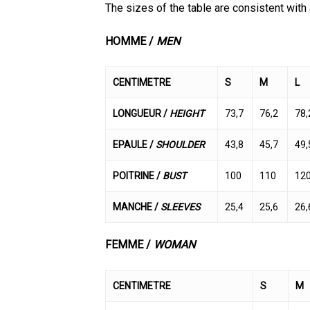
The sizes of the table are consistent with 
HOMME /
MEN
CENTIMETRE
S
M
L
LONGUEUR /
HEIGHT
73,7
76,2
78,
EPAULE /
SHOULDER
43,8
45,7
49,
POITRINE /
BUST
100
110
12
MANCHE /
SLEEVES
25,4
25,6
26,
FEMME /
WOMAN
CENTIMETRE
S
M