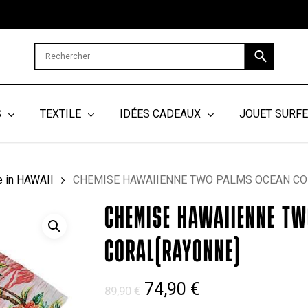
Cart
S
TEXTILE
IDÉES CADEAUX
JOUET SURF
 in HAWAII
CHEMISE HAWAIIENNE TWO PALMS OCEAN COR
CHEMISE HAWAIIENNE TW
CORAL(RAYONNE)
Le
Le
74,90
€
89,90
€