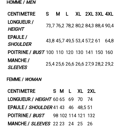
HOMME /
MEN
CENTIMETRE
S
M
L
XL
2XL
3XL
4XL
LONGUEUR /
73,7
76,2
78,2
80,2
84,3
88,4
90,4
HEIGHT
EPAULE /
43,8
45,7
49,5
53,4
57,2
61
64,8
SHOULDER
POITRINE /
BUST
100
110
120
130
141
150
160
MANCHE /
25,4
25,6
26,6
26,6
27,9
28,2
29,2
SLEEVES
FEMME /
WOMAN
CENTIMETRE
S
M
L
XL
2XL
LONGUEUR /
HEIGHT
60
65
69
70
74
EPAULE /
SHOULDER
41
43
46
48,5
51
POITRINE /
BUST
98
102
114
121
132
MANCHE /
SLEEVES
22
23
24
25
26