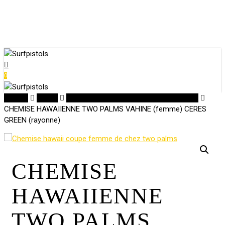
Close
art
Skip
Cart
Clo
to
Me
main
content
account
0
Menu
Accueil
Textile
Chemises Hawaiiennes made in HAWAII
CHEMISE HAWAIIENNE TWO PALMS VAHINE (femme) CERES
GREEN (rayonne)
CHEMISE
HAWAIIENNE
TWO PALMS