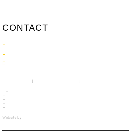
Carte des revendeurs
Contact
CONTACT
info@surfpistols.fr
02 99 58 75 25
Suivez-nous sur les réseaux !
Mentions légales
|
Politique de confidentialité
|
CGV
Website by
ScreenUp