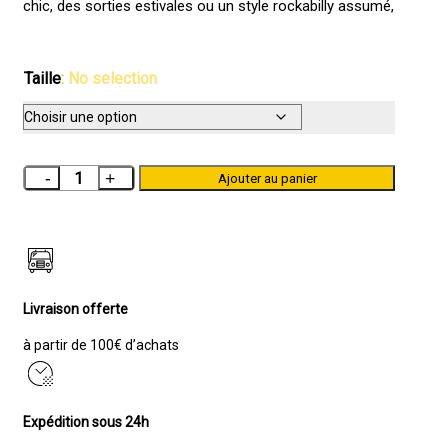
chic, des sorties estivales ou un style rockabilly assumé,
Taille
:
No selection
quantité
Ajouter au panier
de
CHEMISE
HAWAIIENNE
TWO
PALMS
VAHINE
Livraison offerte
(femme)
à partir de 100€ d’achats
CERES
GREEN
(rayonne)
Expédition sous 24h