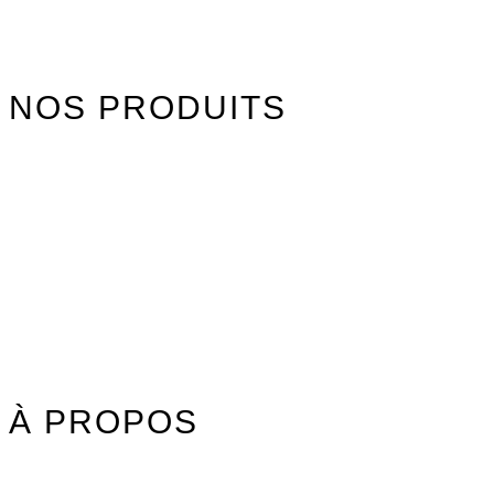
NOS PRODUITS
Watersports
Axis Foils
Combinaisons
Textile
Idées cadeaux
Jouet Surfer Dudes
Street
Promos/Occasions
À PROPOS
Nos marques