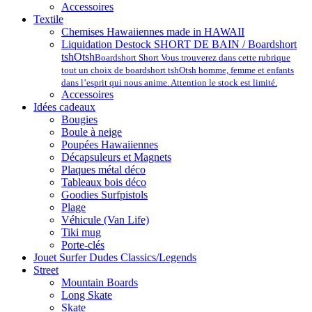
Accessoires
Textile
Chemises Hawaiiennes made in HAWAII
Liquidation Destock SHORT DE BAIN / Boardshort
tshOtsh
Boardshort Short Vous trouverez dans cette rubrique
tout un choix de boardshort tshOtsh homme, femme et enfants
dans l’esprit qui nous anime. Attention le stock est limité.
Accessoires
Idées cadeaux
Bougies
Boule à neige
Poupées Hawaiiennes
Décapsuleurs et Magnets
Plaques métal déco
Tableaux bois déco
Goodies Surfpistols
Plage
Véhicule (Van Life)
Tiki mug
Porte-clés
Jouet Surfer Dudes Classics/Legends
Street
Mountain Boards
Long Skate
Skate