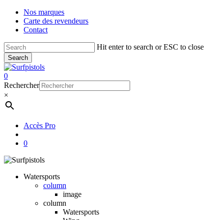
Skip
Nos marques
to
Carte des revendeurs
main
Contact
content
Hit enter to search or ESC to close
Search
Close
Search
account
0
Menu
Rechercher
×
Accès Pro
account
0
Watersports
column
image
column
Watersports