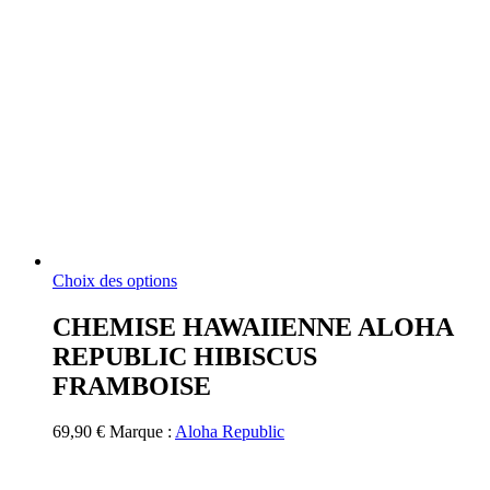
Ce
Choix des options
produit
a
CHEMISE HAWAIIENNE ALOHA
plusieurs
REPUBLIC HIBISCUS
variations.
Les
FRAMBOISE
options
peuvent
69,90
€
Marque :
Aloha Republic
être
choisies
sur