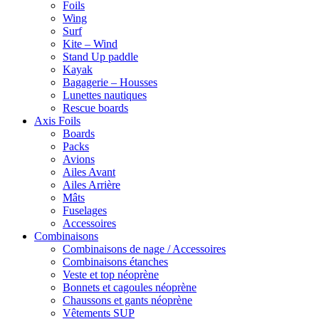
Foils
Wing
Surf
Kite – Wind
Stand Up paddle
Kayak
Bagagerie – Housses
Lunettes nautiques
Rescue boards
Axis Foils
Boards
Packs
Avions
Ailes Avant
Ailes Arrière
Mâts
Fuselages
Accessoires
Combinaisons
Combinaisons de nage / Accessoires
Combinaisons étanches
Veste et top néoprène
Bonnets et cagoules néoprène
Chaussons et gants néoprène
Vêtements SUP