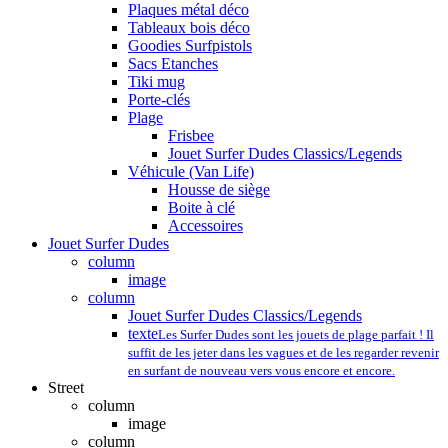
Plaques métal déco
Tableaux bois déco
Goodies Surfpistols
Sacs Etanches
Tiki mug
Porte-clés
Plage
Frisbee
Jouet Surfer Dudes Classics/Legends
Véhicule (Van Life)
Housse de siège
Boite à clé
Accessoires
Jouet Surfer Dudes
column
image
column
Jouet Surfer Dudes Classics/Legends
texte
Les Surfer Dudes sont les jouets de plage parfait ! Il
suffit de les jeter dans les vagues et de les regarder revenir
en surfant de nouveau vers vous encore et encore.
Street
column
image
column