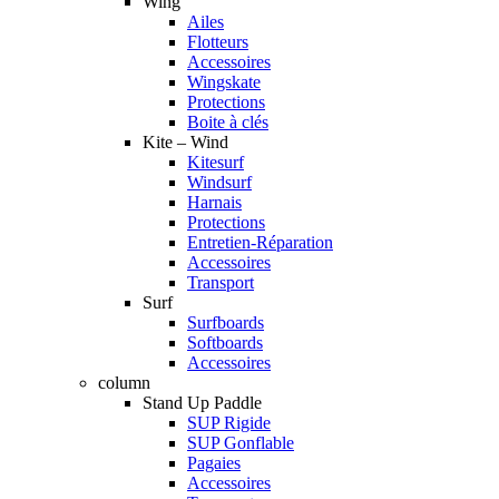
Wing
Ailes
Flotteurs
Accessoires
Wingskate
Protections
Boite à clés
Kite – Wind
Kitesurf
Windsurf
Harnais
Protections
Entretien-Réparation
Accessoires
Transport
Surf
Surfboards
Softboards
Accessoires
column
Stand Up Paddle
SUP Rigide
SUP Gonflable
Pagaies
Accessoires