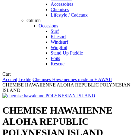
Accessoires
Chemises
Lifestyle / Cadeaux
column
Occasions
Surf
Kitesurf
Windsurf
Wingfoil
Stand Up Paddle
Foils
Rescue
Close
Cart
Cart
Accueil
Textile
Chemises Hawaiiennes made in HAWAII
CHEMISE HAWAIIENNE ALOHA REPUBLIC POLYNESIAN
ISLAND
CHEMISE HAWAIIENNE
ALOHA REPUBLIC
POLYNESIAN ISLAND