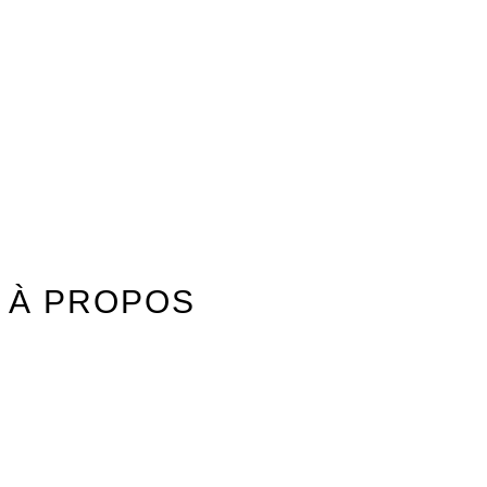
Watersports
Axis Foils
Combinaisons
Textile
Idées cadeaux
Jouet Surfer Dudes
Street
Promos/Occasions
À PROPOS
Nos marques
Carte des revendeurs
Contact