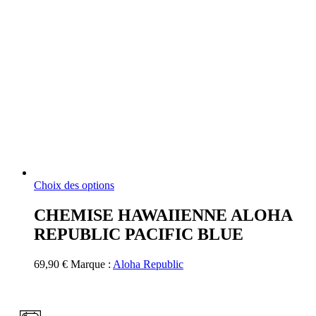
Ce
Choix des options
produit
a
CHEMISE HAWAIIENNE ALOHA
plusieurs
REPUBLIC PACIFIC BLUE
variations.
Les
options
69,90
€
Marque :
Aloha Republic
peuvent
être
choisies
sur