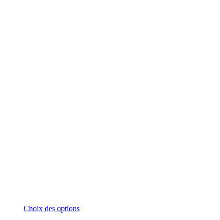
Ce
Choix des options
produit