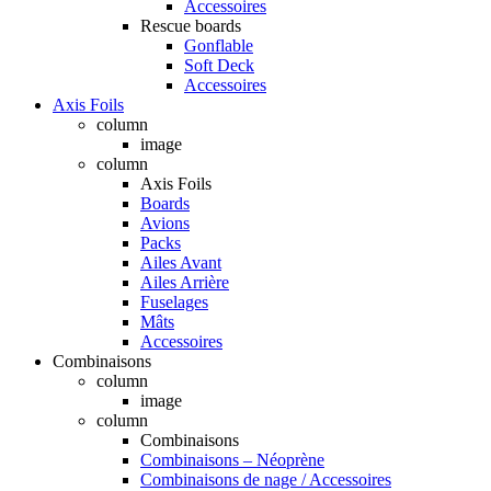
Accessoires
Rescue boards
Gonflable
Soft Deck
Accessoires
Axis Foils
column
image
column
Axis Foils
Boards
Avions
Packs
Ailes Avant
Ailes Arrière
Fuselages
Mâts
Accessoires
Combinaisons
column
image
column
Combinaisons
Combinaisons – Néoprène
Combinaisons de nage / Accessoires