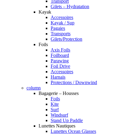
Transport
Gilets – Hydratation
Kayak
Accessoires
Kayak / Sup
Pagaies
Transports
Gilets/Protection
Foils
Axis Foils
Foilboard
Parawing
Foil Drive
Accessoires
Harnais
Protections / Downwind
column
Bagagerie – Housses
Foils
Kite
Surf
Windsurf
Stand Up Paddle
Lunettes Nautiques
Lunettes Ocean Glasses