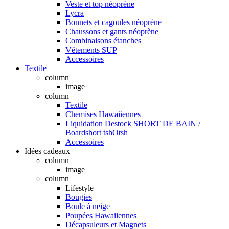
Veste et top néoprène
Lycra
Bonnets et cagoules néoprène
Chaussons et gants néoprène
Combinaisons étanches
Vêtements SUP
Accessoires
Textile
column
image
column
Textile
Chemises Hawaiiennes
Liquidation Destock SHORT DE BAIN /
Boardshort tshOtsh
Accessoires
Idées cadeaux
column
image
column
Lifestyle
Bougies
Boule à neige
Poupées Hawaiiennes
Décapsuleurs et Magnets