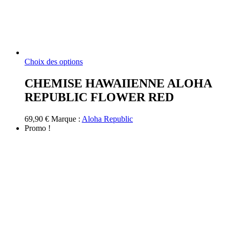
Ce
Choix des options
produit
a
CHEMISE HAWAIIENNE ALOHA
plusieurs
REPUBLIC FLOWER RED
variations.
Les
options
69,90
€
Marque :
Aloha Republic
peuvent
Promo !
être
choisies
sur
la
page
du
produit