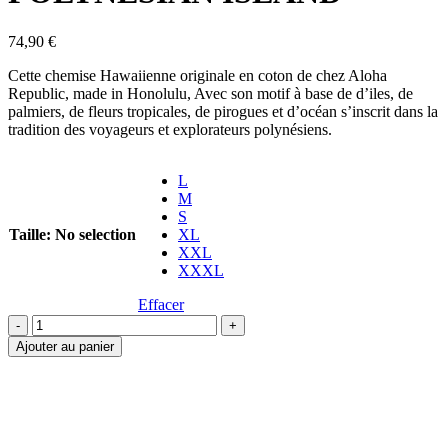
74,90
€
Cette chemise Hawaiienne originale en coton de chez Aloha
Republic, made in Honolulu, Avec son motif à base de d’iles, de
palmiers, de fleurs tropicales, de pirogues et d’océan s’inscrit dans la
tradition des voyageurs et explorateurs polynésiens.
L
M
S
Taille
:
No selection
XL
XXL
XXXL
Effacer
quantité
de
Ajouter au panier
CHEMISE
HAWAIIENNE
ALOHA
REPUBLIC
POLYNESIAN