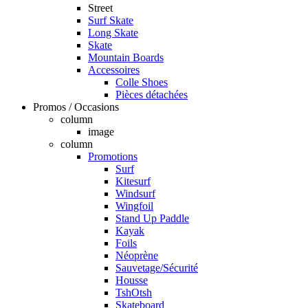
Street
Surf Skate
Long Skate
Skate
Mountain Boards
Accessoires
Colle Shoes
Pièces détachées
Promos / Occasions
column
image
column
Promotions
Surf
Kitesurf
Windsurf
Wingfoil
Stand Up Paddle
Kayak
Foils
Néoprène
Sauvetage/Sécurité
Housse
TshOtsh
Skateboard