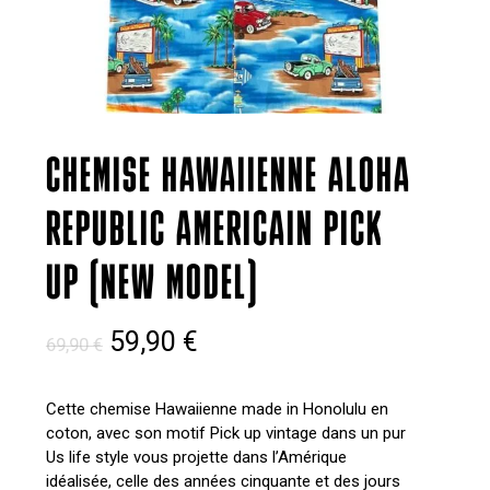
CHEMISE HAWAIIENNE ALOHA
REPUBLIC AMERICAIN PICK
UP (NEW MODEL)
Le
Le
59,90
€
69,90
€
prix
prix
initial
actuel
Cette chemise Hawaiienne made in Honolulu en
coton, avec son motif Pick up vintage dans un pur
était :
est :
Us life style vous projette dans l’Amérique
69,90 €.
59,90 €.
idéalisée, celle des années cinquante et des jours