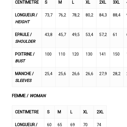
CENTIMETRE
S
M
L
XL
2XL
3XL
LONGUEUR /
73,7
76,2
78,2
80,2
84,3
88,4
HEIGHT
EPAULE /
43,8
45,7
49,5
53,4
57,2
61
SHOULDER
POITRINE /
100
110
120
130
141
150
BUST
MANCHE /
25,4
25,6
26,6
26,6
27,9
28,2
SLEEVES
FEMME /
WOMAN
CENTIMETRE
S
M
L
XL
2XL
LONGUEUR /
60
65
69
70
74