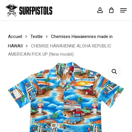
Skip
Menu
Men
to
account
Cart
Close
main
Cart
content
Accueil
Textile
Chemises Hawaiiennes made in
HAWAII
CHEMISE HAWAIIENNE ALOHA REPUBLIC
AMERICAIN PICK UP (New model)