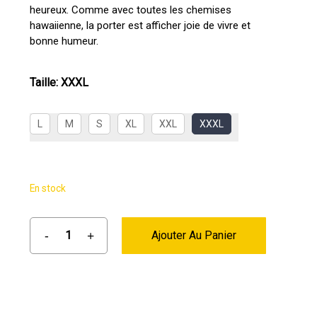
heureux. Comme avec toutes les chemises
hawaiienne, la porter est afficher joie de vivre et
bonne humeur.
Taille
:
XXXL
L
M
S
XL
XXL
XXXL
En stock
Ajouter Au Panier