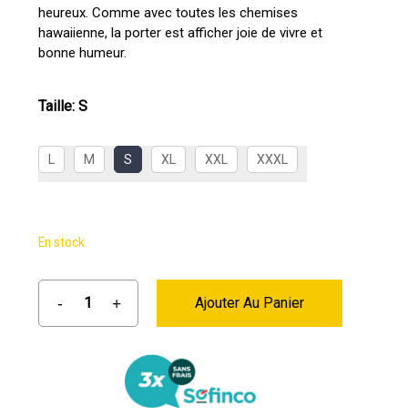
heureux. Comme avec toutes les chemises
hawaiienne, la porter est afficher joie de vivre et
bonne humeur.
Taille
:
S
L
M
S
XL
XXL
XXXL
En stock
Ajouter Au Panier