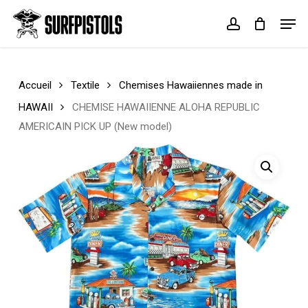
Skip
Menu
Men
to
account
Cart
Close
main
Cart
content
Accueil
Textile
Chemises Hawaiiennes made in
HAWAII
CHEMISE HAWAIIENNE ALOHA REPUBLIC
AMERICAIN PICK UP (New model)