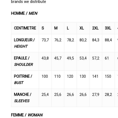
brands we distribute
HOMME /
MEN
CENTIMETRE
S
M
L
XL
2XL
3XL
LONGUEUR /
73,7
76,2
78,2
80,2
84,3
88,4
HEIGHT
EPAULE /
43,8
45,7
49,5
53,4
57,2
61
SHOULDER
POITRINE /
100
110
120
130
141
150
BUST
MANCHE /
25,4
25,6
26,6
26,6
27,9
28,2
SLEEVES
FEMME /
WOMAN