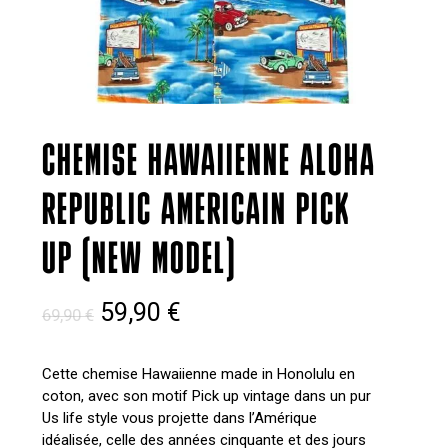
CHEMISE HAWAIIENNE ALOHA
REPUBLIC AMERICAIN PICK
UP (NEW MODEL)
Le
Le
59,90
€
69,90
€
prix
prix
initial
actuel
Cette chemise Hawaiienne made in Honolulu en
coton, avec son motif Pick up vintage dans un pur
était :
est :
Us life style vous projette dans l’Amérique
69,90 €.
59,90 €.
idéalisée, celle des années cinquante et des jours