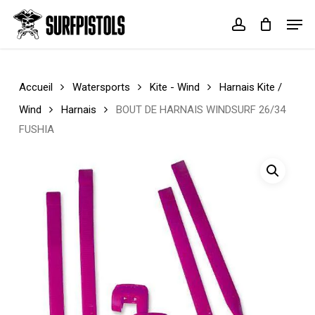
Skip
Menu
Men
to
account
Cart
Close
main
Cart
content
Accueil
Watersports
Kite - Wind
Harnais Kite /
Wind
Harnais
BOUT DE HARNAIS WINDSURF 26/34
FUSHIA